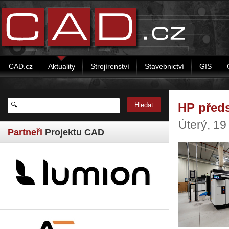
CAD.cz
Aktuality
Strojírenství
Stavebnictví
GIS
HP předs
Úterý, 19
Partneři
Projektu CAD