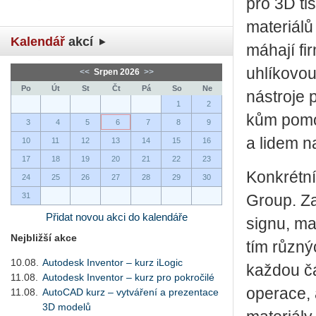
pro 3D tisk
ma­te­ri­á­
Kalendář
akcí
má­ha­jí fi
uh­lí­ko­v
<<
Srpen 2026
>>
Po
Út
St
Čt
Pá
So
Ne
ná­stro­je
1
2
kům po­mo­c
3
4
5
6
7
8
9
a lidem na
10
11
12
13
14
15
16
17
18
19
20
21
22
23
Kon­krét­n
24
25
26
27
28
29
30
31
Group. Za­
Přidat novou akci do kalendáře
sig­nu, ma­t
Nejbližší akce
tím růz­ný
10.08.
Autodesk Inventor – kurz iLogic
kaž­dou čás
11.08.
Autodesk Inventor – kurz pro pokročilé
ope­ra­ce, 
11.08.
AutoCAD kurz – vytváření a prezentace
3D modelů