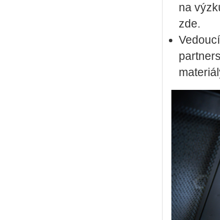
na vý­zku
zde.
Ve­dou­c
part­ner
ma­te­ri­á