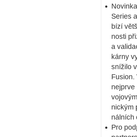
No­vin­k
Se­ries 
bí­zí vět
nos­ti př
a va­li­da
kár­ny vy
sní­ži­lo 
Fusi­on. 
nej­pr­ve
vo­jo­vý
nic­kým p
nál­ních 
Pro pod­