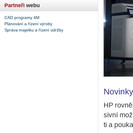
Partneři
webu
CAD programy 4M
Plánování a řízení výroby
Správa majetku a řízení údržby
No­vin­ky
HP rov­něž
siv­ní mož­
ti a po­u­k