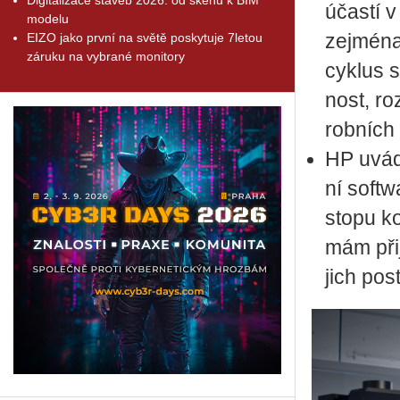
účas­tí v
modelu
EIZO jako první na světě poskytuje 7letou
zejmé­na 
záruku na vybrané monitory
cyk­lus s
nost, roz
rob­ních 
HP uvádí 
ní soft­w
stopu kon
mám při­j
jich po­st