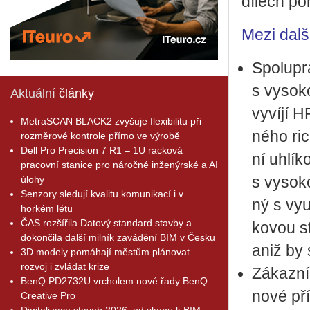
dí­lech po­
Mezi další 
Spo­lu­prá
s vy­so­k
Aktuální
články
vy­ví­jí H
MetraSCAN BLACK2 zvyšuje flexibilitu při
né­ho ri­c
rozměrové kontrole přímo ve výrobě
Dell Pro Precision 7 R1 – 1U racková
ní uh­lí­
pracovní stanice pro náročné inženýrské a AI
úlohy
s vy­so­k
Senzory sledují kvalitu komunikací i v
ný s vy­u
horkém létu
ČAS rozšířila Datový standard stavby a
ko­vou s
dokončila další milník zavádění BIM v Česku
aniž by s
3D modely pomáhají městům plánovat
rozvoj i zvládat krize
Zá­kaz­ní
BenQ PD2732U vrcholem nové řady BenQ
nové pří­l
Creative Pro
Digitalizace staveb 2026: od skenu k BIM