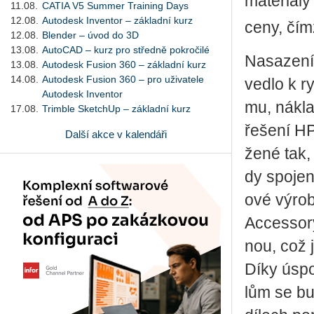
ma­te­ri­á
11.08.
CATIA V5 Summer Training Days
12.08.
Autodesk Inventor – základní kurz
ceny, čímž 
12.08.
Blender – úvod do 3D
13.08.
AutoCAD – kurz pro středně pokročilé
Na­sa­ze­n
13.08.
Autodesk Fusion 360 – základní kurz
14.08.
Autodesk Fusion 360 – pro uživatele
vedlo k ryc
Autodesk Inventor
mu, ná­kla­
17.08.
Trimble SketchUp – základní kurz
ře­še­ní H
Další akce v kalendáři
že­né tak, 
dy spo­je­n
o­vé vý­ro
Ac­ces­so­
nou, což je
Díky úspo
lům se bud