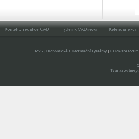
Kontakty redakce CAD
Týdeník CADnews
Kalendář akcí
|
RSS
|
Ekonomické a informační systémy
|
Hardware forum
Tvorba webovýc