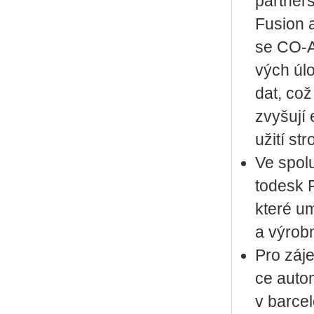
part­ner­s
Fusi­on a
se CO­‑AM.
vých úloh
dat, což 
zvy­šu­jí e
u­ži­tí stro
Ve spo­lu
to­de­sk 
které umo
a vý­rob­
Pro zá­je
ce au­to­
v bar­ce­