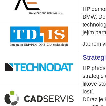
HP de­mon­
BMW, De­c
tech­no­lo­
jejím part­
Já­drem viz
Stra­te­g
HP před­sta
stra­te­gie
lí­ko­vé st
los­tí.
Důraz je kl