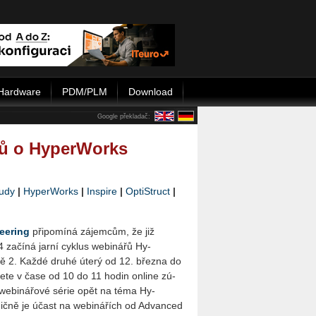
Hardware
PDM/PLM
Download
Google překladač:
řů o HyperWorks
udy
|
HyperWorks
|
Inspire
|
OptiStruct
|
ee­ring
při­po­mí­ná zá­jem­cům, že již
 za­čí­ná jarní cyk­lus webi­ná­řů Hy­
ně 2. Každé druhé úterý od 12. břez­na do
­te v čase od 10 do 11 hodin on­li­ne zú­
 webi­ná­řo­vé série opět na téma Hy­
dič­ně je účast na webi­ná­řích od Advan­ced