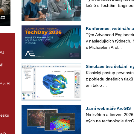
leč­ně s Tech­Si­m Engineer
Konference, webináře 
Tým Advan­ced En­gi­nee­rin
v ná­sle­du­jí­cích týd­nech.
s Mi­cha­e­lem Arol...
GPU
ři
Simulace bez čekání, n
Kla­sic­ký po­stup pev­nost
z po­hle­du dneš­ních tlaků 
é a AI
ani tak o ...
Jarní webináře ArcGIS
Na kvě­ten a čer­ven 2026 př
Česku
ných na tech­no­lo­gie Ar­c­GIS
enQ