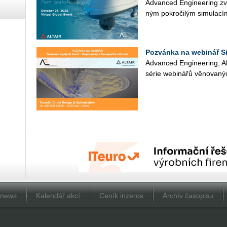
Advan­ced En­gi­nee­ring zve
ným po­kro­či­lým si­mu­la­cím 
Pozvánka na webinář S
Advan­ced En­gi­nee­ring, Al
série webi­ná­řů vě­no­va­ný
Dnews
Kalendář akcí
Ceník inzerce
Archív časopisu