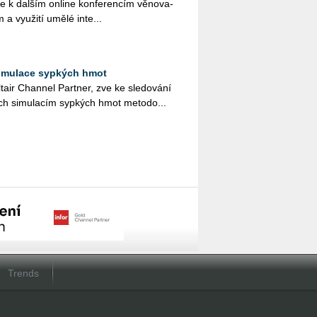
 k dal­ším on­li­ne kon­fe­ren­cím vě­no­va­
a vy­u­ži­tí umělé in­te­...
imulace sypkých hmot
tair Chan­nel Part­ner, zve ke sle­do­vá­ní
ch si­mu­la­cím syp­kých hmot me­to­do...
Trends