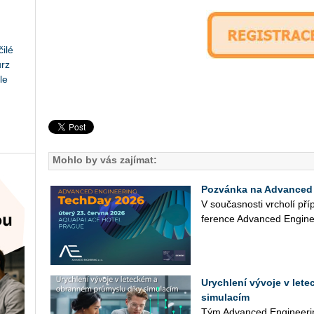
ilé
urz
le
Mohlo by vás zajímat:
Pozvánka na Advanced 
V sou­čas­nos­ti vr­cho­lí pří
fe­ren­ce Advan­ced En­gi­ne
Urychlení vývoje v let
simulacím
Tým Advan­ced En­gi­nee­rin