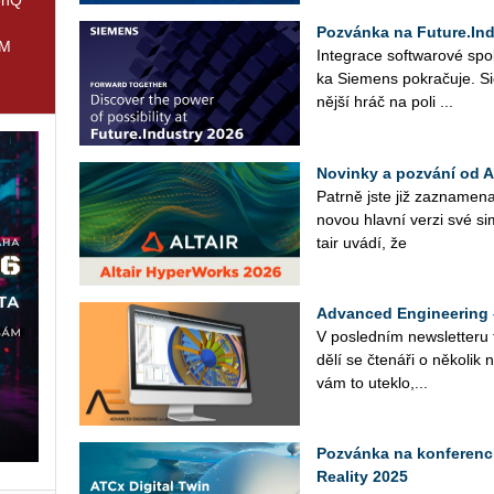
Pozvánka na Future.Ind
IM
In­te­gra­ce soft­wa­ro­vé spo­
ka Sie­mens po­kra­ču­je. Sie
něj­ší hráč na poli ...
Novinky a pozvání od 
Pa­tr­ně jste již za­zna­me­na
novou hlav­ní verzi své si­
tair uvádí, že
Advanced Engineering 
V po­sled­ním news­let­te­ru
dělí se čte­ná­ři o ně­ko­lik 
vám to uteklo,...
Pozvánka na konferenci
Reality 2025