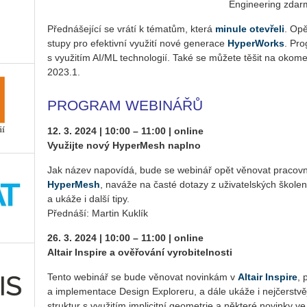
En­gi­nee­ring zdar­m
Před­ná­še­jí­cí se vrátí k té­ma­tům, která
mi­nu­le ote­vře­li
. Opět
stu­py pro efek­tiv­ní vy­u­ži­tí nové ge­ne­ra­ce
Hy­perWorks
. Pro
s vy­u­ži­tím AI/ML tech­no­lo­gií. Také se mů­že­te těšit na oko­
2023.1.
PROGRAM WEBINÁŘŮ
12. 3. 2024 | 10:00 – 11:00 | on­li­ne
Vy­u­žij­te nový Hy­per­Me­sh na­pl­no
Jak název na­po­ví­dá, bude se webi­nář opět vě­no­vat pra­cov
Hy­per­Me­sh
, na­vá­že na časté do­ta­zy z uži­va­tel­ských ško­le­n
a ukáže i další tipy.
Před­ná­ší: Mar­tin Kuklík
26. 3. 2024 | 10:00 – 11:00 | on­li­ne
Al­tair In­spi­re a ově­řo­vá­ní vy­ro­bi­tel­nos­ti
Tento webi­nář se bude vě­no­vat no­vin­kám v
Al­tair In­spi­re
, 
a im­ple­men­ta­ce De­sign Ex­plo­re­ru, a dále ukáže i nej­čer­s­tvěj
struk­tur s vy­u­ži­tím im­pli­cit­ní ge­o­me­t­rie a ně­kte­ré no­vin­ky v