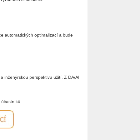
e au­to­ma­tic­kých op­ti­ma­li­za­cí a bude
 in­že­nýr­skou per­spek­ti­vu užití. Z DA/AI
 účast­ní­ků.