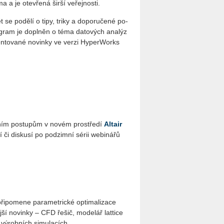
a a je ote­vře­ná širší ve­řej­nos­ti.
 se po­dě­lí o tipy, triky a do­po­ru­če­né po­
­gram je do­pl­něn o téma da­to­vých ana­lýz
men­to­va­né no­vin­ky ve verzi Hy­perWorks
­ním po­stu­pům v novém pro­stře­dí
Al­tair
í či dis­ku­sí po pod­zim­ní sérii webi­ná­řů
při­po­me­ne pa­ra­me­t­ric­ké op­ti­ma­li­za­ce
­ší no­vin­ky – CFD řešič, mo­de­lář lat­ti­ce
e vý­rob­ních si­mu­la­cích.