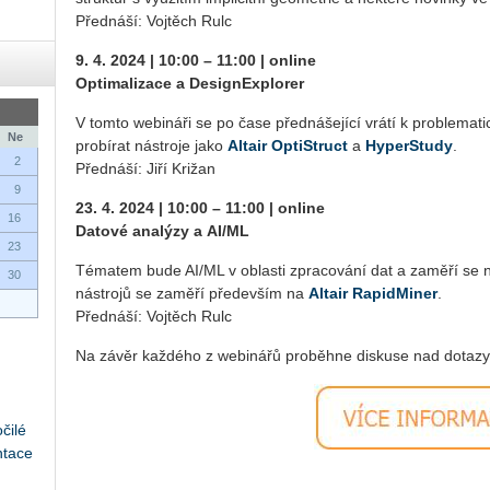
Před­ná­ší: Voj­těch Rulc
9. 4. 2024 | 10:00 – 11:00 | on­li­ne
Op­ti­ma­li­za­ce a De­signEx­plo­rer
V tomto webi­ná­ři se po čase před­ná­še­jí­cí vrátí k pro­ble­ma­ti­c
Ne
pro­bí­rat ná­stro­je jako
Al­tair Op­tiStruct
a
Hy­perStu­dy
.
2
Před­ná­ší: Jiří Kri­žan
9
23. 4. 2024 | 10:00 – 11:00 | on­li­ne
16
Da­to­vé ana­lý­zy a AI/ML
23
Té­ma­tem bude AI/ML v ob­las­ti zpra­co­vá­ní dat a za­mě­ří se na
30
ná­stro­jů se za­mě­ří pře­de­vším na
Al­tair Ra­pi­d­Mi­ner
.
Před­ná­ší: Voj­těch Rulc
Na závěr kaž­dé­ho z webi­ná­řů pro­běh­ne dis­ku­se nad do­ta­zy
čilé
ntace