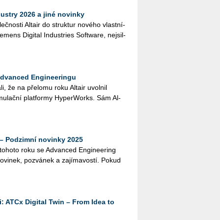
ustry 2026 a jiné novinky
leč­nos­ti Al­tair do struk­tur no­vé­ho vlast­ní­
­mens Di­gi­tal In­dustries Soft­ware, nej­sil­
Advanced Engineeringu
­li, že na pře­lo­mu roku Al­tair uvol­nil
mu­lač­ní plat­for­my Hy­perWorks. Sám Al­
– Podzimní novinky 2025
 to­ho­to roku se Advan­ced En­gi­nee­ring
no­vi­nek, po­zvá­nek a za­jí­ma­vos­tí. Pokud
: ATCx Digital Twin – From Idea to