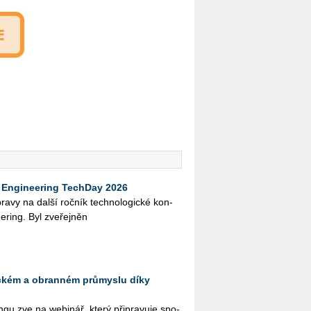
Engineering TechDay 2026
­pra­vy na další roč­ník tech­no­lo­gic­ké kon­
e­ring. Byl zve­řej­něn
eckém a obranném průmyslu díky
­gu zve na webi­nář, který při­pra­vu­je spo­