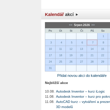
Kalendář
akcí
<<
Srpen 2026
>>
Po
Út
St
Čt
Pá
So
1
3
4
5
6
7
8
10
11
12
13
14
15
17
18
19
20
21
22
24
25
26
27
28
29
31
Přidat novou akci do kalendáře
Nejbližší akce
10.08.
Autodesk Inventor – kurz iLogic
11.08.
Autodesk Inventor – kurz pro pokro
11.08.
AutoCAD kurz – vytváření a preze
3D modelů