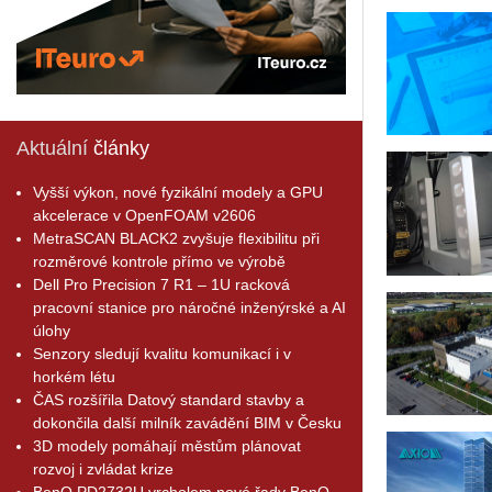
Aktuální
články
Vyšší výkon, nové fyzikální modely a GPU
akcelerace v OpenFOAM v2606
MetraSCAN BLACK2 zvyšuje flexibilitu při
rozměrové kontrole přímo ve výrobě
Dell Pro Precision 7 R1 – 1U racková
pracovní stanice pro náročné inženýrské a AI
úlohy
Senzory sledují kvalitu komunikací i v
horkém létu
ČAS rozšířila Datový standard stavby a
dokončila další milník zavádění BIM v Česku
3D modely pomáhají městům plánovat
rozvoj i zvládat krize
BenQ PD2732U vrcholem nové řady BenQ