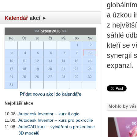
glo­bál­ní­
a úzkou in
Kalendář
akcí
z nej­vět­š
<<
Srpen 2026
>>
sáh­lé od­
Po
Út
St
Čt
Pá
So
Ne
kteří se vě
1
2
3
4
5
6
7
8
9
sy­ner­gií 
10
11
12
13
14
15
16
ex­pan­zí.
17
18
19
20
21
22
23
24
25
26
27
28
29
30
31
Přidat novou akci do kalendáře
Nejbližší akce
Mohlo by vás 
10.08.
Autodesk Inventor – kurz iLogic
11.08.
Autodesk Inventor – kurz pro pokročilé
11.08.
AutoCAD kurz – vytváření a prezentace
3D modelů