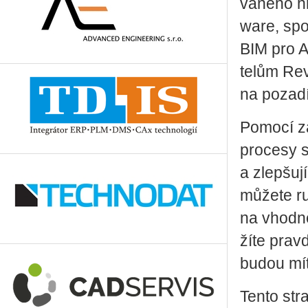
va­né­ho h
ware, spo­
BIM pro Au­
te­lům Re­
na po­za­dí
Po­mo­cí z
pro­ce­sy s
a zlep­šu­
mů­že­te ru
na vhod­ně
ží­te prav­
budou mít k
Tento stra