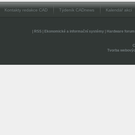
Kontakty redakce CAD
Týdeník CADnews
Kalendář akcí
|
RSS
|
Ekonomické a informační systémy
|
Hardware forum
Tvorba webovýc