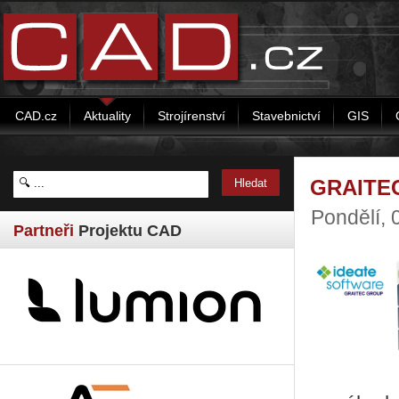
CAD.cz
Aktuality
Strojírenství
Stavebnictví
GIS
GRAITEC
Pondělí,
Partneři
Projektu CAD