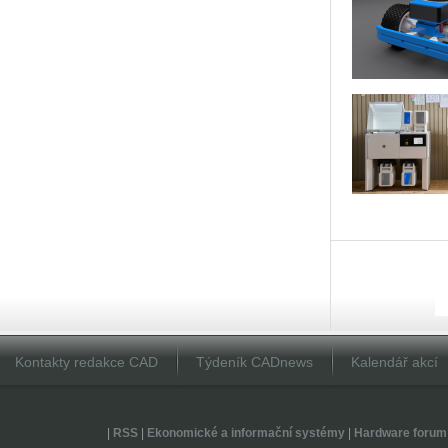
Kontakty redakce CAD
Týdeník CADnews
Kalendář akcí
|
RSS
|
Ekonomické a informační systémy
|
Hardware forum