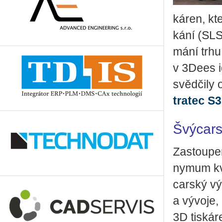
ká­ren, kter
ká­ní (SL
má­ní trhu 
v 3Dees ide
svěd­či­ly 
tra­tec S3
Švýcars
Za­stou­pe
ny­mum kva­
car­ský vý
a vý­vo­je, 
3D tis­ká­r