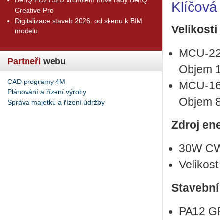
Klíčová
Creative Pro
Digitalizace staveb 2026: od skenu k BIM
Velikosti
modelu
MCU-220
Partneři
webu
Objem 15
CAD programy 4M
MCU-160
Plánování a řízení výroby
Objem 8 
Správa majetku a řízení údržby
Zdroj en
30W CW 
Velikos
Stavební 
PA12 GF