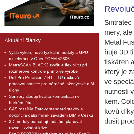
Revoluč
Sin­tra­tec
me­ry, ale 
Aktuální
články
Metal Fusi
ňuje 3D tis
Vyšší výkon, nové fyzikální modely a GPU
akcelerace v OpenFOAM v2606
tis­ká­ren 
MetraSCAN BLACK2 zvyšuje flexibilitu při
který je za
rozměrové kontrole přímo ve výrobě
Dell Pro Precision 7 R1 – 1U racková
ve spe­ci­á
pracovní stanice pro náročné inženýrské a AI
úlohy
nut­nos­ti
Senzory sledují kvalitu komunikací i v
kem. Cold 
horkém létu
ČAS rozšířila Datový standard stavby a
kovů díky 
dokončila další milník zavádění BIM v Česku
du­šit pro­
3D modely pomáhají městům plánovat
rozvoj i zvládat krize
BenQ PD2732U vrcholem nové řady BenQ