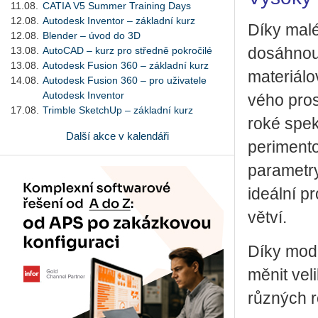
11.08.
CATIA V5 Summer Training Days
12.08.
Autodesk Inventor – základní kurz
Díky ma­lé­
12.08.
Blender – úvod do 3D
13.08.
AutoCAD – kurz pro středně pokročilé
do­sáh­nout
13.08.
Autodesk Fusion 360 – základní kurz
ma­te­ri­á­l
14.08.
Autodesk Fusion 360 – pro uživatele
Autodesk Inventor
vé­ho pro­s
17.08.
Trimble SketchUp – základní kurz
ro­ké spek
Další akce v kalendáři
pe­ri­men­to
pa­ra­me­t­r
ide­ál­ní p
vět­ví.
Díky mo­du­
měnit ve­li
růz­ných ro