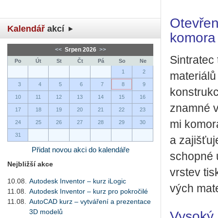
Otevřen
Kalendář
akcí
komora
<<
Srpen 2026
>>
Sin­tra­tec
Po
Út
St
Čt
Pá
So
Ne
1
2
ma­te­ri­á­lů
3
4
5
6
7
8
9
kon­struk­c
10
11
12
13
14
15
16
znam­né vý­
17
18
19
20
21
22
23
mi ko­mo­r
24
25
26
27
28
29
30
31
a za­jiš­ťu
Přidat novou akci do kalendáře
schop­né uk
Nejbližší akce
vrs­tev ti
10.08.
Autodesk Inventor – kurz iLogic
vých ma­te­r
11.08.
Autodesk Inventor – kurz pro pokročilé
11.08.
AutoCAD kurz – vytváření a prezentace
3D modelů
Vysoký d