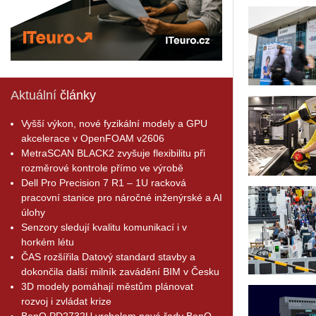
Aktuální
články
Vyšší výkon, nové fyzikální modely a GPU
akcelerace v OpenFOAM v2606
MetraSCAN BLACK2 zvyšuje flexibilitu při
rozměrové kontrole přímo ve výrobě
Dell Pro Precision 7 R1 – 1U racková
pracovní stanice pro náročné inženýrské a AI
úlohy
Senzory sledují kvalitu komunikací i v
horkém létu
ČAS rozšířila Datový standard stavby a
dokončila další milník zavádění BIM v Česku
3D modely pomáhají městům plánovat
rozvoj i zvládat krize
BenQ PD2732U vrcholem nové řady BenQ