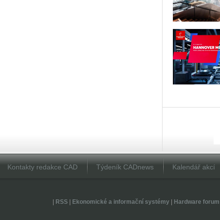
Kontakty redakce CAD
Týdeník CADnews
Kalendář akcí
|
RSS
|
Ekonomické a informační systémy
|
Hardware forum