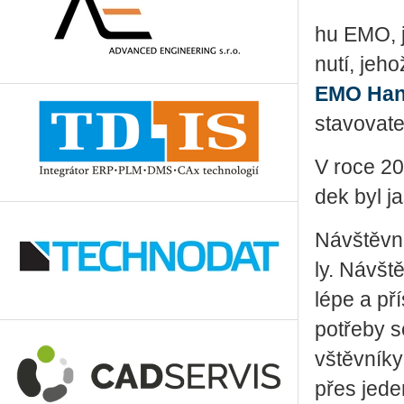
hu EMO, je
nu­tí, jeho
EMO Han­
sta­vo­va­t
V roce 20
dek byl jas
Ná­vštěv­ni
ly. Ná­všt
lépe a přís
po­tře­by 
vštěv­ní­k
přes jeden 