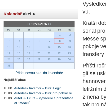
Vý­sled­ke
vu.
Kalendář
akcí
Krat­ší do
<<
Srpen 2026
>>
so­nál pro
Po
Út
St
Čt
Pá
So
Ne
1
2
Messe spu
3
4
5
6
7
8
9
po­ko­je ve
10
11
12
13
14
15
16
transfe­ry
17
18
19
20
21
22
23
24
25
26
27
28
29
30
Příští roč­
31
gií se usk
Přidat novou akci do kalendáře
Nejbližší akce
han­no­ver
10.08.
Autodesk Inventor – kurz iLogic
letrž­ním 
11.08.
Autodesk Inventor – kurz pro pokročilé
změna by m
11.08.
AutoCAD kurz – vytváření a prezentace
3D modelů
tak pro ná­