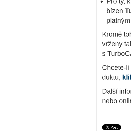
Pro ty, kt
bí­zen
Tu
plat­ný
Kromě toho
vr­že­ny ta
s Tur­bo­
Chce­te-li
duk­tu,
kli
Další in­f
nebo on­li