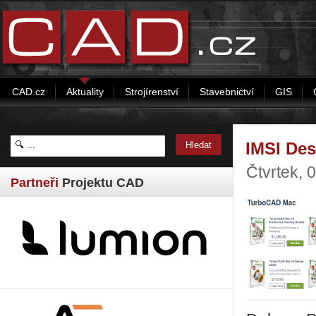
CAD.cz
Aktuality
Strojírenství
Stavebnictví
GIS
IMSI De
Čtvrtek, 
Partneři
Projektu CAD