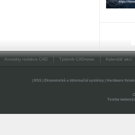
Kontakty redakce CAD
Týdeník CADnews
Kalendář akcí
|
RSS
|
Ekonomické a informační systémy
|
Hardware forum
Tvorba webovýc