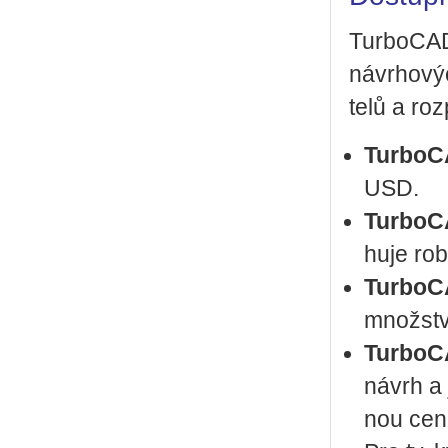
Tur­bo­CAD
ná­vr­ho­vý
te­lů a roz
Tur­bo­
USD.
Tur­bo­
hu­je ro­
Tur­bo­
množ­stv
Tur­bo­
návrh a je
nou cen