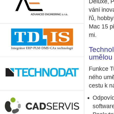
De­lu­xe, 
vá­ní ino­v
řů, hobby­i
Mac 15 při
mi.
Techno
umělou 
Funk­ce Tu
né­ho umě­l
cestu k ná
Od­po­ví­
soft­war