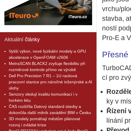
vrchu/plo­c
stav­ba, a
nos­tí pod
Pro-E a 
Aktuální
články
Vyšší výkon, nové fyzikální modely a GPU
Přesné 
akcelerace v OpenFOAM v2606
MetraSCAN BLACK2 zvyšuje flexibilitu při
Tur­bo­CAD
rozměrové kontrole přímo ve výrobě
Dell Pro Precision 7 R1 – 1U racková
cí pro zvý­š
pracovní stanice pro náročné inženýrské a AI
úlohy
Roz­dě­le
Senzory sledují kvalitu komunikací i v
ky v mís­t
horkém létu
ČAS rozšířila Datový standard stavby a
Ří­ze­ní 
dokončila další milník zavádění BIM v Česku
3D modely pomáhají městům plánovat
lí­ná­ní 
rozvoj i zvládat krize
Pře­vod
BenQ PD2732U vrcholem nové řady BenQ