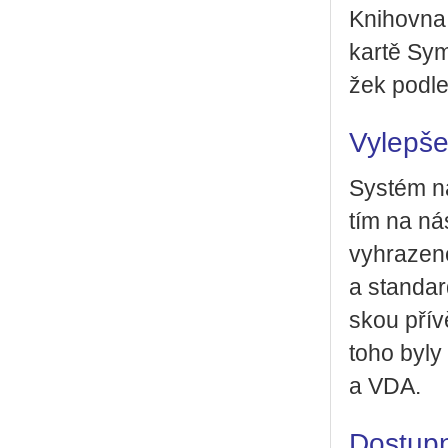
Knihov­na 
kartě Sym­
žek podle
Vylepšen
Sys­tém ná­
tím na ná­s
vy­hra­ze­n
a stan­dard
skou pří­vě
toho byly 
a VDA.
Dostupn