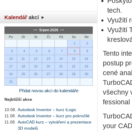
Po­sky­to
tech.
Kalendář
akcí
Vy­u­ži­t
Vy­u­ži­t
<<
Srpen 2026
>>
Po
Út
St
Čt
Pá
So
Ne
kres­lo­vá­
1
2
3
4
5
6
7
8
9
Tento in­te
10
11
12
13
14
15
16
po­stup pr
17
18
19
20
21
22
23
ce­né ana­
24
25
26
27
28
29
30
Tur­bo­CAD
31
Přidat novou akci do kalendáře
všech­ny v
Nejbližší akce
fes­si­o­na
10.08.
Autodesk Inventor – kurz iLogic
Tur­bo­CAD 
11.08.
Autodesk Inventor – kurz pro pokročilé
11.08.
AutoCAD kurz – vytváření a prezentace
your CAD D
3D modelů