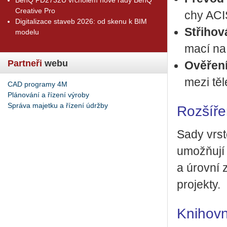
Creative Pro
chy ACIS,
Digitalizace staveb 2026: od skenu k BIM
Stři­ho­
modelu
ma­cí na 
Partneři
webu
Ově­ře­n
mezi tě­l
CAD programy 4M
Plánování a řízení výroby
Správa majetku a řízení údržby
Rozšíře
Sady vrs­t
umožňují b
a úrov­ní z
pro­jek­ty.
Knihovn