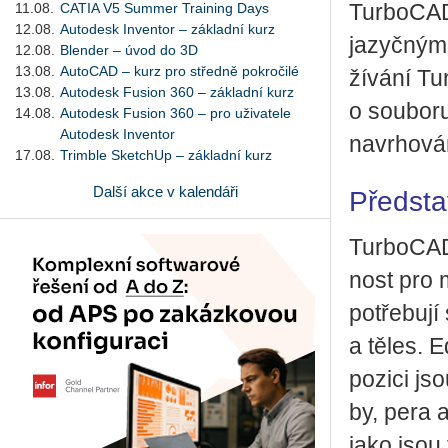
11.08.
CATIA V5 Summer Training Days
Tur­bo­CAD 
12.08.
Autodesk Inventor – základní kurz
ja­zyč­ný­m
12.08.
Blender – úvod do 3D
13.08.
AutoCAD – kurz pro středně pokročilé
ží­vá­ní Tu
13.08.
Autodesk Fusion 360 – základní kurz
o sou­bo­r
14.08.
Autodesk Fusion 360 – pro uživatele
Autodesk Inventor
na­vr­ho­vá­
17.08.
Trimble SketchUp – základní kurz
Další akce v kalendáři
Předst
Tur­bo­CAD
nost pro m
po­tře­bu­jí
a těles. Ed
po­zi­ci js
by, pera a 
jako jsou 