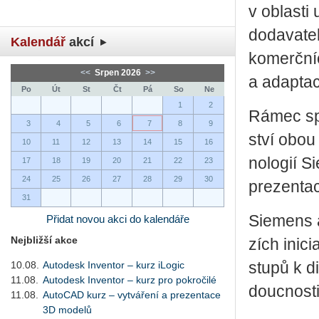
v ob­las­ti 
do­da­va­te
Kalendář
akcí
ko­merč­ní
<<
Srpen 2026
>>
a adap­ta­c
Po
Út
St
Čt
Pá
So
Ne
1
2
Rámec spo­l
3
4
5
6
7
8
9
ství obou 
10
11
12
13
14
15
16
no­lo­gií S
17
18
19
20
21
22
23
24
25
26
27
28
29
30
pre­zen­ta
31
Sie­mens 
Přidat novou akci do kalendáře
Nejbližší akce
zích ini­ci
10.08.
Autodesk Inventor – kurz iLogic
stu­pů k di­
11.08.
Autodesk Inventor – kurz pro pokročilé
douc­nos­
11.08.
AutoCAD kurz – vytváření a prezentace
3D modelů