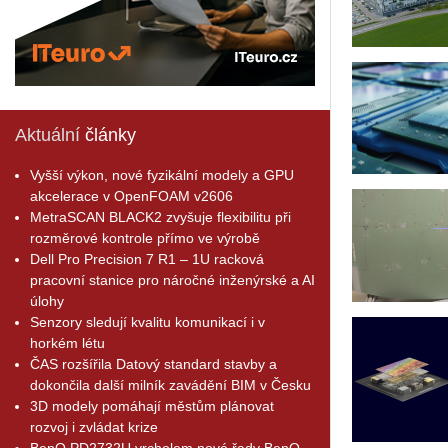
Aktuální
články
Vyšší výkon, nové fyzikální modely a GPU
akcelerace v OpenFOAM v2606
MetraSCAN BLACK2 zvyšuje flexibilitu při
rozměrové kontrole přímo ve výrobě
Dell Pro Precision 7 R1 – 1U racková
pracovní stanice pro náročné inženýrské a AI
úlohy
Senzory sledují kvalitu komunikací i v
horkém létu
ČAS rozšířila Datový standard stavby a
dokončila další milník zavádění BIM v Česku
3D modely pomáhají městům plánovat
rozvoj i zvládat krize
BenQ PD2732U vrcholem nové řady BenQ