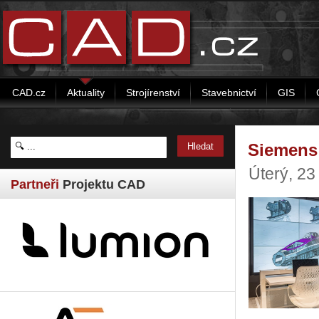
CAD.cz
Aktuality
Strojírenství
Stavebnictví
GIS
Siemens 
Úterý, 2
Partneři
Projektu CAD