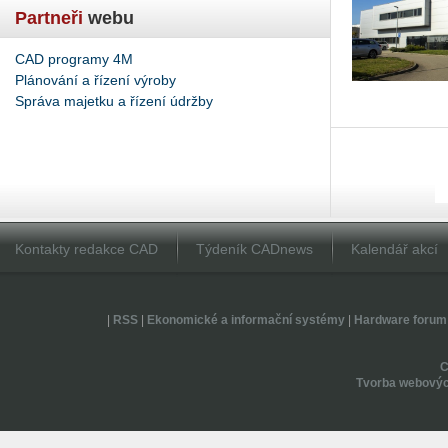
Partneři
webu
CAD programy 4M
Plánování a řízení výroby
Správa majetku a řízení údržby
Kontakty redakce CAD
Týdeník CADnews
Kalendář akcí
|
RSS
|
Ekonomické a informační systémy
|
Hardware forum
Tvorba webovýc