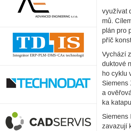
vy­u­ží­vat
mů. Cílem p
plán pro pr
příč kon­s
Vy­chá­zí 
duk­to­vé n
ho cyklu v
Sie­mens X
a ově­řo­vá
ka ka­ta­pu
Sie­mens D
za­va­zu­jí 