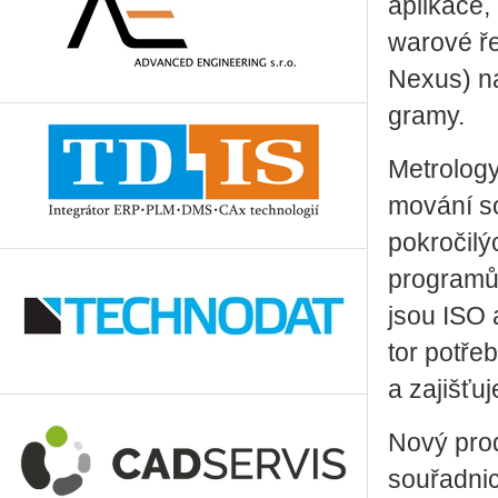
apli­ka­ce,
wa­ro­vé ře­
Nexus) na­b
gra­my.
Me­t­ro­lo­
mo­vá­ní so
po­kro­či­l
pro­gra­mů
jsou ISO a
tor po­tře­
a za­jiš­ťu
Nový pro­
sou­řad­ni­