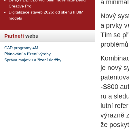
a mi­ni­ma­
Creative Pro
Digitalizace staveb 2026: od skenu k BIM
Nový sys­
modelu
a prvky ve
Tím se pře
Partneři
webu
pro­blé­mů
CAD programy 4M
Plánování a řízení výroby
Kom­bi­na­c
Správa majetku a řízení údržby
je nový sy
pa­ten­to­
‑S800 au­t
ru a sle­d
lut­ní re­f
vý­raz­ně z
že po­sky­t