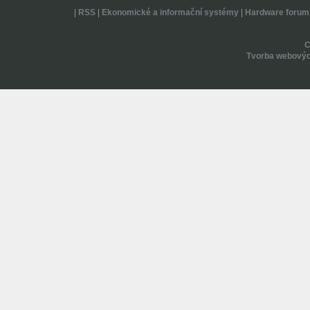
|
RSS
|
Ekonomické a informační systémy
|
Hardware forum
Tvorba webovýc