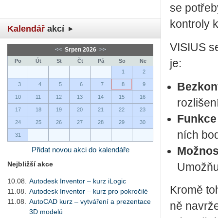
se po­tře­b
kon­t­ro­ly k
Kalendář
akcí
VI­SIUS se
<<
Srpen 2026
>>
je:
Po
Út
St
Čt
Pá
So
Ne
1
2
Bez­kon­t
3
4
5
6
7
8
9
10
11
12
13
14
15
16
roz­li­še
17
18
19
20
21
22
23
Funk­ce 
24
25
26
27
28
29
30
ních bo
31
Mož­nost
Přidat novou akci do kalendáře
Nejbližší akce
Umo­ž­ňuj
10.08.
Autodesk Inventor – kurz iLogic
Kromě toho
11.08.
Autodesk Inventor – kurz pro pokročilé
11.08.
AutoCAD kurz – vytváření a prezentace
ně na­vr­ž
3D modelů