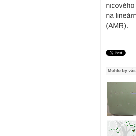
ni­co­vé­ho
na li­ne­ár
(AMR).
Mohlo by vás 