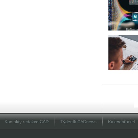
Kontakty redakce CAD
Týdeník CADnews
Kalendář akcí