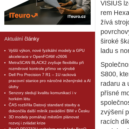
VI­SIUS lz
rem He­xa­g
ží­vá stro­j
po­vr­cho­
Aktuální
články
ši­ro­ké šk
la­du s n
Vyšší výkon, nové fyzikální modely a GPU
akcelerace v OpenFOAM v2606
MetraSCAN BLACK2 zvyšuje flexibilitu při
Spo­leč­no
rozměrové kontrole přímo ve výrobě
S800, který
Dell Pro Precision 7 R1 – 1U racková
pracovní stanice pro náročné inženýrské a AI
ra­da­ru a 
úlohy
přís­né mon
Senzory sledují kvalitu komunikací i v
horkém létu
spo­leč­no
ČAS rozšířila Datový standard stavby a
dokončila další milník zavádění BIM v Česku
zvý­še­ní p
3D modely pomáhají městům plánovat
ra­cích dí
rozvoj i zvládat krize
BenQ PD2732U vrcholem nové řady BenQ