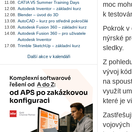
11.08.
CATIA V5 Summer Training Days
moc mohu s
12.08.
Autodesk Inventor – základní kurz
k tes­to­vá­
12.08.
Blender – úvod do 3D
13.08.
AutoCAD – kurz pro středně pokročilé
13.08.
Autodesk Fusion 360 – základní kurz
Po­krok v o
14.08.
Autodesk Fusion 360 – pro uživatele
nýr­ské pro
Autodesk Inventor
17.08.
Trimble SketchUp – základní kurz
sled­ky.
Další akce v kalendáři
Z po­hle­du
vývoj kódu,
na spous­t
vy­u­žít um
které je vi
Za­střešu­j
vo­jo­vých 