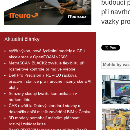
bu­dou­cí p
při na­vr­h
vaz­ky pr
Aktuální
články
Vyšší výkon, nové fyzikální modely a GPU
akcelerace v OpenFOAM v2606
MetraSCAN BLACK2 zvyšuje flexibilitu při
Mohlo by vás 
rozměrové kontrole přímo ve výrobě
Dell Pro Precision 7 R1 – 1U racková
pracovní stanice pro náročné inženýrské a AI
úlohy
Senzory sledují kvalitu komunikací i v
horkém létu
ČAS rozšířila Datový standard stavby a
dokončila další milník zavádění BIM v Česku
3D modely pomáhají městům plánovat
rozvoj i zvládat krize
BenQ PD2732U vrcholem nové řady BenQ