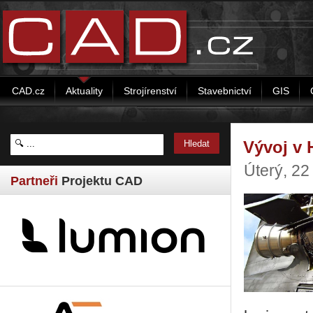
CAD.cz
Aktuality
Strojírenství
Stavebnictví
GIS
Vývoj v 
Úterý, 22
Partneři
Projektu CAD