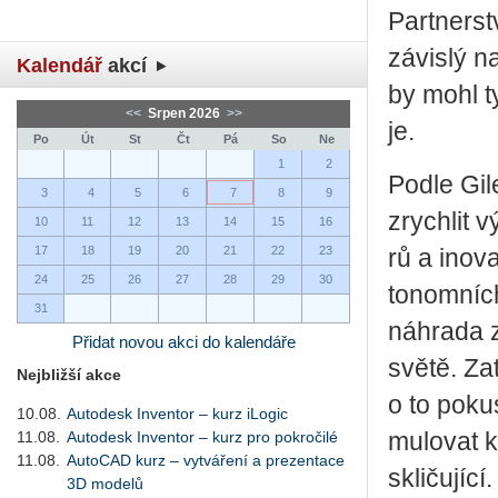
Part­ner­s
zá­vis­lý 
Kalendář
akcí
by mohl ty
<<
Srpen 2026
>>
je.
Po
Út
St
Čt
Pá
So
Ne
1
2
Podle Gi­le
3
4
5
6
7
8
9
zrych­lit v
10
11
12
13
14
15
16
17
18
19
20
21
22
23
rů a ino­va
24
25
26
27
28
29
30
to­nomních 
31
ná­hra­da 
Přidat novou akci do kalendáře
světě. Zat
Nejbližší akce
o to po­ku­
10.08.
Autodesk Inventor – kurz iLogic
11.08.
Autodesk Inventor – kurz pro pokročilé
mu­lo­vat k
11.08.
AutoCAD kurz – vytváření a prezentace
skli­ču­jí­
3D modelů