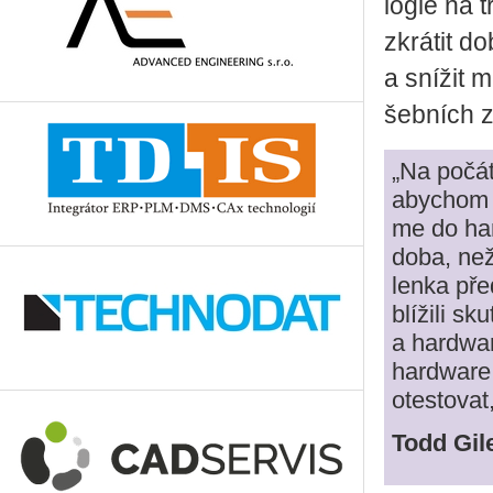
lo­gie na t
zkrá­tit d
a sní­žit m
šeb­ních za
„Na po­čát
abychom se
me do hard
doba, než 
len­ka pře
blí­ži­li s
a hard­wa­
hard­ware, 
otes­to­vat
Todd Giles