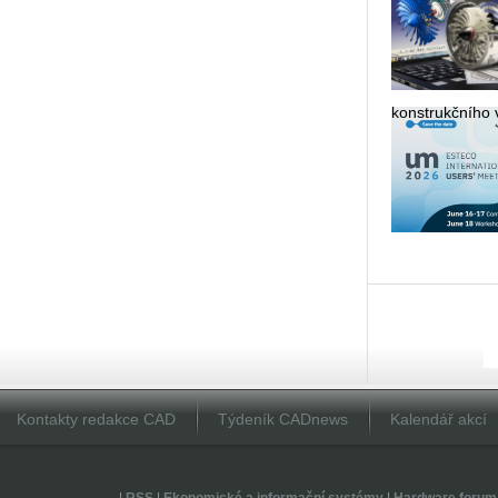
kon­strukč­ní­ho v
Kontakty redakce CAD
Týdeník CADnews
Kalendář akcí