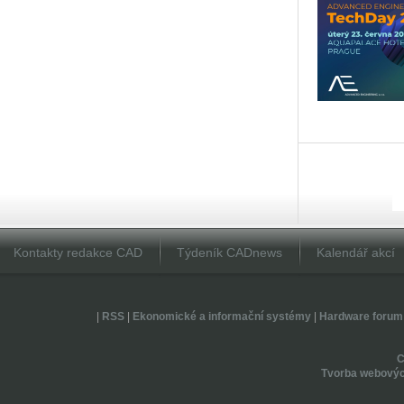
Kontakty redakce CAD
Týdeník CADnews
Kalendář akcí
|
RSS
|
Ekonomické a informační systémy
|
Hardware forum
Tvorba webovýc