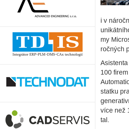
i v ná­roč­
uni­kát­ní
my Micro­s
roč­ných po
Asi­s­ten­ta
100 firem 
Au­to­mati­
stat­ku pra
ge­ne­ra­ti
více než 12
tal.