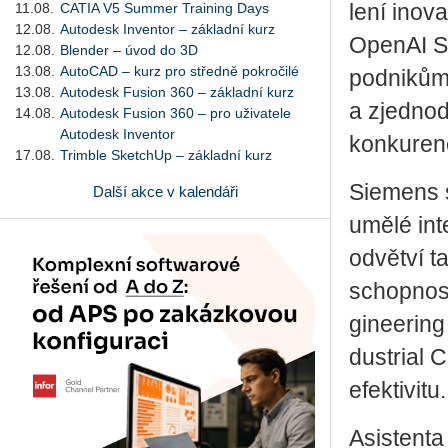
11.08.
CATIA V5 Summer Training Days
le­ní ino­v
12.08.
Autodesk Inventor – základní kurz
Ope­nAI Se
12.08.
Blender – úvod do 3D
13.08.
AutoCAD – kurz pro středně pokročilé
pod­ni­kům
13.08.
Autodesk Fusion 360 – základní kurz
a zjed­no­du
14.08.
Autodesk Fusion 360 – pro uživatele
Autodesk Inventor
kon­ku­ren­
17.08.
Trimble SketchUp – základní kurz
Sie­mens sp
Další akce v kalendáři
umělé in­te
od­vět­ví t
schop­nost
gi­nee­rin
dustrial Co
efek­ti­vi­tu.
Asi­s­ten­ta