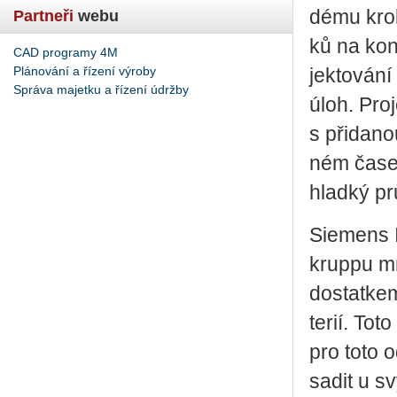
dé­mu krok
Partneři
webu
ků na kon­t
CAD programy 4M
Plánování a řízení výroby
jek­to­vá­n
Správa majetku a řízení údržby
úloh. Pro­
s při­da­n
ném čase po
hlad­ký pr
Sie­mens In
krup­pu mn
do­stat­kem
te­rií. Toto
pro toto o
sa­dit u sv