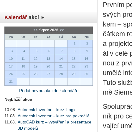
Prv­ním pod
svých pro­
Kalendář
akcí
kem – spo­
<<
Srpen 2026
>>
čát­kem ro
Po
Út
St
Čt
Pá
So
Ne
a pro­jek­to
1
2
3
4
5
6
7
8
9
ál v celé 
10
11
12
13
14
15
16
nou z prv­ní
17
18
19
20
21
22
23
umělé in­te
24
25
26
27
28
29
30
Tuto služ­b
31
Přidat novou akci do kalendáře
mě Sie­men
Nejbližší akce
Spo­lu­prá­
10.08.
Autodesk Inventor – kurz iLogic
ník pro cel
11.08.
Autodesk Inventor – kurz pro pokročilé
11.08.
AutoCAD kurz – vytváření a prezentace
va­jí­cí um
3D modelů