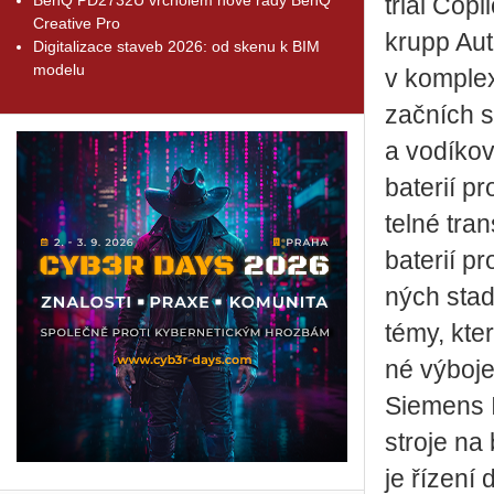
trial Co­pi
Creative Pro
krupp Au­t
Digitalizace staveb 2026: od skenu k BIM
modelu
v kom­plex­
zač­ních s
a vo­dí­ko­
ba­te­rií pr
tel­né tran
ba­te­rií pr
ných sta­di
témy, které
né vý­bo­
Sie­mens In
stro­je na 
je ří­ze­ní 