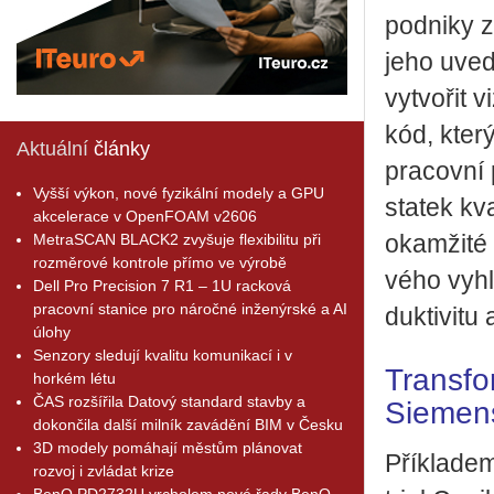
pod­ni­ky z
jeho uve­d
vy­tvo­řit 
kód, který
Aktuální
články
pra­cov­ní 
Vyšší výkon, nové fyzikální modely a GPU
sta­tek kva
akcelerace v OpenFOAM v2606
MetraSCAN BLACK2 zvyšuje flexibilitu při
oka­mži­té
rozměrové kontrole přímo ve výrobě
vé­ho vy­hl
Dell Pro Precision 7 R1 – 1U racková
pracovní stanice pro náročné inženýrské a AI
duk­ti­vi­tu
úlohy
Senzory sledují kvalitu komunikací i v
Transfor
horkém létu
ČAS rozšířila Datový standard stavby a
Siemens
dokončila další milník zavádění BIM v Česku
3D modely pomáhají městům plánovat
Pří­kla­dem
rozvoj i zvládat krize
BenQ PD2732U vrcholem nové řady BenQ