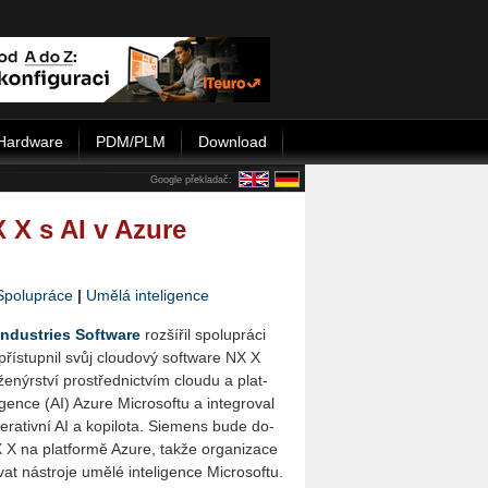
Hardware
PDM/PLM
Download
Google překladač:
 X s AI v Azure
Spolupráce
|
Umělá inteligence
In­du­st­ries Soft­ware
roz­ší­řil spo­lu­prá­ci
pří­stup­nil svůj clou­do­vý soft­ware NX X
že­nýr­ství pro­střed­nic­tvím clou­du a plat­
­gen­ce (AI) Azure Micro­sof­tu a in­te­gro­val
e­ra­tiv­ní AI a ko­pi­lo­ta. Sie­mens bude do­
 X na plat­for­mě Azure, takže or­ga­ni­za­ce
t ná­stro­je umělé in­te­li­gen­ce Micro­sof­tu.