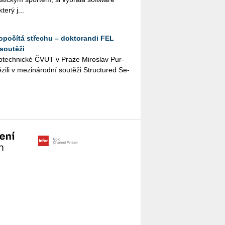
terý j...
dopočítá střechu – doktorandi FEL
soutěži
­tro­tech­nic­ké ČVUT v Praze Mi­roslav Pur­
zi­li v me­zi­ná­rod­ní sou­tě­ži Structu­red Se­