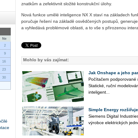
znat­kům a ze­fek­tiv­nit slo­ži­té kon­struk­č­ní úlohy.
Nová funk­ce umělé in­te­li­gen­ce NX X staví na zá­kla­dech funk
po­ru­ču­je ře­še­ní na zá­kla­dě osvěd­če­ných po­stu­pů, ge­ne­ru­je
a vy­hle­dá­vá pro­blé­mo­vé ob­las­ti, a to vše s při­ro­ze­nou in­ter
Ne
2
9
Mohlo by vás zajímat:
16
23
Jak Onshape a jeho part
30
Po­čí­ta­čem pod­po­ro­va­né 
Sta­tic­ké, ruční mo­de­lo­vá­
in­te­li­gent­...
Simple Energy rozšiřuje
Sie­mens Di­gi­tal In­du­st­r
čilé
vý­rob­ce elek­tric­kých jed­n
ntace