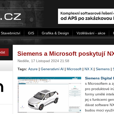
Stavebnictví
GIS
Grafika & Design
Vzdělávání - akce
Siemens a Microsoft poskytují NX
Neděle, 17 Listopad 2024 21:58
Tags:
Azure
|
Generativní AI
|
Microsoft
|
NX X
|
Siemens
|
Sie­mens Di­gi­tal 
s Mic­ro­sof­tem a z
pro pro­duk­to­vé in­
for­my umělé in­te­li
jej s funk­ce­mi ge­n
dá­vat soft­ware NX
budou moci vy­u­ží­va