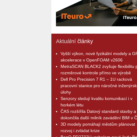
Aktuální
články
Vyšší výkon, nové fyzikální modely a 
akcelerace v OpenFOAM v2606
MetraSCAN BLACK2 zvyšuje flexibilitu p
rozměrové kontrole přímo ve výrobě
Dell Pro Precision 7 R1 – 1U racková
pracovní stanice pro náročné inženýrsk
úlohy
Senzory sledují kvalitu komunikací i v
horkém létu
ČAS rozšířila Datový standard stavby a
dokončila další milník zavádění BIM v 
3D modely pomáhají městům plánovat
rozvoj i zvládat krize
BenQ PD2732U vrcholem nové řady B