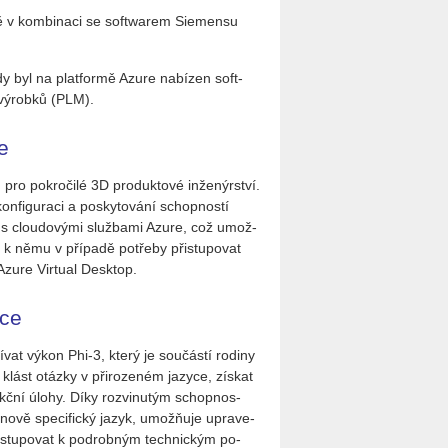
 v kom­bi­na­ci se soft­wa­rem Sie­men­su
dy byl na plat­for­mě Azure na­bí­zen soft­
 vý­rob­ků (PLM).
e
pro po­kro­či­lé 3D pro­duk­to­vé in­že­nýr­ství.
on­fi­gu­ra­ci a po­sky­to­vá­ní schop­nos­tí
je s clou­do­vý­mi služ­ba­mi Azure, což umo­ž­
o k němu v pří­pa­dě po­tře­by při­stu­po­vat
ně Azure Vir­tu­al Desktop.
nce
­vat výkon Phi-3, který je sou­čás­tí ro­di­ny
klást otáz­ky v při­ro­ze­ném ja­zy­ce, zís­kat
rukč­ní úlohy. Díky roz­vi­nu­tým schop­nos­
­no­vě spe­ci­fic­ký jazyk, umo­ž­ňuje upra­ve­
ři­stu­po­vat k po­drob­ným tech­nic­kým po­