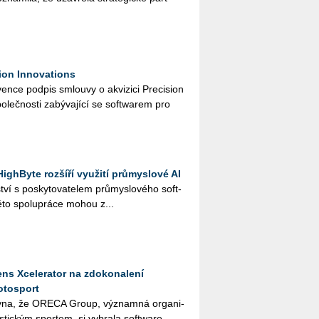
ion Innovations
n­ce pod­pis smlou­vy o akvi­zi­ci Pre­ci­si­on
o­leč­nos­ti za­bý­va­jí­cí se soft­warem pro
ighByte rozšíří využití průmyslové AI
ví s po­sky­to­va­te­lem prů­mys­lo­vé­ho soft­
to spo­lu­prá­ce mohou z...
ns Xcelerator na zdokonalení
otosport
­na, že ORE­CA Group, vý­znam­ná or­ga­ni­
ris­tic­kým spor­tem, si vy­bra­la soft­ware