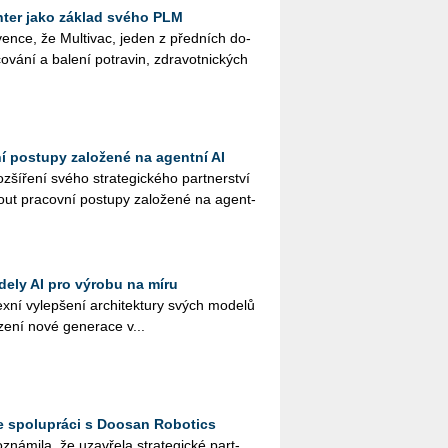
ter jako základ svého PLM
en­ce, že Mul­ti­vac, jeden z před­ních do­
o­vá­ní a ba­le­ní po­tra­vin, zdra­vot­nic­kých
ní postupy založené na agentní AI
ší­ře­ní svého stra­te­gic­ké­ho part­ner­ství
ut pra­cov­ní po­stu­py za­lo­že­né na agent­
dely AI pro výrobu na míru
­ní vy­lep­še­ní ar­chi­tek­tu­ry svých mo­de­lů
­ze­ní nové ge­ne­ra­ce v...
e spolupráci s Doosan Robotics
ná­mi­la, že uza­vře­la stra­te­gic­ké part­