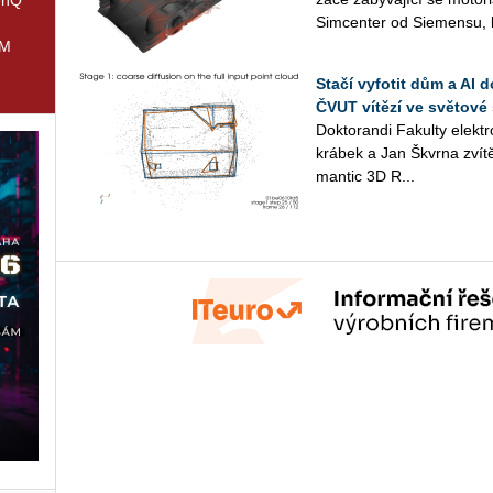
Sim­cen­ter od Sie­men­su, k
IM
Stačí vyfotit dům a AI 
ČVUT vítězí ve světové 
Dok­to­ran­di Fa­kul­ty elek
krá­bek a Jan Škvr­na zví­tě­
man­tic 3D R...