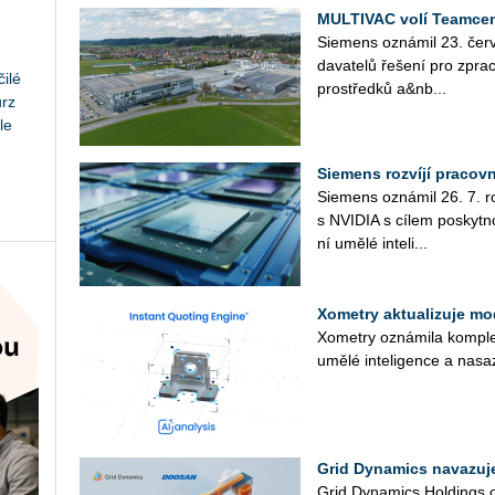
MULTIVAC volí Teamcen
Sie­mens ozná­mil 23. čer­v
da­va­te­lů ře­še­ní pro zpra­c
ilé
pro­střed­ků a&nb...
urz
le
Siemens rozvíjí pracov
Sie­mens ozná­mil 26. 7. roz­
s NVI­DIA s cílem po­skyt­no
ní umělé in­te­li­...
Xometry aktualizuje mo
Xo­me­t­ry ozná­mi­la kom­plex
umělé in­te­li­gen­ce a na­sa
Grid Dynamics navazuj
Grid Dy­na­mics Hol­dings oz