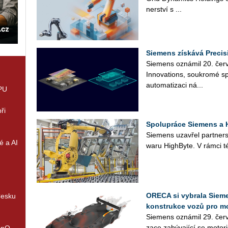
ner­ství s ...
Siemens získává Precis
Sie­mens ozná­mil 20. čer­ve
In­no­vati­ons, sou­kro­mé sp
au­to­ma­ti­za­ci ná­...
GPU
ři
Spolupráce Siemens a H
Sie­mens uza­vřel part­ner­st
é a AI
wa­ru HighBy­te. V rámci té
ORECA si vybrala Sieme
Česku
konstrukce vozů pro m
Sie­mens ozná­mil 29. červ
za­ce za­bý­va­jí­cí se mo­to­
enQ