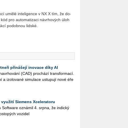
­cí umělé in­te­li­gen­ce v NX X tím, že do­
 kód pro au­to­ma­ti­za­ci ná­vr­ho­vých úloh
­ak­cí po­dob­nou lid­ské.
neři přinášejí inovace díky AI
na­vr­ho­vá­ní (CAD) pro­chá­zí trans­for­ma­cí.
ní a izo­lo­va­né si­mu­la­ce ustu­pu­jí nové éře
 využití Siemens Xceleratoru
ies Soft­ware ozná­mil 4. srpna, že in­dic­ký
os­to­pých vo­zi­del