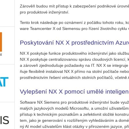
Zárověň budou mít pří­stup k za­bez­pe­če­ní pod­ni­ko­vé úrov­ně
pro pro­duk­to­vé in­že­nýr­ství.
Tento krok ná­sle­du­je po ozná­me­ní z po­čát­ku to­ho­to roku, k
ware Te­am­cen­ter X od Sie­men­su pro ří­ze­ní ži­vot­ní­ho cyklu
Poskytování NX X prostřednictvím Azur
NX X po­sky­tu­je funk­ce pro­duk­to­vé­ho in­že­nýr­ství jako služ­bu 
NX X po­sky­tu­je cen­t­ra­li­zo­va­nou sprá­vu clou­do­vých li­cen­cí, k
a zá­ro­veň zjed­no­du­šu­je po­ža­dav­ky na IT. NX X se in­te­gru­
ňuje fle­xi­bil­ně in­sta­lo­vat NX X přímo na stol­ní po­čí­ta­če neb
pro­střed­nic­tvím ře­še­ní vir­tu­ál­ních stol­ních po­čí­ta­čů, včet­
Vylepšení NX X pomocí umělé intelige
Soft­ware NX Sie­mens pro pro­duk­to­vé in­že­nýr­ství bude vy­u­ží
ma­lých ja­zy­ko­vých mo­de­lů Micro­sof­tu, a umo­ž­ní uži­va­te­lům 
pří­stup k tech­nic­kým po­znat­kům a ze­fek­tiv­nit slo­ži­té kon­st
tem, jako je ge­ne­ro­vá­ní s roz­ší­ře­ným vy­hle­dá­vá­ním a do­mé
ný AI model uži­va­te­lům klást otáz­ky v při­ro­ze­ném ja­zy­ce, p