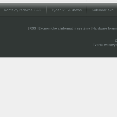
Kontakty redakce CAD
Týdeník CADnews
Kalendář akcí
|
RSS
|
Ekonomické a informační systémy
|
Hardware forum
Tvorba webovýc