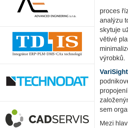
pro­ces ří
ana­lý­zu to
sky­tu­je u
vě­ti­vé pl
mi­ni­ma­li
vý­rob­ků.
Va­ri­Sight
pod­ni­ko­v
pro­po­je­n
za­lo­že­ný
sem or­ga­n
Mezi hlav­