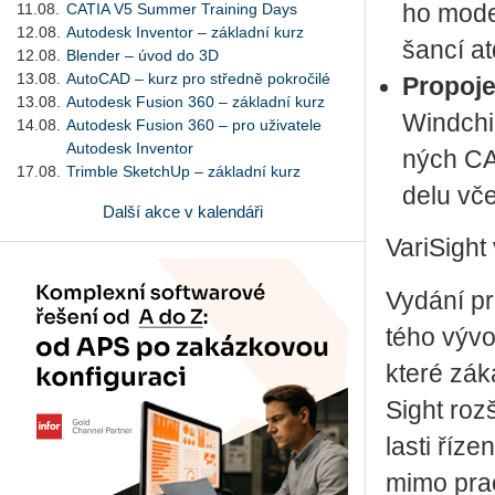
11.08.
CATIA V5 Summer Training Days
ho mo­de­
12.08.
Autodesk Inventor – základní kurz
šancí atd
12.08.
Blender – úvod do 3D
13.08.
AutoCAD – kurz pro středně pokročilé
Pro­po­j
13.08.
Autodesk Fusion 360 – základní kurz
Wind­chil
14.08.
Autodesk Fusion 360 – pro uživatele
Autodesk Inventor
ných CAD
17.08.
Trimble SketchUp – základní kurz
de­lu včet
Další akce v kalendáři
Va­ri­Sight 
Vy­dá­ní pr
té­ho vý­vo
které zá­kaz
Sight roz­š
las­ti ří­z
mimo pra­co