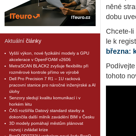
ně­né stra­
dobu uve­de
Chce­te-li 
le k re­gis
Aktuální
články
břez­na: 
Vyšší výkon, nové fyzikální modely a GPU
akcelerace v OpenFOAM v2606
Podívejte
MetraSCAN BLACK2 zvyšuje flexibilitu při
rozměrové kontrole přímo ve výrobě
tohoto n
Dell Pro Precision 7 R1 – 1U racková
pracovní stanice pro náročné inženýrské a AI
úlohy
Senzory sledují kvalitu komunikací i v
horkém létu
ČAS rozšířila Datový standard stavby a
dokončila další milník zavádění BIM v Česku
3D modely pomáhají městům plánovat
rozvoj i zvládat krize
BenQ PD2732U vrcholem nové řady BenQ