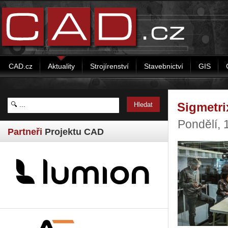
CAD.cz
Aktuality
Strojírenství
Stavebnictví
GIS
Sigmetri
Pondělí, 
Partneři
Projektu CAD