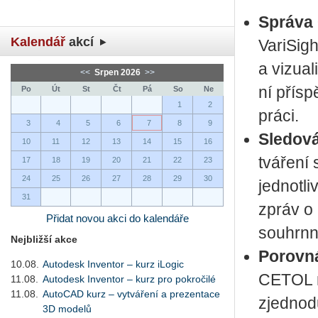
Sprá­va
Kalendář
akcí
Va­ri­Sig
a vi­zu­a
<<
Srpen 2026
>>
ní pří­sp
Po
Út
St
Čt
Pá
So
Ne
1
2
prá­ci.
3
4
5
6
7
8
9
Sle­do­v
10
11
12
13
14
15
16
tvá­ře­ní
17
18
19
20
21
22
23
24
25
26
27
28
29
30
jed­not­l
31
zpráv o p
Přidat novou akci do kalendáře
sou­hrn­
Nejbližší akce
Po­rov­n
10.08.
Autodesk Inventor – kurz iLogic
CETOL mo­
11.08.
Autodesk Inventor – kurz pro pokročilé
11.08.
AutoCAD kurz – vytváření a prezentace
zjed­no­d
3D modelů