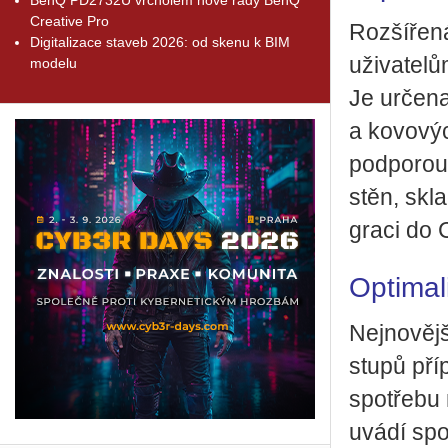
Creative Pro
Roz­ší­ře
Digitalizace staveb 2026: od skenu k BIM
uži­va­te­l
modelu
Je ur­če­n
a ko­vo­výc
pod­po­rou
stěn, skla
gra­ci do
Optimal
Nej­no­věj­
stu­pů pří­
spo­tře­bu 
uvádí spo­