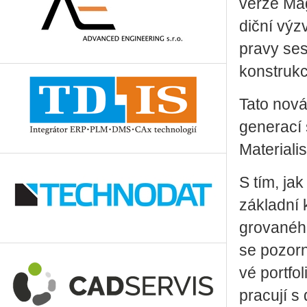
verze Ma­gi
dič­ní výz
pra­vy se­
kon­struk­
Tato nová 
ge­ne­ra­cí
Ma­te­ri­a­l
S tím, jak 
zá­klad­ní 
gro­va­né­ho
se po­zor­
vé port­fo­
pra­cu­jí s