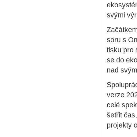
eko­sys­té­
svými vý­ro
Za­čát­kem 
so­ru s On
tisku pro st
se do eko­s
nad svými 
Spo­lu­prá
verze 2025 
celé spek­
še­t­řit ča
pro­jek­ty