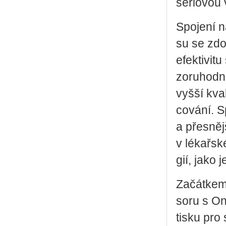
sé­ri­o­vou
Spo­je­ní 
su se zdo­k
e­fek­ti­vi
zo­ru­hod­
vyšší kva­l
co­vá­ní. Sp
a přes­něj­š
v lé­kař­sk
gií, jako je 
Za­čát­kem 
so­ru s On
tisku pro st