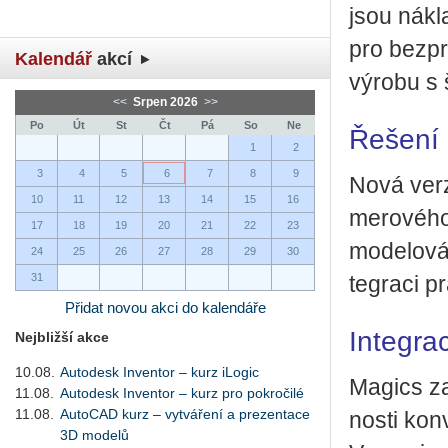
jsou ná­kla
pro bez­pro
Kalendář
akcí
vý­ro­bu s 
<<
Srpen 2026
>>
Po
Út
St
Čt
Pá
So
Ne
Řešení 
1
2
3
4
5
6
7
8
9
Nová verze 
10
11
12
13
14
15
16
me­ro­vé­h
17
18
19
20
21
22
23
mo­de­lo­vá­
24
25
26
27
28
29
30
31
te­gra­ci p
Přidat novou akci do kalendáře
Integra
Nejbližší akce
10.08.
Autodesk Inventor – kurz iLogic
Ma­gics za­
11.08.
Autodesk Inventor – kurz pro pokročilé
11.08.
AutoCAD kurz – vytváření a prezentace
nos­ti kon­
3D modelů