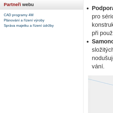
Partneři
webu
Pod­po­ra
CAD programy 4M
pro sé­ri
Plánování a řízení výroby
kon­struk
Správa majetku a řízení údržby
při po­u­
Sa­mo­no
slo­ži­tý
no­du­šu­
vá­ní.