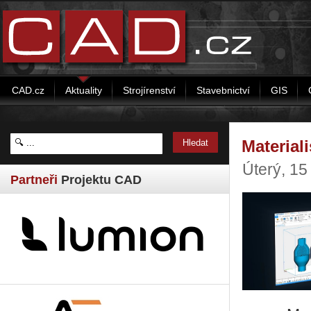
CAD.cz
Aktuality
Strojírenství
Stavebnictví
GIS
Material
Úterý, 1
Partneři
Projektu CAD