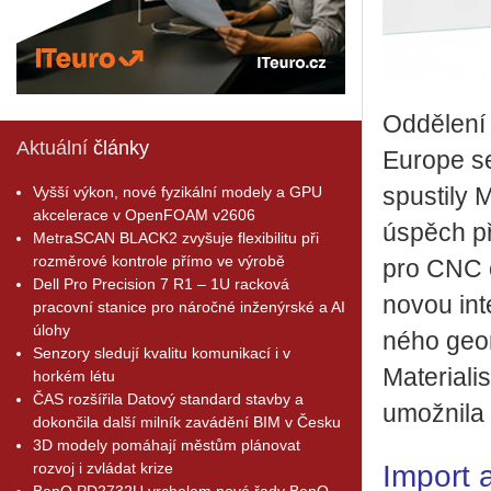
Od­dě­le­
Aktuální
články
Eu­ro­pe s
Vyšší výkon, nové fyzikální modely a GPU
spus­ti­ly 
akcelerace v OpenFOAM v2606
úspěch při
MetraSCAN BLACK2 zvyšuje flexibilitu při
rozměrové kontrole přímo ve výrobě
pro CNC ob
Dell Pro Precision 7 R1 – 1U racková
novou in­t
pracovní stanice pro náročné inženýrské a AI
úlohy
né­ho ge­o
Senzory sledují kvalitu komunikací i v
Ma­te­ri­a
horkém létu
ČAS rozšířila Datový standard stavby a
umož­ni­la v
dokončila další milník zavádění BIM v Česku
3D modely pomáhají městům plánovat
Import 
rozvoj i zvládat krize
BenQ PD2732U vrcholem nové řady BenQ