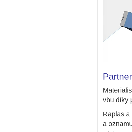
Partner
Ma­te­ri­a­
vbu díky p
Ra­plas a M
a ozna­mu­