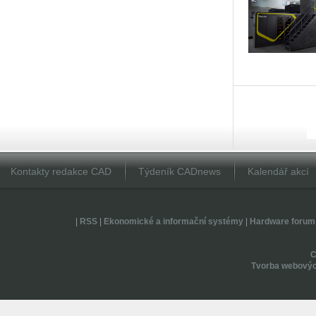
Kontakty redakce CAD
Týdeník CADnews
Kalendář akcí
|
RSS
|
Ekonomické a informační systémy
|
Hardware forum
Tvorba webovýc