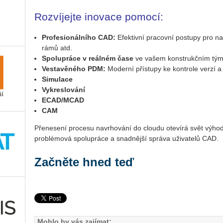
Rozvíjejte inovace pomocí:
Pro­fe­si­o­nál­ní­ho CAD:
Efek­tiv­ní pra­cov­ní po­stu­py pro na­
rámů atd.
Spo­lu­prá­ce v re­ál­ném čase
ve vašem kon­strukč­ním tý
Ve­sta­vě­né­ho PDM:
Mo­der­ní pří­stu­py ke kon­t­ro­le verzí 
Si­mu­la­ce
Vy­kres­lo­vá­ní
ECAD/MCAD
CAM
Pře­ne­se­ní pro­ce­su na­vr­ho­vá­ní do clou­du ote­ví­rá svět výhod,
pro­blé­mo­vá spo­lu­prá­ce a snad­něj­ší sprá­va uži­va­te­lů CAD.
Začněte hned teď
Mohlo by vás zajímat: