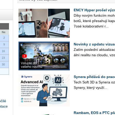
ENCY Hyper prošel výz
Díky novým funk­cím mohou u
bo­tů, které pře­sa­hu­jí ka­pa
7osé ko­la­bo­ra­tiv­ní r...
Ne
2
Novinky z updatu vizu
9
Zatím po­sled­ní ak­tu­a­li­za
16
ál­ní re­a­li­tu na clou­du, vz
23
30
Synera přidává do prac
Tech Soft 3D a Sy­ne­ra oz
Sy­ne­ry, který vy­u­ží...
čilé
ntace
Rambam, EOS a PTC plán