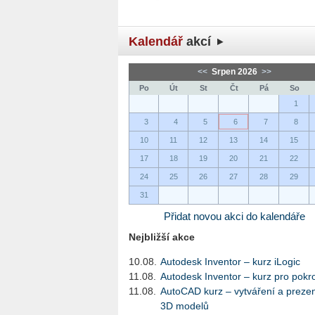
Kalendář
akcí
<<
Srpen 2026
>>
Po
Út
St
Čt
Pá
So
1
3
4
5
6
7
8
10
11
12
13
14
15
17
18
19
20
21
22
24
25
26
27
28
29
31
Přidat novou akci do kalendáře
Nejbližší akce
10.08.
Autodesk Inventor – kurz iLogic
11.08.
Autodesk Inventor – kurz pro pokro
11.08.
AutoCAD kurz – vytváření a preze
3D modelů