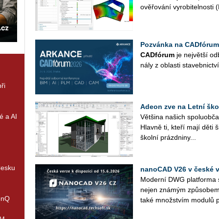
ově­řo­vá­ní vy­ro­bi­tel­nos­t
Pozvánka na CADfórum
CAD­fó­rum
je nej­vět­ší od­
ná­ly z ob­las­ti sta­veb­nic­tví
ři
Adeon zve na Letní ško
é a AI
Vět­ši­na na­šich spo­lu­ob­ča
Hlav­ně ti, kteří mají děti 
škol­ní prázd­ni­ny...
Česku
nanoCAD V26 v české ve
Mo­der­ní DWG plat­for­ma s 
nejen zná­mým způ­so­bem p
enQ
také množ­stvím mo­du­lů p
IM