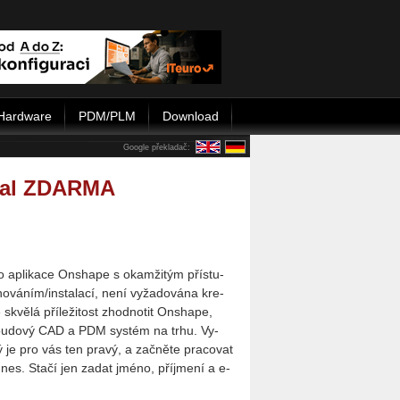
Hardware
PDM/PLM
Download
Google překladač:
nal ZDARMA
 do apli­ka­ce On­sha­pe s oka­mži­tým pří­stu­
vá­ním/in­sta­la­cí, není vy­ža­do­vá­na kre­
 skvě­lá pří­le­ži­tost zhod­no­tit On­sha­pe,
í clou­do­vý CAD a PDM sys­tém na trhu. Vy­
ý je pro vás ten pravý, a za­čně­te pra­co­vat
nes. Stačí jen zadat jméno, pří­jme­ní a e-