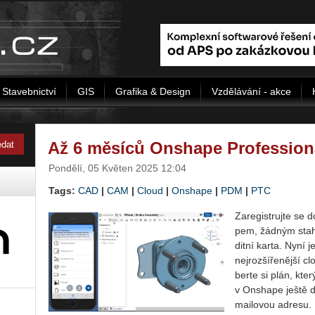
Stavebnictví
GIS
Grafika & Design
Vzdělávání - akce
Až 6 měsíců Onshape Professio
Pondělí, 05 Květen 2025 12:04
Tags:
CAD
|
CAM
|
Cloud
|
Onshape
|
PDM
|
PTC
Za­re­gis­truj­te se
pem, žád­ným sta­ho­
dit­ní karta. Nyní je
nej­roz­ší­ře­něj­š
ber­te si plán, kter
v On­sha­pe ještě d
mai­lo­vou ad­re­su.