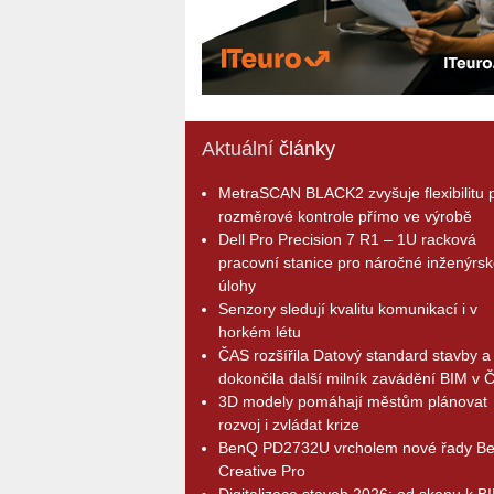
Aktuální
články
MetraSCAN BLACK2 zvyšuje flexibilitu p
rozměrové kontrole přímo ve výrobě
Dell Pro Precision 7 R1 – 1U racková
pracovní stanice pro náročné inženýrsk
úlohy
Senzory sledují kvalitu komunikací i v
horkém létu
ČAS rozšířila Datový standard stavby a
dokončila další milník zavádění BIM v 
3D modely pomáhají městům plánovat
rozvoj i zvládat krize
BenQ PD2732U vrcholem nové řady B
Creative Pro
Digitalizace staveb 2026: od skenu k B