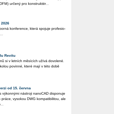
i (DFM) ur­če­ný pro kon­struk­té­r...
 2026
bor­ná kon­fe­ren­ce, která spo­ju­je pro­fe­si­o­
...
lu Revitu
­nů si v let­ních mě­sí­cích užívá do­vo­le­né.
ško­lou po­vin­né, které mají v této době
rzi od 15. června
vý­kon­ný­mi ná­stro­ji na­no­CAD dis­po­nu­je
ráce, vy­so­kou DWG kom­pa­ti­bi­li­tou, ale
...