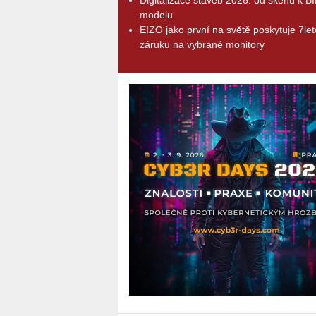
modelu
EIZO jako první na světě poskytuje 7le
záruku na vybrané monitory