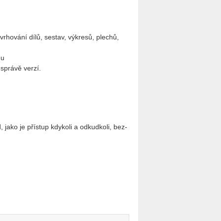
vr­ho­vá­ní dílů, se­stav, vý­kre­sů, plechů,
mu
a sprá­vě verzí.
 jako je pří­stup kdy­ko­li a od­kud­ko­li, bez­