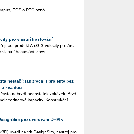
pus, EOS a PTC ozná­...
city pro vlastní hostování
­řej­nost pro­dukt Arc­GIS Ve­lo­ci­ty pro Arc­
 vlast­ní hos­to­vá­ní v sys­...
ta nestačí: jak zrychlit projekty bez
 a kvalitou
 často ne­brz­dí ne­do­sta­tek za­ká­zek. Brzdí
­gi­nee­rin­go­vé ka­pa­ci­ty. Kon­strukč­ní
DesignSim pro ověřování DFM v
­3D) uvedl na trh De­sign­Sim, ná­stroj pro