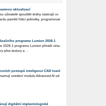
namnou aktualizací
ži­va­te­lé spouš­tět dráhy ná­stro­jů ro­
­ci­tu pa­mě­ti ří­di­cí jed­not­ky, pro­gra­mo­vat
alizačního programu Lumion 2026.1
­ce 2026.1 pro­gra­mu Lu­mi­on při­ná­ší vir­tu­
ory přes tex­tu­ry a ...
ovních postupů inteligenci CAD tvarů
na­mu­jí uve­de­ní mo­du­lu Advan­ced AI od
ují digitální implantologické