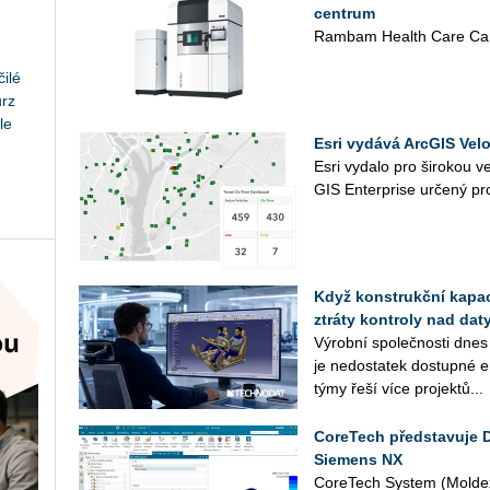
centrum
Rambam Health Care Cam
ilé
urz
le
Esri vydává ArcGIS Velo
Esri vy­da­lo pro ši­ro­kou ve
GIS En­ter­pri­se ur­če­ný pro
Když konstrukční kapaci
ztráty kontroly nad daty
Vý­rob­ní spo­leč­nos­ti dnes
je ne­do­sta­tek do­stup­né en
týmy řeší více pro­jek­tů...
CoreTech představuje 
Siemens NX
Co­re­Tech Sys­tem (Mol­dex