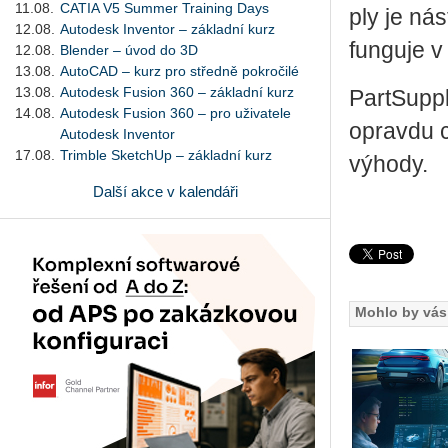
11.08.
CATIA V5 Summer Training Days
ply je ná­s
12.08.
Autodesk Inventor – základní kurz
fun­gu­je v
12.08.
Blender – úvod do 3D
13.08.
AutoCAD – kurz pro středně pokročilé
13.08.
Autodesk Fusion 360 – základní kurz
Part­Sup­pl
14.08.
Autodesk Fusion 360 – pro uživatele
oprav­du c
Autodesk Inventor
17.08.
Trimble SketchUp – základní kurz
vý­ho­dy.
Další akce v kalendáři
Mohlo by vás 