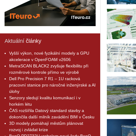
Aktuální
články
Vyšší výkon, nové fyzikální modely a GPU
akcelerace v OpenFOAM v2606
MetraSCAN BLACK2 zvyšuje flexibilitu při
rozměrové kontrole přímo ve výrobě
Dell Pro Precision 7 R1 – 1U racková
pracovní stanice pro náročné inženýrské a AI
úlohy
Senzory sledují kvalitu komunikací i v
horkém létu
ČAS rozšířila Datový standard stavby a
dokončila další milník zavádění BIM v Česku
3D modely pomáhají městům plánovat
rozvoj i zvládat krize
BenQ PD2732U vrcholem nové řady BenQ