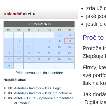
zda už dí
Kalendář
akcí
jaké jsou
jest­li j
<<
Srpen 2026
>>
Po
Út
St
Čt
Pá
So
Ne
1
2
Proč to
3
4
5
6
7
8
9
Pro­to­že t
10
11
12
13
14
15
16
17
18
19
20
21
22
23
Zlep­šu­je 
24
25
26
27
28
29
30
31
Firmy, kter
Přidat novou akci do kalendáře
své port­fo
Nejbližší akce
tlak na kon
10.08.
Autodesk Inventor – kurz iLogic
11.08.
Autodesk Inventor – kurz pro pokročilé
Jak do­dá
11.08.
AutoCAD kurz – vytváření a prezentace
„Di­gi­ta­
3D modelů