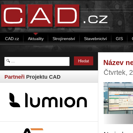
CAD.cz
Aktuality
Strojírenství
Stavebnictví
GIS
Název ne
Čtvrtek, 
Partneři
Projektu CAD