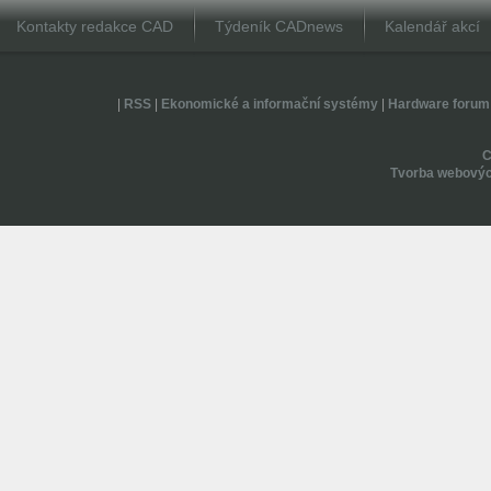
Kontakty redakce CAD
Týdeník CADnews
Kalendář akcí
|
RSS
|
Ekonomické a informační systémy
|
Hardware forum
Tvorba webovýc