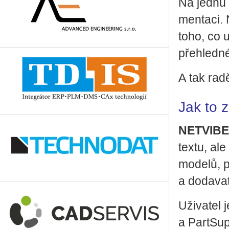
Na jednu 
men­ta­ci.
toho, co už
pře­hled­n
A tak ra­dě
Jak to 
NET­VI­BE
textu, ale 
mo­de­lů, 
a do­da­va­t
Uži­va­tel j
a Part­Sup­