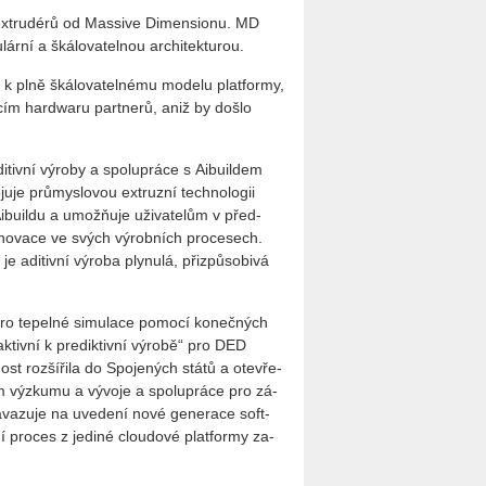
 ex­trudé­rů od Mas­si­ve Di­men­si­o­nu. MD
r­ní a šká­lo­va­tel­nou ar­chi­tek­tu­rou.
 k plně šká­lo­va­tel­né­mu mo­de­lu plat­for­my,
­cím hard­wa­ru part­ne­rů, aniž by došlo
tiv­ní vý­ro­by a spo­lu­prá­ce s Ai­bu­il­dem
je prů­mys­lo­vou ex­truz­ní tech­no­lo­gii
 Ai­bu­il­du a umož­ňuje uži­va­te­lům v před­
a ino­va­ce ve svých vý­rob­ních pro­ce­sech.
e adi­tiv­ní vý­ro­ba ply­nu­lá, při­způ­so­bi­vá
pro te­pel­né si­mu­la­ce po­mo­cí ko­neč­ných
tiv­ní k pre­dik­tiv­ní vý­ro­bě“ pro DED
nost roz­ší­ři­la do Spo­je­ných států a ote­vře­
 vý­zku­mu a vý­vo­je a spo­lu­prá­ce pro zá­
a­va­zu­je na uve­de­ní nové ge­ne­ra­ce soft­
ní pro­ces z je­di­né clou­do­vé plat­for­my za­