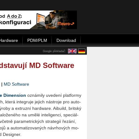
Hardware
PDM/PLM
Download
Google překladač:
dstavují MD Software
|
MD Software
e Di­men­si­on
ozná­mi­ly uve­de­ní plat­for­my
 která in­te­gru­je je­jich ná­stro­je pro au­to­
 vý­ro­by a ex­truz­ní hard­ware. Ai­bu­ild, brit­ský
a­lo­že­né­ho na umělé in­te­li­gen­ci, spe­ci­ál­
čet­ně pa­ra­me­t­ric­kých stra­te­gií ře­zá­ní,
ro­jů a au­to­ma­ti­zo­va­ných ná­vr­ho­vých mo­
d De­signer.