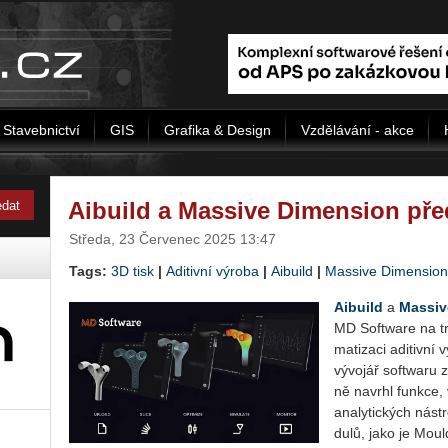
Stavebnictví
GIS
Grafika & Design
Vzdělávání - akce
Aibuild a Massive Dimension pře
Středa, 23 Červenec 2025 13:47
Tags:
3D tisk
|
Aditivní výroba
|
Aibuild
|
Massive Dimension
Ai­bu­ild
a
Mas­si­v
MD Soft­ware na trh,
ma­ti­za­ci adi­tiv­ní
vý­vo­jář soft­wa­ru z
ně na­vr­hl funk­ce, v
ana­ly­tic­kých ná­st
du­lů, jako je Moul