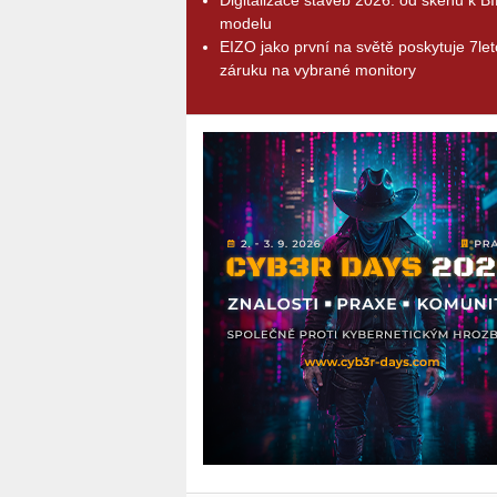
modelu
EIZO jako první na světě poskytuje 7le
záruku na vybrané monitory