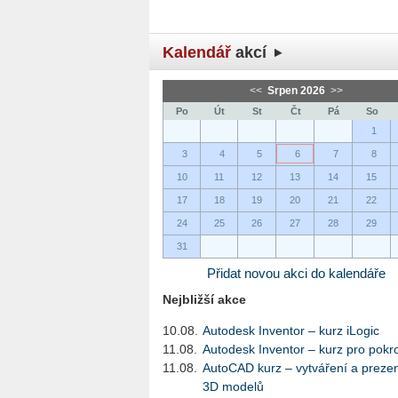
Kalendář
akcí
<<
Srpen 2026
>>
Po
Út
St
Čt
Pá
So
1
3
4
5
6
7
8
10
11
12
13
14
15
17
18
19
20
21
22
24
25
26
27
28
29
31
Přidat novou akci do kalendáře
Nejbližší akce
10.08.
Autodesk Inventor – kurz iLogic
11.08.
Autodesk Inventor – kurz pro pokro
11.08.
AutoCAD kurz – vytváření a preze
3D modelů