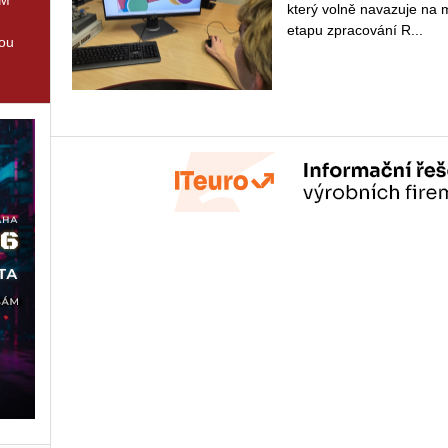
který volně na­va­zu­je na m
etapu zpra­co­vá­ní R...
tou