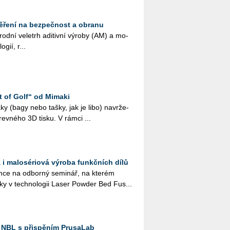
ěření na bezpečnost a obranu
rod­ní ve­letrh adi­tiv­ní vý­ro­by (AM) a mo­
­gií, r...
t of Golf“ od Mimaki
 vaky (bagy nebo tašky, jak je libo) na­vr­že­
­rev­né­ho 3D tisku. V rámci ...
 i malosériová výroba funkčních dílů
ce na od­bor­ný se­mi­nář, na kte­rém
­ky v tech­no­lo­gii Laser Pow­der Bed Fus...
 NBL s přispěním PrusaLab