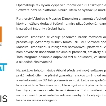
Op­ti­ma­li­zuje tak výkon vy­spě­lých ro­bo­tic­kých 3D tis­ko­vých
Soft­ware běží na plat­for­mě Ai­bu­ild, která se vy­zna­ču­je mo­du­lá
Part­ner­ství Ai­bu­il­du s Mas­si­ve Di­men­si­on zna­me­ná pře­chod
který umož­ňuje do­dá­vat ře­še­ní na míru při­způ­so­be­ná nu­an
k na­ru­še­ní in­te­gri­ty vý­rob­ní haly.
Mas­si­ve Di­men­si­on se vě­nu­je po­sou­vá­ní hra­nic mož­nos­tí adi­
před­sta­vu­je vý­znam­ný mil­ník v tomto úsilí. MD Soft­ware spo­ju­
Mas­si­ve Di­men­si­o­nu s in­te­li­gent­ní soft­wa­ro­vou plat­for­mou
ních od­vět­vích do­sáh­nout ma­xi­mál­ní přes­nos­ti, efek­ti­vi­ty 
Tato in­te­gra­ce do­ko­na­le od­po­ví­dá vizi bu­douc­nos­ti, ve které j
a sku­teč­ně šká­lo­va­tel­ná.
Na za­čát­ku to­ho­to mě­sí­ce Ai­bu­ild před­sta­vil nový soft­ware 
prvků, jehož cílem je při­nést „pa­ra­dig­ma­tic­kou změnu od re­ak­
a vel­ko­for­má­to­vý 3D tisk po­ly­me­rů ex­tru­zí. Letos se spo­leč­
la nové sídlo v San Fran­cis­cu, které nyní slou­ží jako cen­t­rum
kaz­ní­ky a part­ne­ry v celé Se­ver­ní Ame­ri­ce. Toto roz­ší­ře­ní n
wa­ru a umož­ňuje uži­va­te­lům adi­tiv­ní vý­ro­by řídit celý vý­rob­
lo­že­né na umělé in­te­li­gen­ci.