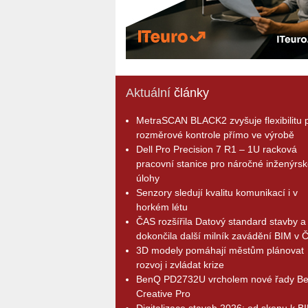
Aktuální
články
MetraSCAN BLACK2 zvyšuje flexibilitu p
rozměrové kontrole přímo ve výrobě
Dell Pro Precision 7 R1 – 1U racková
pracovní stanice pro náročné inženýrsk
úlohy
Senzory sledují kvalitu komunikací i v
horkém létu
ČAS rozšířila Datový standard stavby a
dokončila další milník zavádění BIM v 
3D modely pomáhají městům plánovat
rozvoj i zvládat krize
BenQ PD2732U vrcholem nové řady B
Creative Pro
Digitalizace staveb 2026: od skenu k B