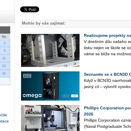
Mohlo by vás zajímat:
Realizujeme projekty na 
Ne
V dneš­ním dílu na­še­ho se­r
2
tisku nejen ve škole se od
9
vá­me se blíže na mož­nos­
16
23
30
Seznamte se s BCN3D 
Když v BCN3D na­vr­ho­va­l
jasný cíl – vy­tvo­řit vy­so­ko
Phillips Corporation p
2026
čilé
Phil­lips Cor­po­rati­on oz
ntace
(Naval Post­gra­dua­te Scho­o