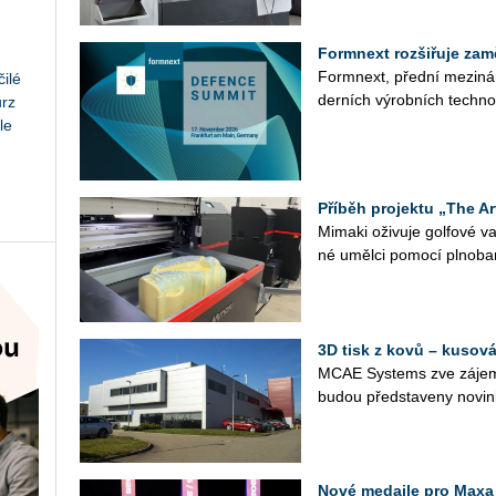
Formnext rozšiřuje zam
Form­next, před­ní me­zi­ná­
ilé
der­ních vý­rob­ních tech­no­lo
urz
le
Příběh projektu „The Ar
Mi­ma­ki oži­vu­je gol­fo­vé
né uměl­ci po­mo­cí pl­no­ba
3D tisk z kovů – kusová
MCAE Sys­tems zve zá­jem­
budou před­sta­ve­ny no­vin
Nové medaile pro Maxa