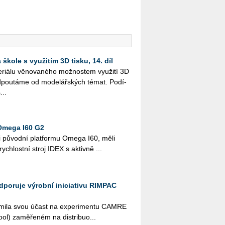
škole s využitím 3D tisku, 14. díl
i­á­lu vě­no­va­né­ho mož­nos­tem vy­u­ži­tí 3D
­pou­tá­me od mo­de­lář­ských témat. Po­dí­
...
Omega I60 G2
i pů­vod­ní plat­for­mu Omega I60, měli
­rych­lost­ní stroj IDEX s ak­tiv­ně ...
odporuje výrobní iniciativu RIMPAC
ná­mi­la svou účast na ex­pe­ri­men­tu CAMRE
l) za­mě­ře­ném na dis­tri­bu­o­...