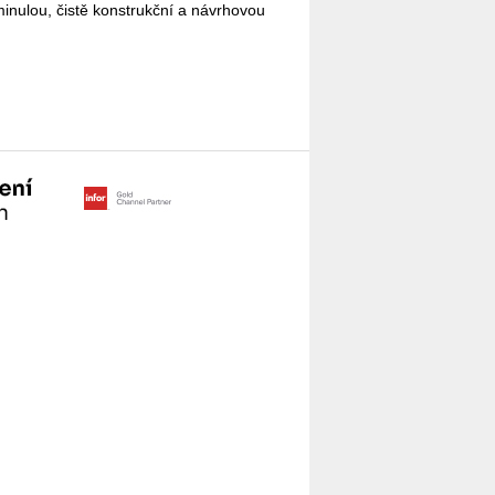
i­nu­lou, čistě kon­strukč­ní a ná­vr­ho­vou