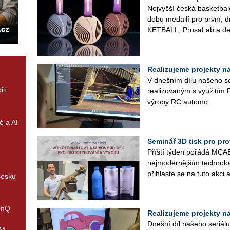
Nej­vyš­ší česká bas­ket­ba
do­bu me­dai­lí pro první, 
KET­BALL, Prusa­Lab a de­
Realizujeme projekty na 
V dneš­ním dílu na­še­ho se­r
ři
re­a­li­zo­va­ným s vy­u­ži
vý­ro­by RC au­to­mo­...
é a AI
Seminář 3D tisk pro prot
Příští týden po­řá­dá MCAE 
nej­mo­der­něj­ším tech­no­l
při­hlas­te se na tuto akci a
Česku
enQ
Realizujeme projekty na 
Dneš­ní díl na­še­ho se­ri­á­
IM