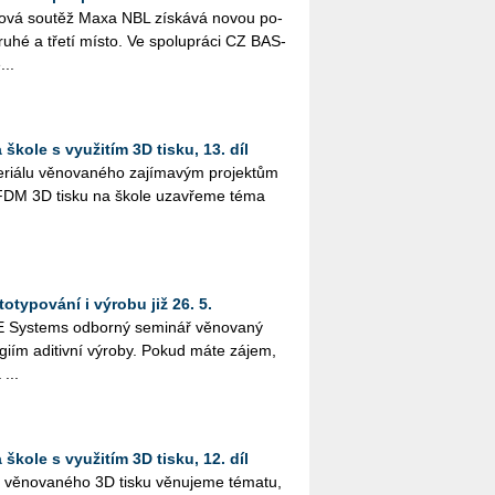
­lo­vá sou­těž Maxa NBL zís­ká­vá novou po­
druhé a třetí místo. Ve spo­lu­prá­ci CZ BAS­
...
škole s využitím 3D tisku, 13. díl
i­á­lu vě­no­va­né­ho za­jí­ma­vým pro­jek­tům
­tím FDM 3D tisku na škole uza­vře­me téma
otypování i výrobu již 26. 5.
Sys­tems od­bor­ný se­mi­nář vě­no­va­ný
o­giím adi­tiv­ní vý­ro­by. Pokud máte zájem,
 ...
škole s využitím 3D tisku, 12. díl
lu vě­no­va­né­ho 3D tisku vě­nu­je­me té­ma­tu,