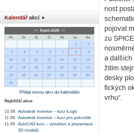
nost po­st
Kalendář
akcí
sche­ma­ti
po­jo­vat m
<<
Srpen 2026
>>
zu SPICE, 
Po
Út
St
Čt
Pá
So
Ne
1
2
no­směr­né
3
4
5
6
7
8
9
a dal­ších 
10
11
12
13
14
15
16
ži­tím stej
17
18
19
20
21
22
23
24
25
26
27
28
29
30
desky ploš
31
fic­kých o
Přidat novou akci do kalendáře
vr­hu“.
Nejbližší akce
10.08.
Autodesk Inventor – kurz iLogic
11.08.
Autodesk Inventor – kurz pro pokročilé
11.08.
AutoCAD kurz – vytváření a prezentace
3D modelů