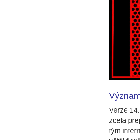
Významn
Verze 14.0 
zcela pře­
tým in­ter­