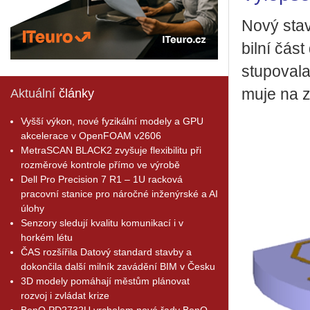
Nový stav 
bil­ní část
stu­po­va­
mu­je na z
Aktuální
články
Vyšší výkon, nové fyzikální modely a GPU
akcelerace v OpenFOAM v2606
MetraSCAN BLACK2 zvyšuje flexibilitu při
rozměrové kontrole přímo ve výrobě
Dell Pro Precision 7 R1 – 1U racková
pracovní stanice pro náročné inženýrské a AI
úlohy
Senzory sledují kvalitu komunikací i v
horkém létu
ČAS rozšířila Datový standard stavby a
dokončila další milník zavádění BIM v Česku
3D modely pomáhají městům plánovat
rozvoj i zvládat krize
BenQ PD2732U vrcholem nové řady BenQ