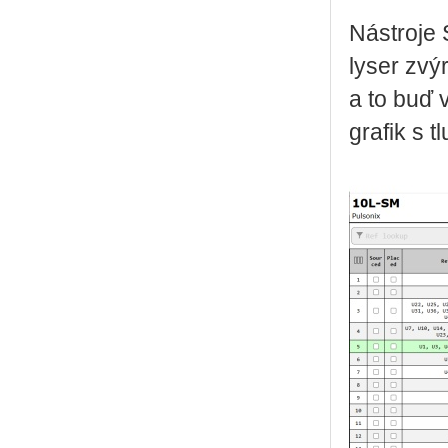
Ná­stro­je
ly­ser zvý­
a to buď v
gra­fik s 