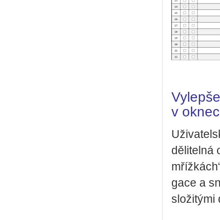
Vylepše
v okne
Uži­va­tel­
dě­li­tel­ná
mříž­kách“ a
ga­ce a sní
slo­ži­tý­mi 