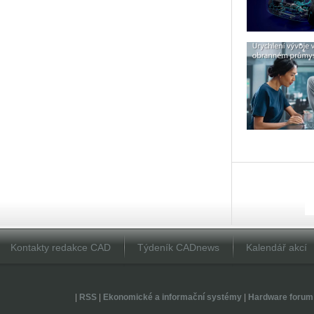
Kontakty redakce CAD
Týdeník CADnews
Kalendář akcí
|
RSS
|
Ekonomické a informační systémy
|
Hardware forum