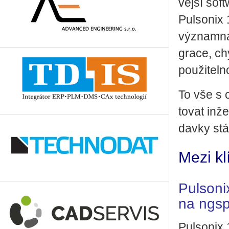
věj­ší sof
Pul­so­nix 1
vý­znam­ná 
gra­ce, chy
po­u­ži­tel­n
To vše s c
to­vat in­ž
dav­ky stál
Mezi kl
Pulsoni
na ngsp
Pul­so­nix 