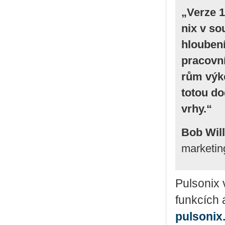
„Verze 14
nix v sou
hlou­be­ní
pra­cov­n
rům vý­ko
to­tou do
vrhy.“
Bob Wil
marketing
Pul­so­nix 
funk­cích 
pulsonix.​