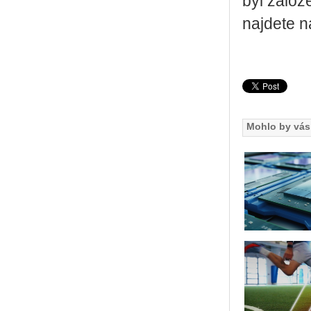
byl za­lo­
na­jde­te 
Mohlo by vás 