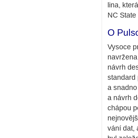
li­na, kte
NC State U
O Puls
Vy­so­ce pr
na­vr­že­na
návrh dese
stan­dard p
a snad­no 
a návrh de
chá­pou po­
nej­no­věj­
vá­ní dat, 