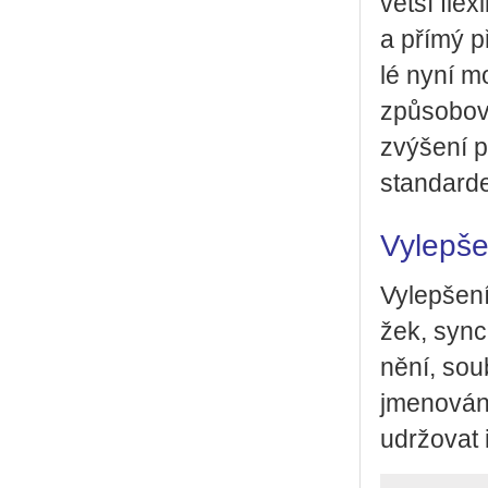
větší fle­xi
a přímý př
lé nyní moh
způ­so­bo­v
zvý­še­ní p
stan­dar­
Vylepše
Vy­lep­še­ní
žek, syn­ch
ně­ní, sou
jme­no­vá­
udr­žo­vat i