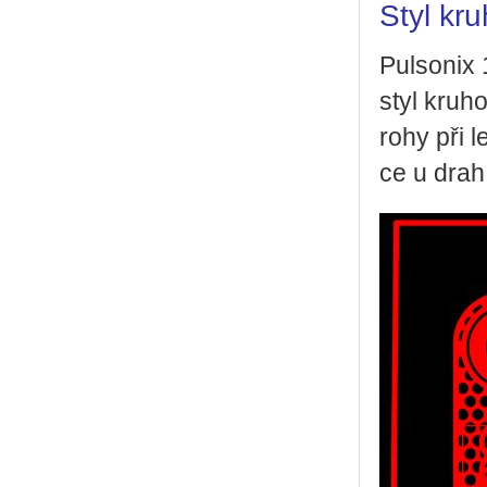
Styl kr
Pul­so­nix 
styl kru­ho
rohy při le
ce u drah 