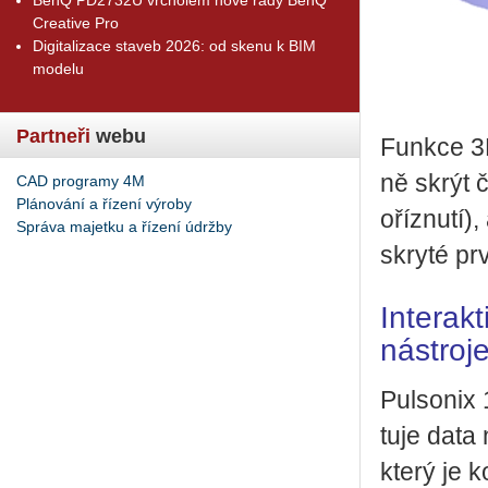
Creative Pro
Digitalizace staveb 2026: od skenu k BIM
modelu
Partneři
webu
Funk­ce 3D
ně skrýt č
CAD programy 4M
Plánování a řízení výroby
oříz­nu­tí)
Správa majetku a řízení údržby
skry­té pr
Interak
nástroj
Pul­so­nix
tu­je data
který je kom