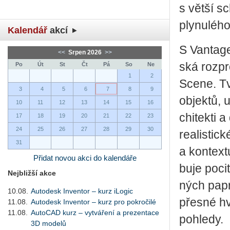
s větší sch
ply­nu­lé­ho
Kalendář
akcí
S Van­tage
<<
Srpen 2026
>>
ská roz­pro
Po
Út
St
Čt
Pá
So
Ne
1
2
Scene. Tvů
3
4
5
6
7
8
9
ob­jek­tů, 
10
11
12
13
14
15
16
chi­tek­ti
17
18
19
20
21
22
23
24
25
26
27
28
29
30
re­a­lis­tic
31
a kon­tex­t
Přidat novou akci do kalendáře
bu­je pocit
Nejbližší akce
ných pa­pr
10.08.
Autodesk Inventor – kurz iLogic
přes­né hv
11.08.
Autodesk Inventor – kurz pro pokročilé
11.08.
AutoCAD kurz – vytváření a prezentace
po­hle­dy.
3D modelů