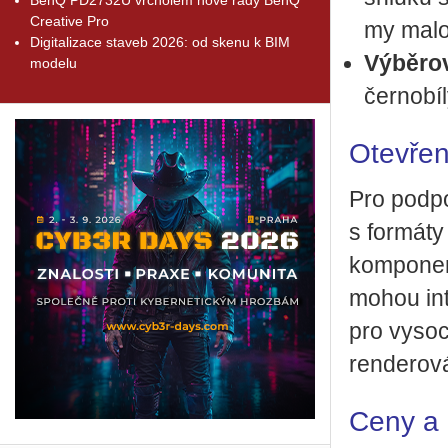
Creative Pro
my ma­lo­
Digitalizace staveb 2026: od skenu k BIM
Vý­bě­ro
modelu
čer­no­bí
Otevřen
Pro pod­po
s for­má­t
kom­po­nen
mohou in­t
pro vy­so­ce
ren­de­ro­vá
Ceny a 