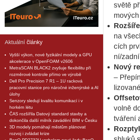
světě pří
mo­vých z
Roz­ší­ře
na všech­
Aktuální
články
cích prvk
Vyšší výkon, nové fyzikální modely a GPU
ní/zadní
akcelerace v OpenFOAM v2606
Nový rež
MetraSCAN BLACK2 zvyšuje flexibilitu při
rozměrové kontrole přímo ve výrobě
– Pře­pí­n
Dell Pro Precision 7 R1 – 1U racková
li­zo­va­n
pracovní stanice pro náročné inženýrské a AI
úlohy
Off­se­t
Senzory sledují kvalitu komunikací i v
volně do
horkém létu
ČAS rozšířila Datový standard stavby a
tvá­ře­ní
dokončila další milník zavádění BIM v Česku
3D modely pomáhají městům plánovat
Roz­pty­l
rozvoj i zvládat krize
shlu­ků 
BenQ PD2732U vrcholem nové řady BenQ