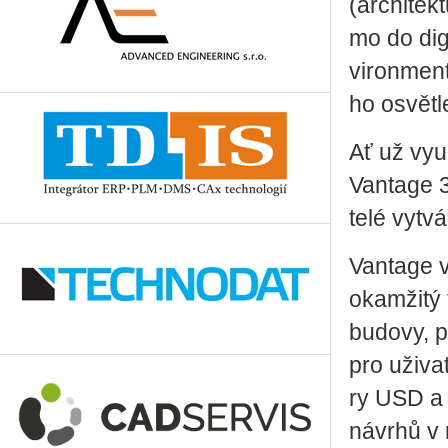
(ar­chi­tek­
mo do di­gi­
vi­ron­men­t
ho osvět­le
Ať už vy­u­
Van­tage 3
te­lé vy­t
Van­tage v
oka­mži­tý 
bu­do­vy, 
pro uži­va
ry USD a M
ná­vrhů v r