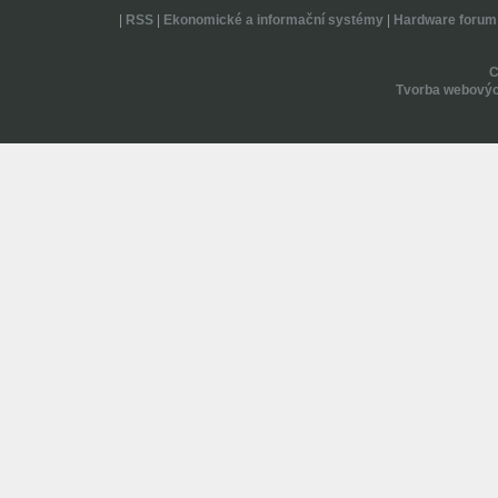
|
RSS
|
Ekonomické a informační systémy
|
Hardware forum
Tvorba webovýc