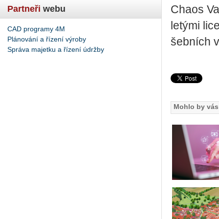
Chaos Van­t
Partneři
webu
le­tý­mi li
CAD programy 4M
Plánování a řízení výroby
šeb­ních v
Správa majetku a řízení údržby
Mohlo by vás 