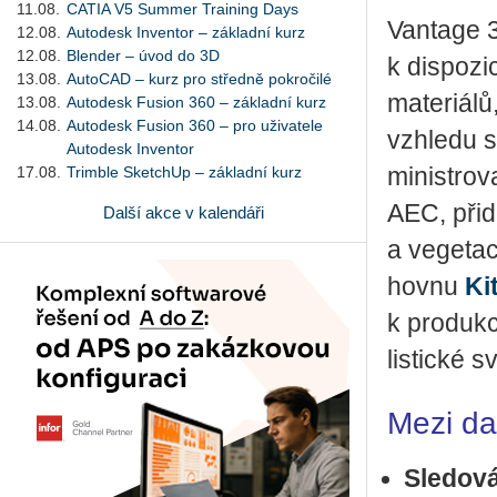
11.08.
CATIA V5 Summer Training Days
Van­tage 3
12.08.
Autodesk Inventor – základní kurz
12.08.
Blender – úvod do 3D
k dis­po­z
13.08.
AutoCAD – kurz pro středně pokročilé
ma­te­ri­á­
13.08.
Autodesk Fusion 360 – základní kurz
14.08.
Autodesk Fusion 360 – pro uživatele
vzhle­du s
Autodesk Inventor
17.08.
Trimble SketchUp – základní kurz
mi­nis­tro­
AEC, při­dá
Další akce v kalendáři
a ve­ge­ta
hov­nu
Ki
k pro­duk­
lis­tic­ké s
Mezi dal
Sle­do­vá