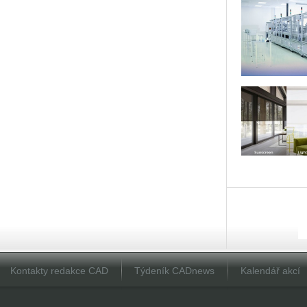
Kontakty redakce CAD
Týdeník CADnews
Kalendář akcí