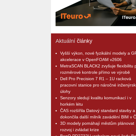
Aktuální
články
Vyšší výkon, nové fyzikální modely a 
akcelerace v OpenFOAM v2606
MetraSCAN BLACK2 zvyšuje flexibilitu p
rozměrové kontrole přímo ve výrobě
Dell Pro Precision 7 R1 – 1U racková
pracovní stanice pro náročné inženýrsk
úlohy
Senzory sledují kvalitu komunikací i v
horkém létu
ČAS rozšířila Datový standard stavby a
dokončila další milník zavádění BIM v 
3D modely pomáhají městům plánovat
rozvoj i zvládat krize
BenQ PD2732U vrcholem nové řady B