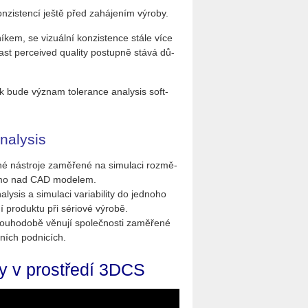
n­zis­ten­cí ještě před za­há­je­ním vý­ro­by.
í­kem, se vi­zu­ál­ní kon­zis­ten­ce stále více
ast per­ce­i­ved qua­li­ty po­stup­ně stává dů­
ak bude vý­znam to­le­ran­ce ana­ly­sis soft­
nalysis
­va­né ná­stro­je za­mě­ře­né na si­mu­la­ci roz­mě­
 přímo nad CAD mo­de­lem.
is a si­mu­la­ci va­ri­a­bi­li­ty do jed­no­ho
 pro­duk­tu při sé­ri­o­vé vý­ro­bě.
lou­ho­do­bě vě­nu­jí spo­leč­nos­ti za­mě­ře­né
ob­ních pod­ni­cích.
­ty v pro­stře­dí 3DCS