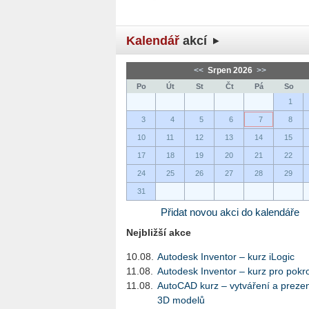
Kalendář
akcí
<<
Srpen 2026
>>
Po
Út
St
Čt
Pá
So
1
3
4
5
6
7
8
10
11
12
13
14
15
17
18
19
20
21
22
24
25
26
27
28
29
31
Přidat novou akci do kalendáře
Nejbližší akce
10.08.
Autodesk Inventor – kurz iLogic
11.08.
Autodesk Inventor – kurz pro pokro
11.08.
AutoCAD kurz – vytváření a preze
3D modelů