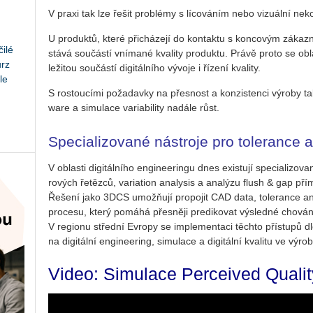
V praxi tak lze řešit pro­blémy s lí­co­vá­ním nebo vi­zu­ál­ní ne­ko
U pro­duk­tů, které při­chá­ze­jí do kon­tak­tu s kon­co­vým zá­kaz­n
ilé
stává sou­čás­tí vní­ma­né kva­li­ty pro­duk­tu. Právě proto se ob­l
urz
le­ži­tou sou­čás­tí di­gi­tál­ní­ho vý­vo­je i ří­ze­ní kva­li­ty.
le
S ros­tou­cí­mi po­ža­dav­ky na přes­nost a kon­zis­ten­ci vý­ro­by t
ware a si­mu­la­ce va­ri­a­bi­li­ty na­dá­le růst.
Specializované nástroje pro tolerance a
V ob­las­ti di­gi­tál­ní­ho en­gi­nee­rin­gu dnes exis­tu­jí spe­ci­a­li­zo
ro­vých ře­těz­ců, va­ri­ati­on ana­ly­sis a ana­lý­zu flush & gap
Ře­še­ní jako 3DCS umož­ňují pro­po­jit CAD data, to­le­ran­ce ana­ly­s
pro­ce­su, který po­má­há přes­ně­ji pre­di­ko­vat vý­sled­né cho­vá­ní
V re­gi­o­nu střed­ní Ev­ro­py se im­ple­men­ta­ci těch­to pří­stu­pů d
na di­gi­tál­ní en­gi­nee­ring, si­mu­la­ce a di­gi­tál­ní kva­li­tu ve vý­r
Video: Si­mu­la­ce Per­ce­i­ved Qua­li