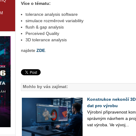
Více o tématu:
IM
tolerance analysis software
simulace rozměrové variability
flush & gap analysis
Perceived Quality
3D tolerance analysis
najdete
ZDE
.
Mohlo by vás zajímat:
Konstrukce nekončí 3D
dat pro výrobu
Vý­rob­ní při­pra­ve­nost kon
správ­ným ná­vrhem a pro­je
vat vý­ro­ba. Ve vý­vo­j...