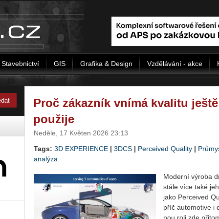
Stavebnictví
GIS
Grafika & Design
Vzdělávání - akce
Proč zákazník vnímá kvalitu ješt
použije
Neděle, 17 Květen 2026 23:13
Tags:
3D EXPERIENCE
|
3DCS
|
Perceived Quality
|
Průmy
analýza
Mo­der­ní vý­ro­ba 
stále více také jeho 
jako Per­ce­i­ved Qu
příč au­to­mo­ti­ve i
nou roli zde při­tom h