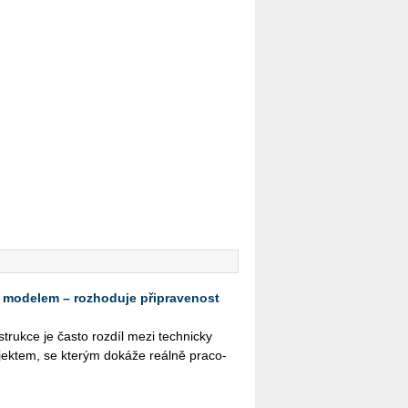
 modelem – rozhoduje připravenost
­struk­ce je často roz­díl mezi tech­nic­ky
k­tem, se kte­rým do­ká­že re­ál­ně pra­co­