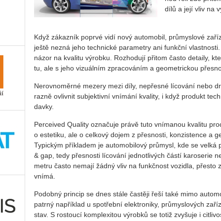
dílů a její vliv na v
Když zá­kaz­ník po­pr­vé vidí nový au­to­mo­bil, prů­mys­lo­vé za­ří­
ještě nezná jeho tech­nic­ké pa­ra­me­t­ry ani funkč­ní vlast­nos­ti
názor na kva­li­tu vý­rob­ku. Roz­ho­du­jí při­tom často de­tai­ly, 
tu, ale s jeho vi­zu­ál­ním zpra­co­vá­ním a ge­o­me­t­ric­kou přes­nos
Ne­rov­no­měr­né me­ze­ry mezi díly, ne­přes­né lí­co­vá­ní nebo dro
raz­ně ovliv­nit sub­jek­tiv­ní vní­má­ní kva­li­ty, i když pro­dukt te
dav­ky.
Per­ce­i­ved Qua­li­ty ozna­ču­je právě tuto vní­ma­nou kva­li­tu pr
o es­te­ti­ku, ale o cel­ko­vý dojem z přes­nos­ti, kon­zis­ten­ce a ge­o­m
Ty­pic­kým pří­kla­dem je au­to­mo­bi­lo­vý prů­my­sl, kde se velká 
& gap, tedy přes­nos­ti lí­co­vá­ní jed­not­li­vých částí ka­ro­se­rie neb
me­t­ru často ne­ma­jí žádný vliv na funkč­nost vo­zi­dla, přes­to 
vnímá.
Po­dob­ný prin­cip se dnes stále čas­tě­ji řeší také mimo au­to­mo­ti
pa­tr­ný na­pří­klad u spo­třeb­ní elek­tro­ni­ky, prů­mys­lo­vých za­ř
stav. S ros­tou­cí kom­ple­xi­tou vý­rob­ků se totiž zvy­šu­je i cit­li­v