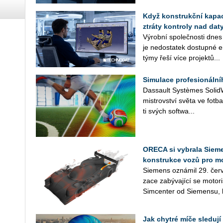
Když konstrukční kapaci
ztráty kontroly nad daty
Vý­rob­ní spo­leč­nos­ti dnes
je ne­do­sta­tek do­stup­né en
týmy řeší více pro­jek­tů...
Simulace profesionáln
Das­sault Sys­tè­mes So­lid­Wo
mi­s­trov­ství světa ve fot­b
ti svých soft­wa­...
ORECA si vybrala Sieme
konstrukce vozů pro m
Sie­mens ozná­mil 29. červ
za­ce za­bý­va­jí­cí se mo­to­
Sim­cen­ter od Sie­men­su, k
Jak chytré míče sledují