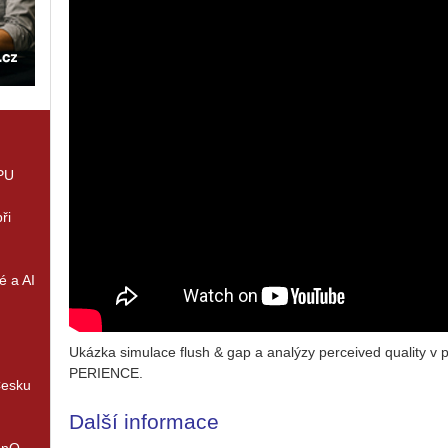
GPU
ři
é a AI
Ukáz­ka si­mu­la­ce flush & gap a ana­lý­zy per­ce­i­ved qua­li­ty 
PE­RI­EN­CE.
Česku
Další informace
enQ