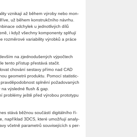
­li­ty vzni­ka­jí až během vý­ro­by nebo mon­
m dříve, už během kon­strukč­ní­ho ná­vr­hu.
­bi­na­ce od­chy­lek u jed­not­li­vých dílů
á­že­ně, i když všech­ny kom­po­nen­ty splňují
e roz­mě­ro­vé va­ri­a­bi­li­ty vý­rob­ků a práce
e­de­vším na zjed­no­du­še­ných vý­po­čtech
ale tento pří­stup pře­stá­vá sta­čit.
­mu­lo­vat cho­vá­ní se­sta­vy přímo nad CAD
 ge­o­me­t­rii pro­duk­tu. Po­mo­cí sta­tis­tic­
prav­dě­po­dob­nost spl­ně­ní po­ža­do­va­ných
­li­ty na vý­sled­né flush & gap.
l­ní pro­blémy ještě před vý­ro­bou pro­to­ty­pu
 dnes stává běž­nou sou­čás­tí di­gi­tál­ní­ho ří­
tro­je, na­pří­klad 3DCS, které umož­ňují ana­ly­
­vy včet­ně pa­ra­me­t­rů sou­vi­se­jí­cích s per­