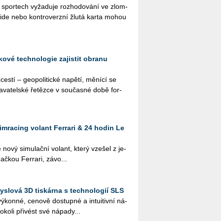
ch spor­tech vy­ža­du­je roz­ho­do­vá­ní ve zlom­
­si­de nebo kon­tro­verz­ní žlutá karta mohou
ové technologie zajistit obranu
s­tí – ge­o­po­li­tic­ké na­pě­tí, mě­ní­cí se
a­va­tel­ské ře­těz­ce v sou­čas­né době for­
imracing volant Ferrari & 24 hodin Le
 nový si­mu­lač­ní vo­lant, který vze­šel z je­
ač­kou Ferra­ri, zá­vo­...
slová 3D tiskárna s technologií SLS
ý­kon­né, ce­no­vě do­stup­né a in­tu­i­tiv­ní ná­
ko­li při­vést své ná­pa­dy...