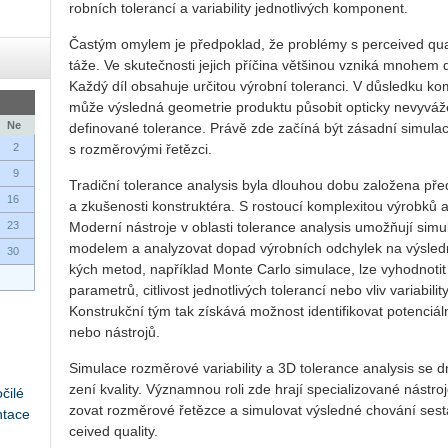
rob­ních to­le­ran­cí a va­ri­a­bi­li­ty jed­not­li­vých kom­po­nent.
Čas­tým omy­lem je před­po­klad, že pro­blémy s per­ce­i­ved qua
tá­že. Ve sku­teč­nos­ti je­jich pří­či­na vět­ši­nou vzni­ká mno­he
Každý díl ob­sa­hu­je ur­či­tou vý­rob­ní to­le­ran­ci. V dů­sled­ku kom
může vý­sled­ná ge­o­me­t­rie pro­duk­tu pů­so­bit op­tic­ky ne­vy­v
Ne
de­fi­no­va­né to­le­ran­ce. Právě zde za­čí­ná být zá­sad­ní si­mu­la­c
2
s roz­mě­ro­vý­mi ře­těz­ci.
9
Tra­dič­ní to­le­ran­ce ana­ly­sis byla dlou­hou dobu za­lo­že­na př
16
a zku­še­nos­ti kon­struk­té­ra. S ros­tou­cí kom­ple­xi­tou vý­rob­ků 
23
Mo­der­ní ná­stro­je v ob­las­ti to­le­ran­ce ana­ly­sis umož­ňují si
mo­de­lem a ana­ly­zo­vat dopad vý­rob­ních od­chy­lek na vý­sled­nou
30
kých metod, na­pří­klad Monte Carlo si­mu­la­ce, lze vy­hod­no­tit 
pa­ra­me­t­rů, cit­li­vost jed­not­li­vých to­le­ran­cí nebo vliv va­ri­a­bi
Kon­strukč­ní tým tak zís­ká­vá mož­nost iden­ti­fi­ko­vat po­ten­ci­á
nebo ná­stro­jů.
Si­mu­la­ce roz­mě­ro­vé va­ri­a­bi­li­ty a 3D to­le­ran­ce ana­ly­sis se
ze­ní kva­li­ty. Vý­znam­nou roli zde hrají spe­ci­a­li­zo­va­né ná­s
čilé
zo­vat roz­mě­ro­vé ře­těz­ce a si­mu­lo­vat vý­sled­né cho­vá­ní se­sta
ntace
ce­i­ved qua­li­ty.