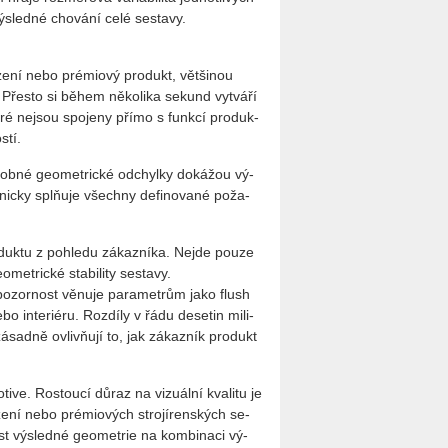
ý­sled­né cho­vá­ní celé se­sta­vy.
ze­ní nebo pré­mi­o­vý pro­dukt, vět­ši­nou
. Přes­to si během ně­ko­li­ka sekund vy­tvá­ří
které nejsou spo­je­ny přímo s funk­cí pro­duk­
­tí.
b­né ge­o­me­t­ric­ké od­chyl­ky do­ká­žou vý­
ch­nic­ky splňuje všech­ny de­fi­no­va­né po­ža­
o­duk­tu z po­hle­du zá­kaz­ní­ka. Nejde pouze
e­t­ric­ké sta­bi­li­ty se­sta­vy.
po­zor­nost vě­nu­je pa­ra­me­t­rům jako flush
o in­te­ri­é­ru. Roz­dí­ly v řádu de­se­tin mi­li­
zá­sad­ně ovlivňují to, jak zá­kaz­ník pro­dukt
­ve. Ros­tou­cí důraz na vi­zu­ál­ní kva­li­tu je
í­ze­ní nebo pré­mi­o­vých stro­jí­ren­ských se­
ost vý­sled­né ge­o­me­t­rie na kom­bi­na­ci vý­