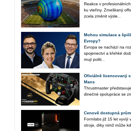
Re­ak­ce v pro­fe­si­o­nál­ní
ku vte­ři­ny. Zmeš­ka­ný off
zcela změ­nit vý­sle...
Mohou simulace a špičk
Evropy?
Ev­ro­pa se na­chá­zí na roz­ce
spo­je­nec­tví a křeh­ké do­d
mu­jí po­li­ti­...
Oficiálně licencovaný s
Mans
Thrust­mas­ter před­sta­vu­je
di­neč­né spo­lu­prá­ce se zn
Cenově dostupná průmy
Form­labs již 15 let vy­ví­jí v
stro­je, díky nimž může kdo­