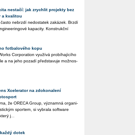
ta nestačí: jak zrychlit projekty bez
 a kvalitou
 často ne­brz­dí ne­do­sta­tek za­ká­zek. Brzdí
­gi­nee­rin­go­vé ka­pa­ci­ty. Kon­strukč­ní
ího fotbalového kopu
rks Cor­po­rati­on vy­u­ží­vá pro­bí­ha­jí­cí­ho
a­le a na jeho po­za­dí před­sta­vu­je mož­nos­
ns Xcelerator na zdokonalení
otosport
­na, že ORE­CA Group, vý­znam­ná or­ga­ni­
ris­tic­kým spor­tem, si vy­bra­la soft­ware
terý j...
 každý dotek