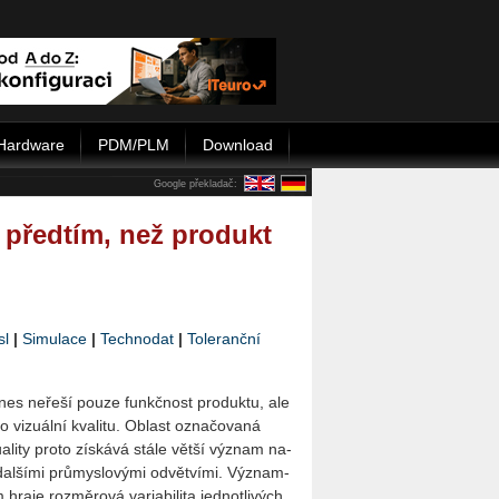
Hardware
PDM/PLM
Download
Google překladač:
ě předtím, než produkt
sl
|
Simulace
|
Technodat
|
Toleranční
dnes ne­ře­ší pouze funkč­nost pro­duk­tu, ale
vi­zu­ál­ní kva­li­tu. Ob­last ozna­čo­va­ná
a­li­ty proto zís­ká­vá stále větší vý­znam na­
 dal­ší­mi prů­mys­lo­vý­mi od­vět­ví­mi. Vý­znam­
raje roz­mě­ro­vá va­ri­a­bi­li­ta jed­not­li­vých