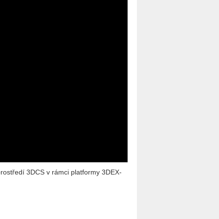
v pro­stře­dí 3DCS v rámci plat­for­my 3D­EX­