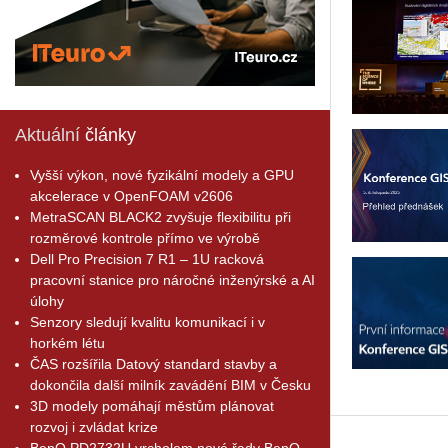
Aktuální
články
Vyšší výkon, nové fyzikální modely a GPU
akcelerace v OpenFOAM v2606
MetraSCAN BLACK2 zvyšuje flexibilitu při
rozměrové kontrole přímo ve výrobě
Dell Pro Precision 7 R1 – 1U racková
pracovní stanice pro náročné inženýrské a AI
úlohy
Senzory sledují kvalitu komunikací i v
horkém létu
ČAS rozšířila Datový standard stavby a
dokončila další milník zavádění BIM v Česku
3D modely pomáhají městům plánovat
rozvoj i zvládat krize
BenQ PD2732U vrcholem nové řady BenQ