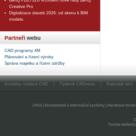
Creative Pro
Digitalizace staveb 2026: od skenu k BIM
modelu
Partneři
webu
CAD programy 4M
Plánování a řízení výroby
Správa majetku a řízení údržby
Kontakty redakce CAD
Týdeník CADnews
Kalendář akcí
|
RSS
|
Ekonomické a informační systémy
|
Hardware forum
Tvorba webovýc