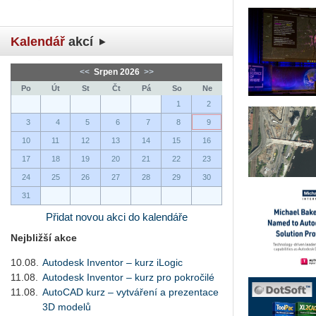
Kalendář
akcí
<<
Srpen 2026
>>
Po
Út
St
Čt
Pá
So
Ne
1
2
3
4
5
6
7
8
9
10
11
12
13
14
15
16
17
18
19
20
21
22
23
24
25
26
27
28
29
30
31
Přidat novou akci do kalendáře
Nejbližší akce
10.08.
Autodesk Inventor – kurz iLogic
11.08.
Autodesk Inventor – kurz pro pokročilé
11.08.
AutoCAD kurz – vytváření a prezentace
3D modelů