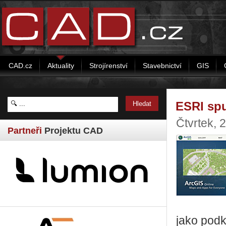
CAD.cz
Aktuality
Strojírenství
Stavebnictví
GIS
ESRI spu
Čtvrtek, 
Partneři
Projektu CAD
jako podk