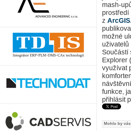
mash-upů 
prostředí
z
ArcGIS
publikova
možné ulo
uživatelů
Součástí 
Explorer
využívat 
komfortem
návštěvní
funkce, j
přihlásit
Mohlo by vás 