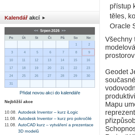
přístup 
těles, 
Kalendář
akcí
Oracle S
<<
Srpen 2026
>>
Všechny t
Po
Út
St
Čt
Pá
So
Ne
1
2
modelován
3
4
5
6
7
8
9
prostorov
10
11
12
13
14
15
16
17
18
19
20
21
22
23
Geodet Je
24
25
26
27
28
29
30
současné
31
vodovodn
Přidat novou akci do kalendáře
produktiv
Nejbližší akce
Mapu umož
reprezentu
10.08.
Autodesk Inventor – kurz iLogic
11.08.
Autodesk Inventor – kurz pro pokročilé
přizpůsob
11.08.
AutoCAD kurz – vytváření a prezentace
Schopnost
3D modelů