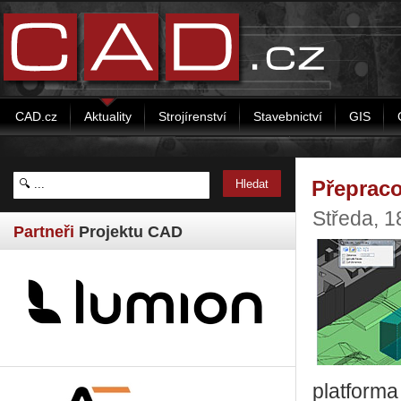
CAD.cz
Aktuality
Strojírenství
Stavebnictví
GIS
Přepraco
Středa, 1
Partneři
Projektu CAD
platforma