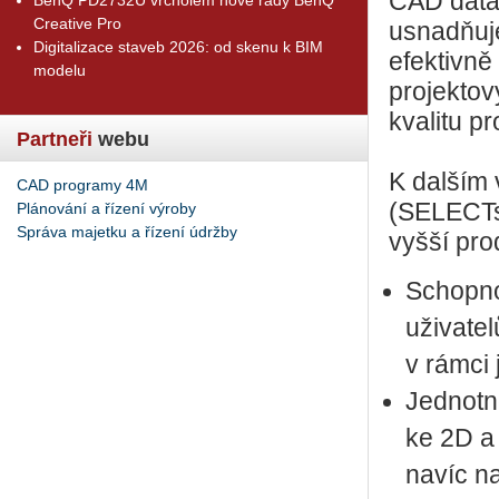
CAD data 
Creative Pro
usnadňuje
Digitalizace staveb 2026: od skenu k BIM
efektivně
modelu
projektov
kvalitu pr
Partneři
webu
K dalším 
CAD programy 4M
(SELECTs
Plánování a řízení výroby
Správa majetku a řízení údržby
vyšší prod
Schopno
uživate
v rámci
Jednotné
ke 2D a
navíc n