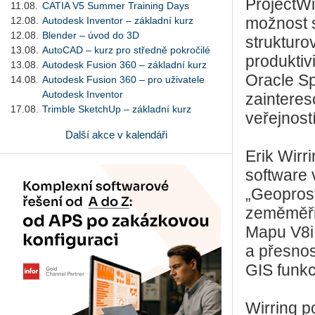
ProjectWi
11.08.
CATIA V5 Summer Training Days
12.08.
Autodesk Inventor – základní kurz
možnost s
12.08.
Blender – úvod do 3D
strukturo
13.08.
AutoCAD – kurz pro středně pokročilé
produktiv
13.08.
Autodesk Fusion 360 – základní kurz
Oracle Sp
14.08.
Autodesk Fusion 360 – pro uživatele
Autodesk Inventor
zainteres
17.08.
Trimble SketchUp – základní kurz
veřejností
Další akce v kalendáři
Erik Wirr
software 
„Geopros
zeměměřic
Mapu V8i 
a přesnos
GIS funkc
Wirring p