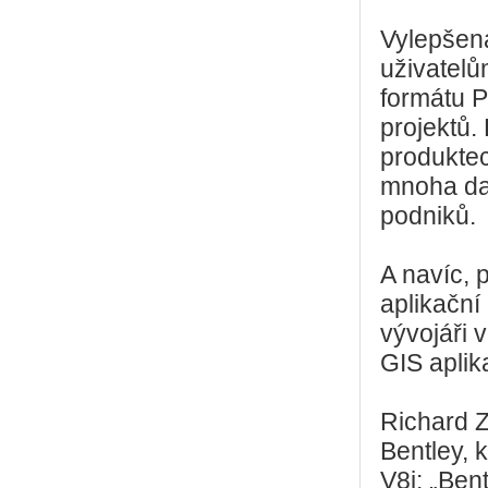
Vylepšen
uživatelů
formátu P
projektů.
produktec
mnoha dal
podniků.
A navíc, 
aplikační
vývojáři 
GIS aplik
Richard Z
Bentley, 
V8i: „Ben