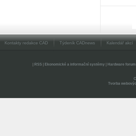
Kontakty redakce CAD
Týdeník CADnews
Kalendář akcí
|
RSS
|
Ekonomické a informační systémy
|
Hardware forum
Tvorba webovýc