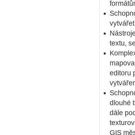
formátů
Schopno
vytvářet
Nástroje
textu, s
Komplex
mapovac
editoru 
vytvářen
Schopno
dlouhé 
dále po
texturov
GIS měst