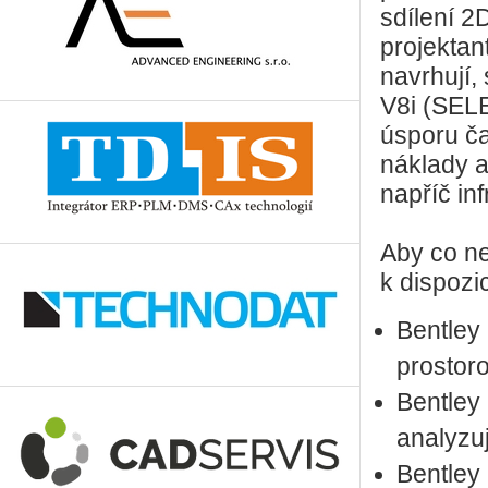
sdílení 2
projektant
navrhují,
V8i (SEL
úsporu ča
náklady a
napříč inf
Aby co ne
k dispozic
Bentley
prostor
Bentley 
analyzuj
Bentley 