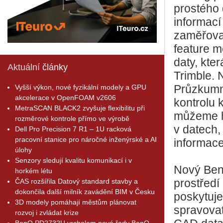
prostého 
informací
zaměřovan
feature m
daty, kte
Aktuální
články
Trimble. 
Vyšší výkon, nové fyzikální modely a GPU
Průzkumní
akcelerace v OpenFOAM v2606
kontrolu 
MetraSCAN BLACK2 zvyšuje flexibilitu při
můžeme h
rozměrové kontrole přímo ve výrobě
v datech,
Dell Pro Precision 7 R1 – 1U racková
pracovní stanice pro náročné inženýrské a AI
informace
úlohy
Senzory sledují kvalitu komunikací i v
Nový Bent
horkém létu
ČAS rozšířila Datový standard stavby a
prostředí
dokončila další milník zavádění BIM v Česku
poskytuj
3D modely pomáhají městům plánovat
spravovat
rozvoj i zvládat krize
BenQ PD2732U vrcholem nové řady BenQ