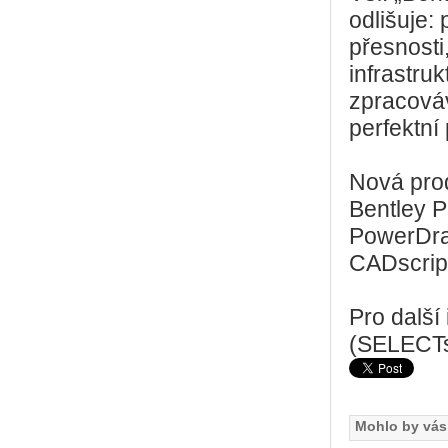
odlišuje:
přesnosti
infrastru
zpracováv
perfektní
Nová pro
Bentley 
PowerDraf
CADscrip
Pro další
(SELECTs
Mohlo by vás 