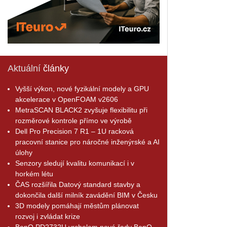
Aktuální
články
Vyšší výkon, nové fyzikální modely a GPU
akcelerace v OpenFOAM v2606
MetraSCAN BLACK2 zvyšuje flexibilitu při
rozměrové kontrole přímo ve výrobě
Dell Pro Precision 7 R1 – 1U racková
pracovní stanice pro náročné inženýrské a AI
úlohy
Senzory sledují kvalitu komunikací i v
horkém létu
ČAS rozšířila Datový standard stavby a
dokončila další milník zavádění BIM v Česku
3D modely pomáhají městům plánovat
rozvoj i zvládat krize
BenQ PD2732U vrcholem nové řady BenQ