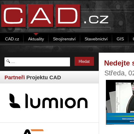
CAD.cz
Aktuality
Strojírenství
Stavebnictví
GIS
Nedejte s
Středa, 0
Partneři
Projektu CAD