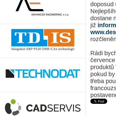
doposud 
Nejlepšíh
dostane 
již
inform
www.des
rozčleněn
Rádi bych
července 
produktů 
pokud by 
třeba pou
francouz
postaven