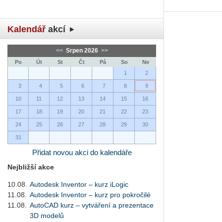
Kalendář
akcí
<<
Srpen 2026
>>
Po
Út
St
Čt
Pá
So
Ne
1
2
3
4
5
6
7
8
9
10
11
12
13
14
15
16
17
18
19
20
21
22
23
24
25
26
27
28
29
30
31
Přidat novou akci do kalendáře
Nejbližší akce
10.08.
Autodesk Inventor – kurz iLogic
11.08.
Autodesk Inventor – kurz pro pokročilé
11.08.
AutoCAD kurz – vytváření a prezentace
3D modelů