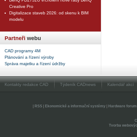
Creative Pro
Digitalizace staveb 2026: od skenu k BIM
modelu
Partneři
webu
CAD programy 4M
Plánování a řízení výroby
Správa majetku a řízení údržby
Kontakty redakce CAD
Týdeník CADnews
Kalendář akcí
|
RSS
|
Ekonomické a informační systémy
|
Hardware forum
Tvorba webovýc