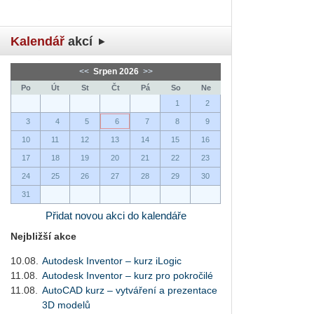
Kalendář
akcí
<<
Srpen 2026
>>
Po
Út
St
Čt
Pá
So
Ne
1
2
3
4
5
6
7
8
9
10
11
12
13
14
15
16
17
18
19
20
21
22
23
24
25
26
27
28
29
30
31
Přidat novou akci do kalendáře
Nejbližší akce
10.08.
Autodesk Inventor – kurz iLogic
11.08.
Autodesk Inventor – kurz pro pokročilé
11.08.
AutoCAD kurz – vytváření a prezentace
3D modelů