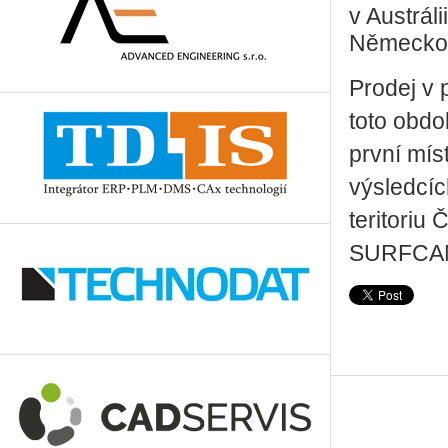
v Austráli
Německo, 
Prodej v 
toto obdo
první mís
výsledcíc
teritoriu
SURFCAM v