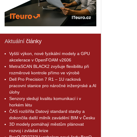
Aktuální
články
Vyšší výkon, nové fyzikální modely a GPU
akcelerace v OpenFOAM v2606
MetraSCAN BLACK2 zvyšuje flexibilitu při
rozměrové kontrole přímo ve výrobě
Dell Pro Precision 7 R1 – 1U racková
pracovní stanice pro náročné inženýrské a AI
úlohy
Senzory sledují kvalitu komunikací i v
horkém létu
ČAS rozšířila Datový standard stavby a
dokončila další milník zavádění BIM v Česku
3D modely pomáhají městům plánovat
rozvoj i zvládat krize
BenQ PD2732U vrcholem nové řady BenQ