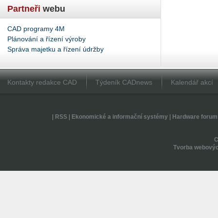
Partneři
webu
CAD programy 4M
Plánování a řízení výroby
Správa majetku a řízení údržby
Kontakty redakce CAD
Týdeník CADnews
Kalendář akcí
|
RSS
|
Ekonomické a informační systémy
|
Hardware forum
Tvorba webovýc