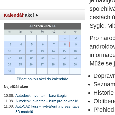
je navigo
spolehliv
Kalendář
akcí
cestách ú
Sygic, Mi
<<
Srpen 2026
>>
Po
Út
St
Čt
Pá
So
Ne
Pro nároč
1
2
3
4
5
6
7
8
9
androidov
10
11
12
13
14
15
16
informace
17
18
19
20
21
22
23
Může se j
24
25
26
27
28
29
30
31
Dopravn
Přidat novou akci do kalendáře
Seznam i
Nejbližší akce
Historie
10.08.
Autodesk Inventor – kurz iLogic
Oblíben
11.08.
Autodesk Inventor – kurz pro pokročilé
11.08.
AutoCAD kurz – vytváření a prezentace
Přehled
3D modelů