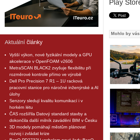
Play Stor
Mohlo by vás 
Aktuální
články
Vyšší výkon, nové fyzikální modely a GPU
akcelerace v OpenFOAM v2606
MetraSCAN BLACK2 zvyšuje flexibilitu při
rozměrové kontrole přímo ve výrobě
Dell Pro Precision 7 R1 – 1U racková
pracovní stanice pro náročné inženýrské a AI
úlohy
Senzory sledují kvalitu komunikací i v
horkém létu
ČAS rozšířila Datový standard stavby a
dokončila další milník zavádění BIM v Česku
3D modely pomáhají městům plánovat
rozvoj i zvládat krize
BenQ PD2732U vrcholem nové řady BenQ