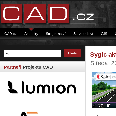
CAD.cz
Aktuality
Strojírenství
Stavebnictví
GIS
Sygic ak
Středa, 2
Partneři
Projektu CAD