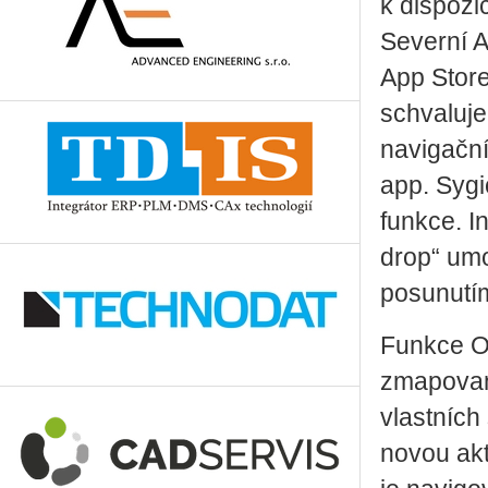
k dispozi
Severní A
App Store
schvaluje
navigační
app. Syg
funkce. I
drop“ umo
posunutí
Funkce O
zmapované
vlastních
novou akt