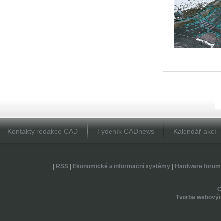
Kontakty redakce CAD
Týdeník CADnews
Kalendář akcí
|
RSS
|
Ekonomické a informační systémy
|
Hardware forum
Tvorba webovýc