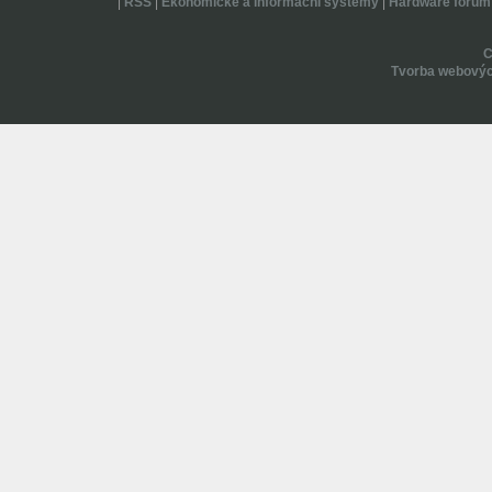
|
RSS
|
Ekonomické a informační systémy
|
Hardware forum
Tvorba webovýc