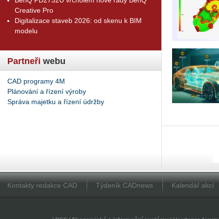
Creative Pro
Digitalizace staveb 2026: od skenu k BIM
modelu
Partneři
webu
CAD programy 4M
Plánování a řízení výroby
Správa majetku a řízení údržby
Kontakty redakce CAD
Týdeník CADnews
Kalendář akcí