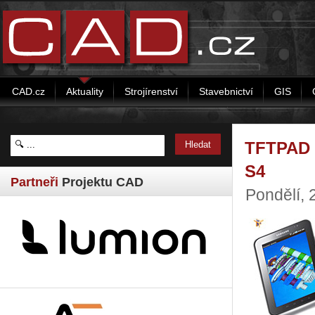
CAD.cz
Aktuality
Strojírenství
Stavebnictví
GIS
TFTPAD 
S4
Partneři
Projektu CAD
Pondělí, 