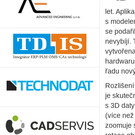
let. Apli
s modelem
se podařil
nevybíjí.
vytvořena
hardwaru
řadu nový
Rozlišení 
je skuteč
s 3D daty
(více než
zoomuje s