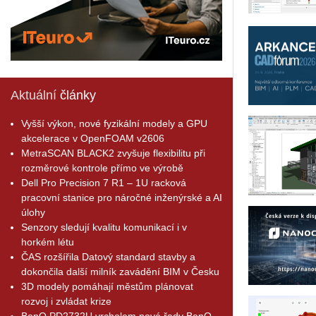
Aktuální
články
Vyšší výkon, nové fyzikální modely a GPU
akcelerace v OpenFOAM v2606
MetraSCAN BLACK2 zvyšuje flexibilitu při
rozměrové kontrole přímo ve výrobě
Dell Pro Precision 7 R1 – 1U racková
pracovní stanice pro náročné inženýrské a AI
úlohy
Senzory sledují kvalitu komunikací i v
horkém létu
ČAS rozšířila Datový standard stavby a
dokončila další milník zavádění BIM v Česku
3D modely pomáhají městům plánovat
rozvoj i zvládat krize
BenQ PD2732U vrcholem nové řady BenQ