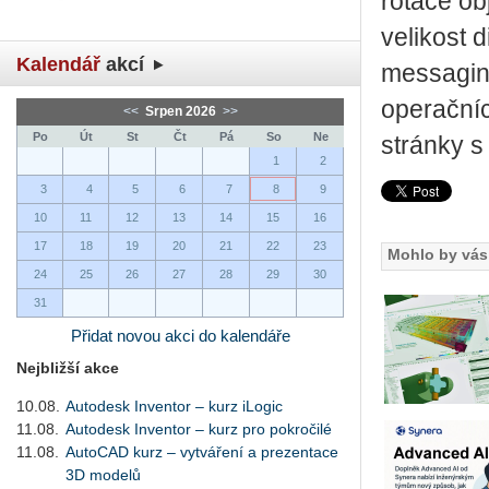
rotace ob
velikost 
Kalendář
akcí
messaging
operačníc
<<
Srpen 2026
>>
Po
Út
St
Čt
Pá
So
Ne
stránky 
1
2
3
4
5
6
7
8
9
10
11
12
13
14
15
16
17
18
19
20
21
22
23
Mohlo by vás 
24
25
26
27
28
29
30
31
Přidat novou akci do kalendáře
Nejbližší akce
10.08.
Autodesk Inventor – kurz iLogic
11.08.
Autodesk Inventor – kurz pro pokročilé
11.08.
AutoCAD kurz – vytváření a prezentace
3D modelů