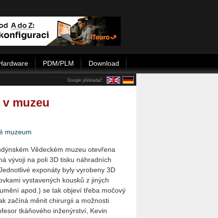
Hardware
PDM/PLM
Download
Google překladač:
ů v muzeu
ké muzeum
londýnském Vědeckém muzeu otevřena
á vývoji na poli 3D tisku náhradních
 Jednotlivé exponáty byly vyrobeny 3D
tovkami vystavených kousků z jiných
, umění apod.) se tak objeví třeba močový
ak začíná měnit chirurgii a možnosti
ofesor tkáňového inženýrství, Kevin