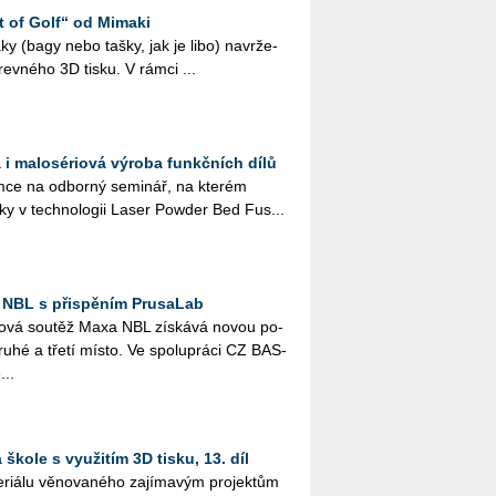
t of Golf“ od Mimaki
 vaky (bagy nebo tašky, jak je libo) na­vr­že­
­rev­né­ho 3D tisku. V rámci ...
 i malosériová výroba funkčních dílů
ce na od­bor­ný se­mi­nář, na kte­rém
­ky v tech­no­lo­gii Laser Pow­der Bed Fus...
 NBL s přispěním PrusaLab
­lo­vá sou­těž Maxa NBL zís­ká­vá novou po­
druhé a třetí místo. Ve spo­lu­prá­ci CZ BAS­
...
škole s využitím 3D tisku, 13. díl
i­á­lu vě­no­va­né­ho za­jí­ma­vým pro­jek­tům