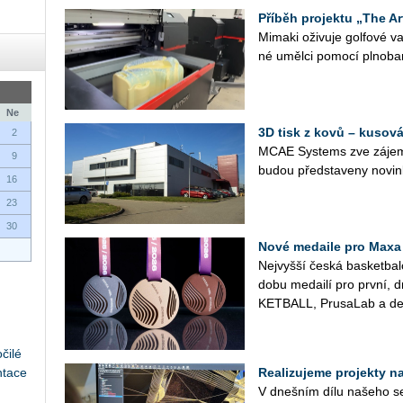
Příběh projektu „The Ar
Mi­ma­ki oži­vu­je gol­fo­vé
né uměl­ci po­mo­cí pl­no­ba
Ne
3D tisk z kovů – kusová
2
MCAE Sys­tems zve zá­jem­
9
budou před­sta­ve­ny no­vin
16
23
30
Nové medaile pro Maxa
Nej­vyš­ší česká bas­ket­ba
do­bu me­dai­lí pro první, 
KET­BALL, Prusa­Lab a de­
čilé
ntace
Realizujeme projekty na 
V dneš­ním dílu na­še­ho se­r