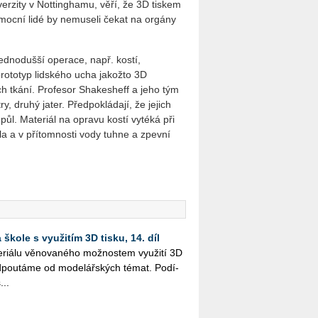
erzity v Nottinghamu, věří, že 3D tiskem
emocní lidé by nemuseli čekat na orgány
jednodušší operace, např. kostí,
rototyp lidského ucha jakožto 3D
ch tkání. Profesor Shakesheff a jeho tým
y, druhý jater. Předpokládají, že jejich
ůl. Materiál na opravu kostí vytéká při
ěla a v přítomnosti vody tuhne a zpevní
škole s využitím 3D tisku, 14. díl
i­á­lu vě­no­va­né­ho mož­nos­tem vy­u­ži­tí 3D
­pou­tá­me od mo­de­lář­ských témat. Po­dí­
...