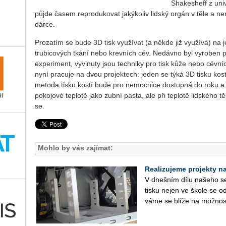
Shakesheff z univ
půjde časem reprodukovat jakýkoliv lidský orgán v těle a n
dárce.
Prozatím se bude 3D tisk využívat (a někde již využívá) na 
trubicových tkání nebo krevních cév. Nedávno byl vyroben p
experiment, vyvinuty jsou techniky pro tisk kůže nebo cévní
nyní pracuje na dvou projektech: jeden se týká 3D tisku kostr
metoda tisku kostí bude pro nemocnice dostupná do roku a p
pokojové teplotě jako zubní pasta, ale při teplotě lidského t
se.
Mohlo by vás zajímat:
Realizujeme projekty na 
V dneš­ním dílu na­še­ho se­r
tisku nejen ve škole se od
vá­me se blíže na mož­nos­