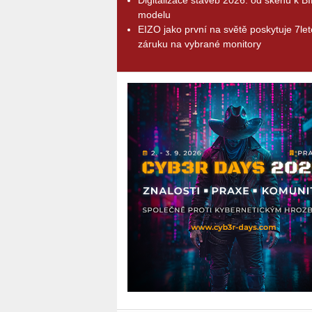
modelu
EIZO jako první na světě poskytuje 7le
záruku na vybrané monitory