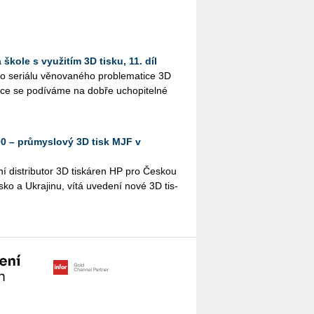
škole s využitím 3D tisku, 11. díl
 se­ri­á­lu vě­no­va­né­ho pro­ble­ma­ti­ce 3D
ýuce se po­dí­vá­me na dobře ucho­pi­tel­né
00 – průmyslový 3D tisk MJF v
í dis­tri­bu­tor 3D tis­ká­ren HP pro Čes­kou
l­sko a Ukra­ji­nu, vítá uve­de­ní nové 3D tis­