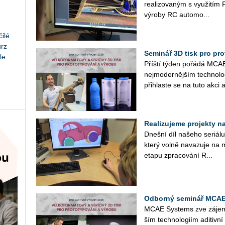
re­a­li­zo­va­ným s vy­u­ži
vý­ro­by RC au­to­mo­...
ilé
urz
Seminář 3D tisk pro prot
le
Příští týden po­řá­dá MCAE 
nej­mo­der­něj­ším tech­no­l
při­hlas­te se na tuto akci a
Realizujeme projekty na 
Dneš­ní díl na­še­ho se­ri­á­
který volně na­va­zu­je na m
etapu zpra­co­vá­ní R...
Odborný seminář MCAE 
MCAE Sys­tems zve zá­jem­c
ším tech­no­lo­giím adi­tiv­n