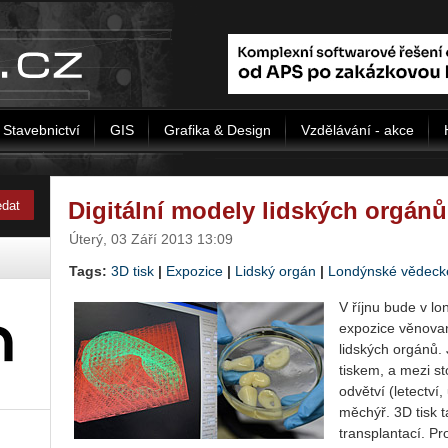
Stavebnictví
GIS
Grafika & Design
Vzdělávání - akce
Digitální modely lidských orgán
Úterý, 03 Září 2013 13:09
Tags:
3D tisk
|
Expozice
|
Lidský orgán
|
Londýnské vědec
V říjnu bude v 
expozice věnovan
lidských orgánů.
tiskem, a mezi s
odvětví (letectví
měchýř. 3D tisk t
transplantací. Pr