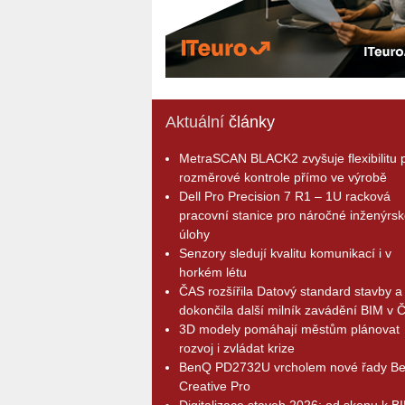
Aktuální
články
MetraSCAN BLACK2 zvyšuje flexibilitu p
rozměrové kontrole přímo ve výrobě
Dell Pro Precision 7 R1 – 1U racková
pracovní stanice pro náročné inženýrsk
úlohy
Senzory sledují kvalitu komunikací i v
horkém létu
ČAS rozšířila Datový standard stavby a
dokončila další milník zavádění BIM v 
3D modely pomáhají městům plánovat
rozvoj i zvládat krize
BenQ PD2732U vrcholem nové řady B
Creative Pro
Digitalizace staveb 2026: od skenu k B