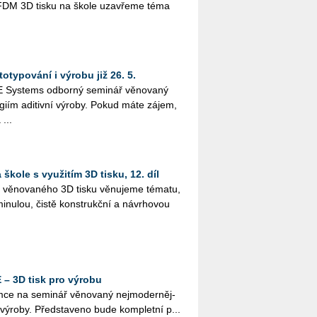
­tím FDM 3D tisku na škole uza­vře­me téma
otypování i výrobu již 26. 5.
Sys­tems od­bor­ný se­mi­nář vě­no­va­ný
o­giím adi­tiv­ní vý­ro­by. Pokud máte zájem,
 ...
škole s využitím 3D tisku, 12. díl
lu vě­no­va­né­ho 3D tisku vě­nu­je­me té­ma­tu,
i­nu­lou, čistě kon­strukč­ní a ná­vr­ho­vou
– 3D tisk pro výrobu
e na se­mi­nář vě­no­va­ný nej­mo­der­něj­
í vý­ro­by. Před­sta­ve­no bude kom­plet­ní p...