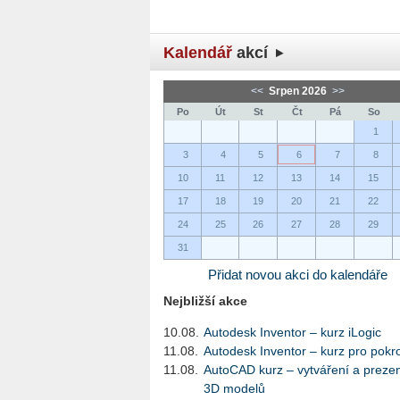
Kalendář
akcí
<<
Srpen 2026
>>
Po
Út
St
Čt
Pá
So
1
3
4
5
6
7
8
10
11
12
13
14
15
17
18
19
20
21
22
24
25
26
27
28
29
31
Přidat novou akci do kalendáře
Nejbližší akce
10.08.
Autodesk Inventor – kurz iLogic
11.08.
Autodesk Inventor – kurz pro pokro
11.08.
AutoCAD kurz – vytváření a preze
3D modelů