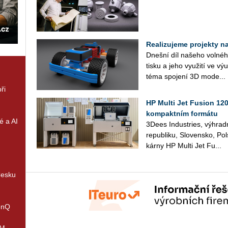
Realizujeme projekty na 
Dneš­ní díl na­še­ho vol­né­ho
tisku a jeho vy­u­ži­tí ve v
téma spo­je­ní 3D mo­de...
ři
HP Multi Jet Fusion 12
kompaktním formátu
é a AI
3Dees Indu­stries, vý­hrad­n
re­pub­li­ku, Slo­ven­sko, Po
kár­ny HP Multi Jet Fu...
Česku
enQ
IM