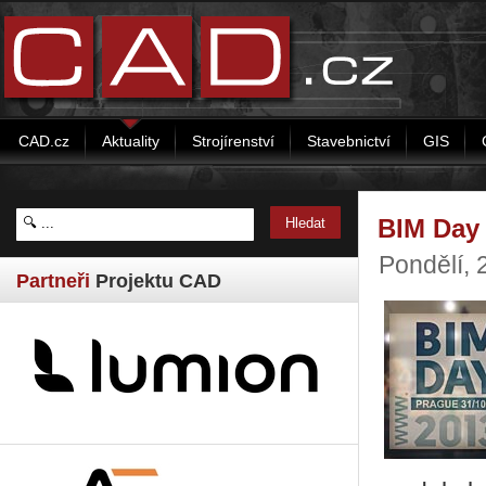
CAD.cz
Aktuality
Strojírenství
Stavebnictví
GIS
BIM Day 
Pondělí, 
Partneři
Projektu CAD