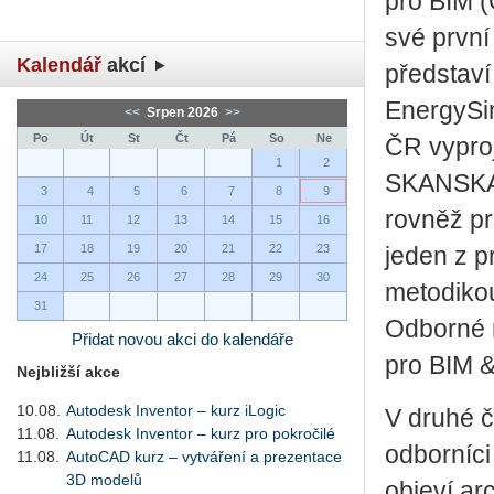
pro BIM (
své první
Kalendář
akcí
představí 
EnergySim
<<
Srpen 2026
>>
Po
Út
St
Čt
Pá
So
Ne
ČR vyproj
1
2
SKANSKA 
3
4
5
6
7
8
9
rovněž pr
10
11
12
13
14
15
16
17
18
19
20
21
22
23
jeden z p
24
25
26
27
28
29
30
metodikou
31
Odborné r
Přidat novou akci do kalendáře
pro BIM &
Nejbližší akce
10.08.
Autodesk Inventor – kurz iLogic
V druhé č
11.08.
Autodesk Inventor – kurz pro pokročilé
odborníci
11.08.
AutoCAD kurz – vytváření a prezentace
3D modelů
objeví ar