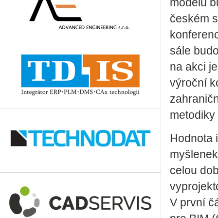
modelu bu
českém st
konferenc
sále budo
na akci j
výroční k
zahraničn
metodiky 
Hodnota i
myšlenek 
celou dob
vyprojekt
V první č