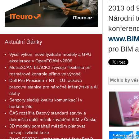
2013 od 9
Národní t
konferen
www.BIM
Aktuální
články
pro BIM 
Vyšší výkon, nové fyzikální modely a GPU
akcelerace v OpenFOAM v2606
MetraSCAN BLACK2 zvyšuje flexibilitu při
rozměrové kontrole přímo ve výrobě
Mohlo by vás 
Dell Pro Precision 7 R1 – 1U racková
pracovní stanice pro náročné inženýrské a AI
úlohy
Senzory sledují kvalitu komunikací i v
horkém létu
ČAS rozšířila Datový standard stavby a
dokončila další milník zavádění BIM v Česku
3D modely pomáhají městům plánovat
rozvoj i zvládat krize
BenQ PD2732U vrcholem nové řady BenQ