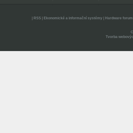
|
RSS
|
Ekonomické a informační systémy
|
Hardware forum
Tvorba webovýc