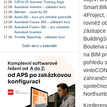
11.08.
CATIA V5 Summer Training Days
Smart BIM
12.08.
Autodesk Inventor – základní kurz
12.08.
Blender – úvod do 3D
4Project,
13.08.
AutoCAD – kurz pro středně pokročilé
13.08.
Autodesk Fusion 360 – základní kurz
rovněž ob
14.08.
Autodesk Fusion 360 – pro uživatele
zástupce
Autodesk Inventor
17.08.
Trimble SketchUp – základní kurz
Building
Další akce v kalendáři
Boutena z
na BIM pr
pohledu s
vintoCONA
zahraničn
společnos
Northumbr
Konferenc