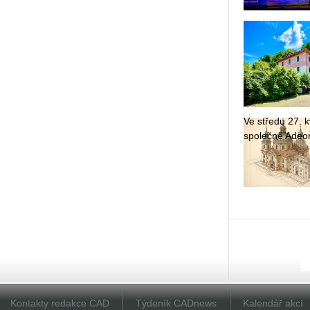
Ve stře­du 27. kv
spo­leč­ně Adeon
Kontakty redakce CAD
Týdeník CADnews
Kalendář akcí