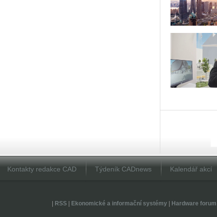
Kontakty redakce CAD
Týdeník CADnews
Kalendář akcí
|
RSS
|
Ekonomické a informační systémy
|
Hardware forum