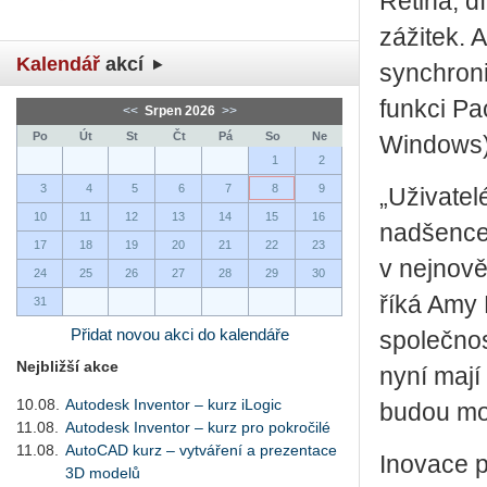
Retina, d
zážitek.
Kalendář
akcí
synchroni
funkci P
<<
Srpen 2026
>>
Po
Út
St
Čt
Pá
So
Ne
Windows),
1
2
3
4
5
6
7
8
9
„Uživatel
10
11
12
13
14
15
16
nadšence.
17
18
19
20
21
22
23
v nejnověj
24
25
26
27
28
29
30
říká Amy 
31
Přidat novou akci do kalendáře
společnos
Nejbližší akce
nyní mají 
10.08.
Autodesk Inventor – kurz iLogic
budou moc
11.08.
Autodesk Inventor – kurz pro pokročilé
11.08.
AutoCAD kurz – vytváření a prezentace
Inovace 
3D modelů