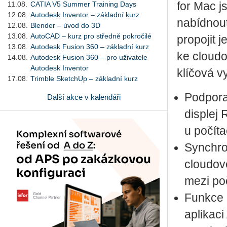
11.08.
CATIA V5 Summer Training Days
for Mac j
12.08.
Autodesk Inventor – základní kurz
nabídnout
12.08.
Blender – úvod do 3D
13.08.
AutoCAD – kurz pro středně pokročilé
propojit 
13.08.
Autodesk Fusion 360 – základní kurz
ke cloudo
14.08.
Autodesk Fusion 360 – pro uživatele
Autodesk Inventor
klíčová vy
17.08.
Trimble SketchUp – základní kurz
Podpora
Další akce v kalendáři
displej 
u počít
Synchro
cloudov
mezi po
Funkce 
aplikac