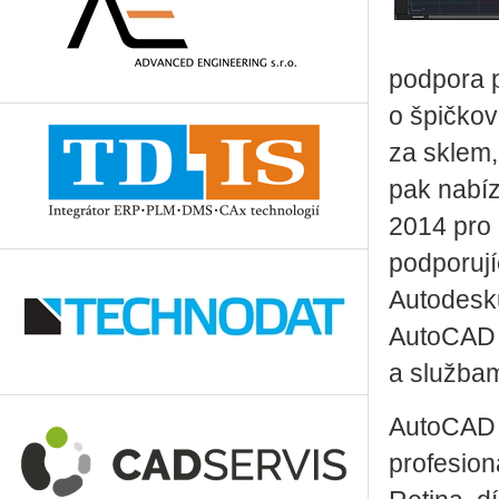
podpora p
o špičkov
za sklem,
pak nabíz
2014 pro 
podporují
Autodesku
AutoCAD p
a službam
AutoCAD 2
profesion