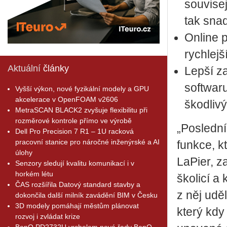
souvise
tak snad
Online 
rychlejš
Aktuální
články
Lepší z
softwar
Vyšší výkon, nové fyzikální modely a GPU
akcelerace v OpenFOAM v2606
škodlivý
MetraSCAN BLACK2 zvyšuje flexibilitu při
rozměrové kontrole přímo ve výrobě
„Poslední
Dell Pro Precision 7 R1 – 1U racková
pracovní stanice pro náročné inženýrské a AI
funkce, k
úlohy
LaPier, z
Senzory sledují kvalitu komunikací i v
horkém létu
školicí a
ČAS rozšířila Datový standard stavby a
z něj ud
dokončila další milník zavádění BIM v Česku
3D modely pomáhají městům plánovat
který kd
rozvoj i zvládat krize
BenQ PD2732U vrcholem nové řady BenQ