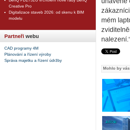
unavené o
Creative Pro
zákazníci
Digitalizace staveb 2026: od skenu k BIM
modelu
mém lapto
zviditelně
Partneři
webu
nalezení.
CAD programy 4M
Plánování a řízení výroby
Správa majetku a řízení údržby
Mohlo by vás 