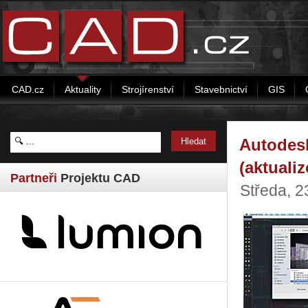
CAD.cz
Aktuality
Strojírenství
Stavebnictví
GIS
Autodes
(aktuali
Partneři
Projektu CAD
Středa, 2