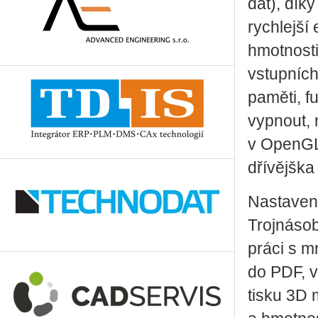
dat), dík
rychlejší
hmotnosti
vstupníc
paměti, f
vypnout, 
v OpenGL 
dřívějška 
Nastavení
Trojnásob
práci s mn
do PDF, v
tisku 3D