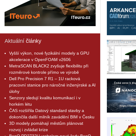
Aktuální
články
Vyšší výkon, nové fyzikální modely a GPU
akcelerace v OpenFOAM v2606
MetraSCAN BLACK2 zvyšuje flexibilitu při
rozměrové kontrole přímo ve výrobě
Dell Pro Precision 7 R1 – 1U racková
pracovní stanice pro náročné inženýrské a AI
úlohy
Senzory sledují kvalitu komunikací i v
horkém létu
ČAS rozšířila Datový standard stavby a
dokončila další milník zavádění BIM v Česku
3D modely pomáhají městům plánovat
rozvoj i zvládat krize
BenQ PD2732U vrcholem nové řady BenQ