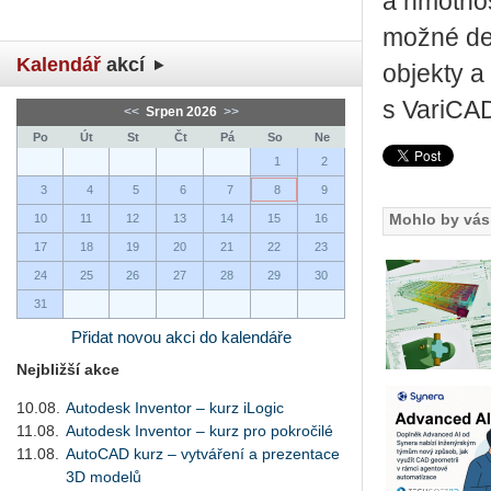
a hmotnost
možné de
Kalendář
akcí
objekty a
s VariCA
<<
Srpen 2026
>>
Po
Út
St
Čt
Pá
So
Ne
1
2
3
4
5
6
7
8
9
Mohlo by vás 
10
11
12
13
14
15
16
17
18
19
20
21
22
23
24
25
26
27
28
29
30
31
Přidat novou akci do kalendáře
Nejbližší akce
10.08.
Autodesk Inventor – kurz iLogic
11.08.
Autodesk Inventor – kurz pro pokročilé
11.08.
AutoCAD kurz – vytváření a prezentace
3D modelů