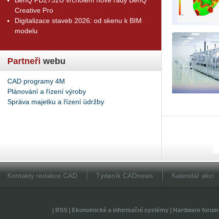
Creative Pro
Digitalizace staveb 2026: od skenu k BIM
modelu
Partneři
webu
CAD programy 4M
Plánování a řízení výroby
Správa majetku a řízení údržby
Kontakty redakce CAD
Týdeník CADnews
Kalendář akcí
|
RSS
|
Ekonomické a informační systémy
|
Hardware forum