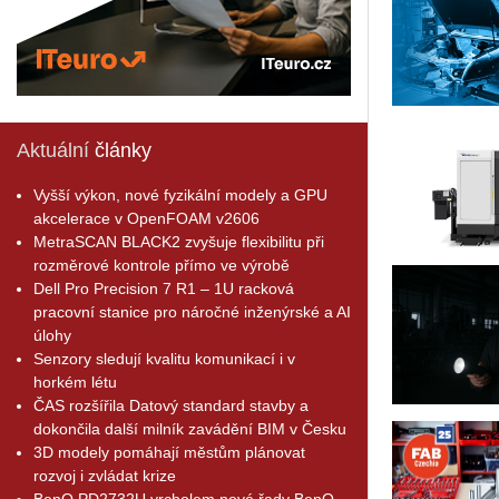
Aktuální
články
Vyšší výkon, nové fyzikální modely a GPU
akcelerace v OpenFOAM v2606
MetraSCAN BLACK2 zvyšuje flexibilitu při
rozměrové kontrole přímo ve výrobě
Dell Pro Precision 7 R1 – 1U racková
pracovní stanice pro náročné inženýrské a AI
úlohy
Senzory sledují kvalitu komunikací i v
horkém létu
ČAS rozšířila Datový standard stavby a
dokončila další milník zavádění BIM v Česku
3D modely pomáhají městům plánovat
rozvoj i zvládat krize
BenQ PD2732U vrcholem nové řady BenQ