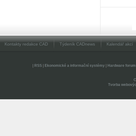
Kontakty redakce CAD
Týdeník CADnews
Kalendář akcí
|
RSS
|
Ekonomické a informační systémy
|
Hardware forum
Tvorba webovýc