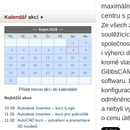
maximáln
centru s
Kalendář
akcí
Ze všech 
<<
Srpen 2026
>>
soutěžícíc
Po
Út
St
Čt
Pá
So
Ne
společnos
1
2
3
4
5
6
7
8
9
i výherci 
10
11
12
13
14
15
16
kromě vla
17
18
19
20
21
22
23
GibbsCAM 
24
25
26
27
28
29
30
softwaru.
31
Přidat novou akci do kalendáře
konfigurac
Nejbližší akce
odměněno 
a nebyli v
10.08.
Autodesk Inventor – kurz iLogic
11.08.
Autodesk Inventor – kurz pro pokročilé
o cenu út
11.08.
AutoCAD kurz – vytváření a prezentace
3D modelů