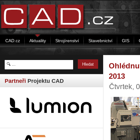
CAD.cz
Aktuality
Strojírenství
Stavebnictví
GIS
Ohlédnut
2013
Partneři
Projektu CAD
Čtvrtek, 