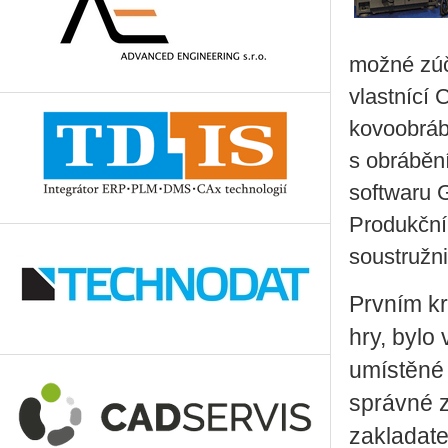
možné zúč
vlastnící 
kovoobráb
s obráběn
softwaru 
Produkční
soustružni
Prvním k
hry, bylo
umístěné 
správné z
zakladate