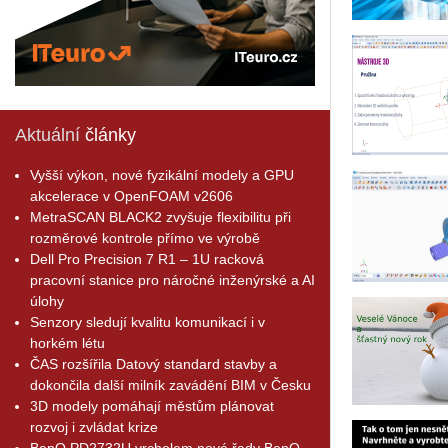
Aktuální
články
Vyšší výkon, nové fyzikální modely a GPU
akcelerace v OpenFOAM v2606
MetraSCAN BLACK2 zvyšuje flexibilitu při
rozměrové kontrole přímo ve výrobě
Dell Pro Precision 7 R1 – 1U racková
pracovní stanice pro náročné inženýrské a AI
úlohy
Senzory sledují kvalitu komunikací i v
horkém létu
ČAS rozšířila Datový standard stavby a
dokončila další milník zavádění BIM v Česku
3D modely pomáhají městům plánovat
rozvoj i zvládat krize
BenQ PD2732U vrcholem nové řady BenQ