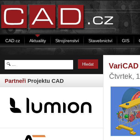
CAD.cz
Aktuality
Strojírenství
Stavebnictví
GIS
VariCAD 
Čtvrtek, 
Partneři
Projektu CAD