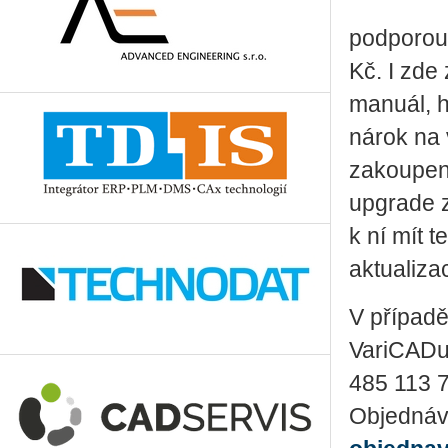
podporou
Kč. I zde
manuál, h
nárok na
zakoupení
upgrade z
k ní mít 
aktualiza
V případě
VariCADu 
485 113 
Objednáv