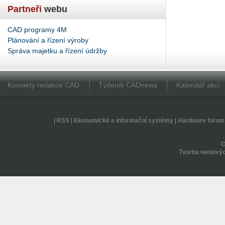
Partneři
webu
CAD programy 4M
Plánování a řízení výroby
Správa majetku a řízení údržby
Kontakty redakce CAD
Týdeník CADnews
Kalendář akcí
|
RSS
|
Ekonomické a informační systémy
|
Hardware forum
Tvorba webovýc