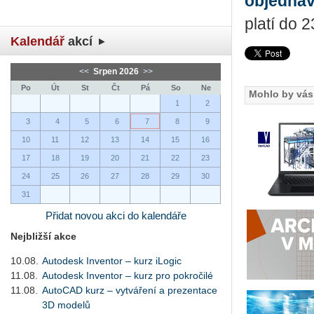
objedna
platí do 
Kalendář
akcí
<<
Srpen 2026
>>
Po
Út
St
Čt
Pá
So
Ne
Mohlo by vás 
1
2
3
4
5
6
7
8
9
10
11
12
13
14
15
16
17
18
19
20
21
22
23
24
25
26
27
28
29
30
31
Přidat novou akci do kalendáře
Nejbližší akce
10.08.
Autodesk Inventor – kurz iLogic
11.08.
Autodesk Inventor – kurz pro pokročilé
11.08.
AutoCAD kurz – vytváření a prezentace
3D modelů