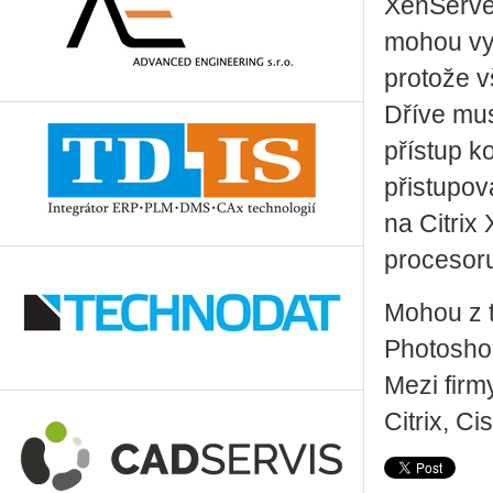
XenServer
mohou vyu
protože v
Dříve mus
přístup k
přistupov
na Citrix
procesor
Mohou z t
Photoshop
Mezi firm
Citrix, C