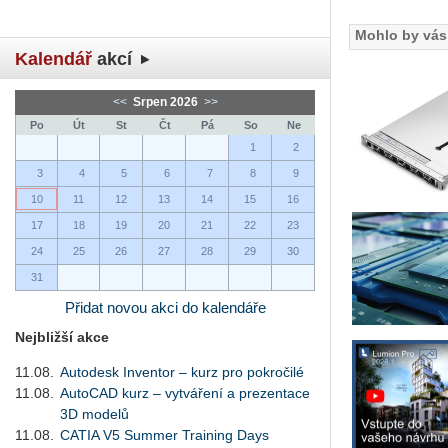
Mohlo by vás 
Kalendář
akcí
<<
Srpen 2026
>>
Po
Út
St
Čt
Pá
So
Ne
1
2
3
4
5
6
7
8
9
10
11
12
13
14
15
16
17
18
19
20
21
22
23
24
25
26
27
28
29
30
31
Přidat novou akci do kalendáře
Nejbližší akce
11.08.
Autodesk Inventor – kurz pro pokročilé
11.08.
AutoCAD kurz – vytváření a prezentace
3D modelů
11.08.
CATIA V5 Summer Training Days