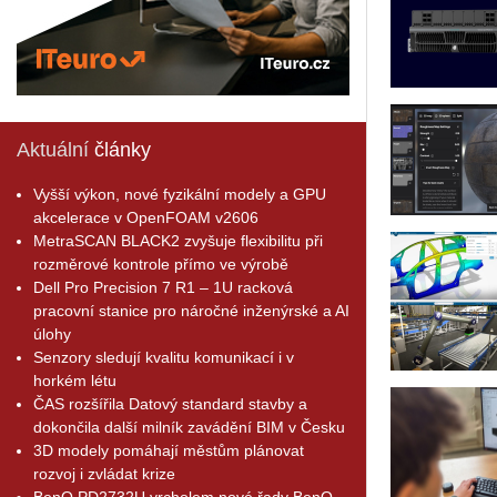
Aktuální
články
Vyšší výkon, nové fyzikální modely a GPU
akcelerace v OpenFOAM v2606
MetraSCAN BLACK2 zvyšuje flexibilitu při
rozměrové kontrole přímo ve výrobě
Dell Pro Precision 7 R1 – 1U racková
pracovní stanice pro náročné inženýrské a AI
úlohy
Senzory sledují kvalitu komunikací i v
horkém létu
ČAS rozšířila Datový standard stavby a
dokončila další milník zavádění BIM v Česku
3D modely pomáhají městům plánovat
rozvoj i zvládat krize
BenQ PD2732U vrcholem nové řady BenQ