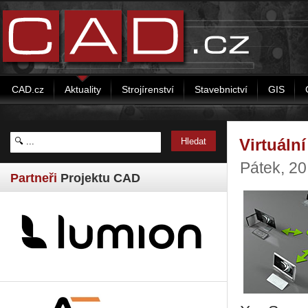
CAD.cz
Aktuality
Strojírenství
Stavebnictví
GIS
Virtuáln
Pátek, 20
Partneři
Projektu CAD