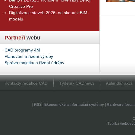
Creative Pro
Digitalizace staveb 2026: od skenu k BIM
modelu
Partneři
webu
CAD programy 4M
Plánování a řízení výroby
Správa majetku a řízení údržby
Kontakty redakce CAD
Týdeník CADnews
Kalendář akcí
|
RSS
|
Ekonomické a informační systémy
|
Hardware forum
Tvorba webovýc