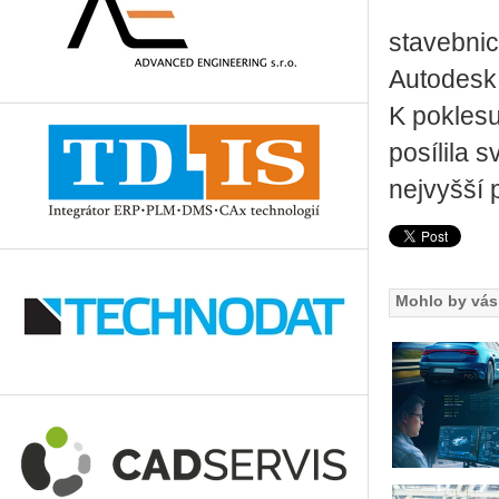
stavebni
Autodesk 
K poklesu
posílila 
nejvyšší 
Mohlo by vás 