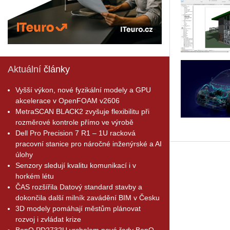
Aktuální
články
Vyšší výkon, nové fyzikální modely a GPU
akcelerace v OpenFOAM v2606
MetraSCAN BLACK2 zvyšuje flexibilitu při
rozměrové kontrole přímo ve výrobě
Dell Pro Precision 7 R1 – 1U racková
pracovní stanice pro náročné inženýrské a AI
úlohy
Senzory sledují kvalitu komunikací i v
horkém létu
ČAS rozšířila Datový standard stavby a
dokončila další milník zavádění BIM v Česku
3D modely pomáhají městům plánovat
rozvoj i zvládat krize
BenQ PD2732U vrcholem nové řady BenQ