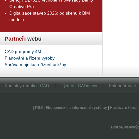
Creative Pro
Digitalizace staveb 2026: od skenu k BIM
modelu
Partneři
webu
CAD programy 4M
Plánování a řízení výroby
Správa majetku a řízení údržby
Kontakty redakce CAD
Týdeník CADnews
Kalendář akcí
|
RSS
|
Ekonomické a informační systémy
|
Hardware forum
Tvorba webovýc