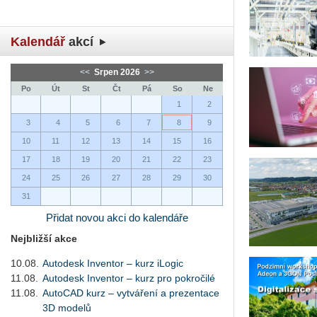
Kalendář
akcí
<<
Srpen 2026
>>
Po
Út
St
Čt
Pá
So
Ne
1
2
3
4
5
6
7
8
9
10
11
12
13
14
15
16
17
18
19
20
21
22
23
24
25
26
27
28
29
30
31
Přidat novou akci do kalendáře
Nejbližší akce
10.08.
Autodesk Inventor – kurz iLogic
11.08.
Autodesk Inventor – kurz pro pokročilé
11.08.
AutoCAD kurz – vytváření a prezentace
3D modelů