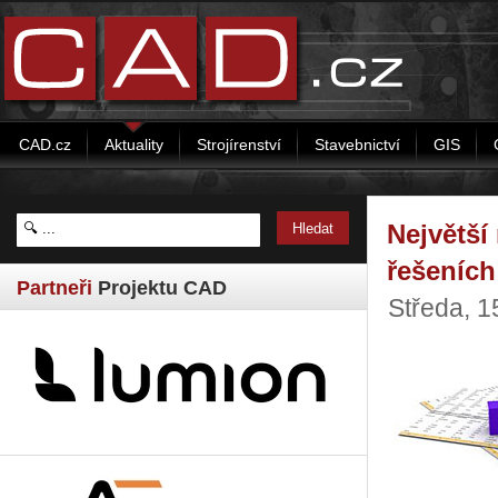
CAD.cz
Aktuality
Strojírenství
Stavebnictví
GIS
Největší
řešeních
Partneři
Projektu CAD
Středa, 