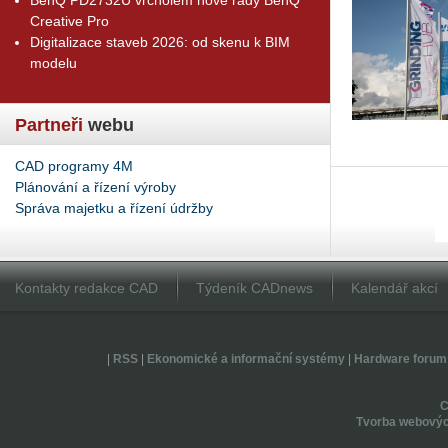
Creative Pro
Digitalizace staveb 2026: od skenu k BIM
modelu
Partneři
webu
CAD programy 4M
Plánování a řízení výroby
Správa majetku a řízení údržby
Kontakty redakce CAD
Týdeník CADnews
Kalendář akcí
|
RSS
|
Ekonomické a informační systémy
|
Hardware forum
Tvorba webovýc