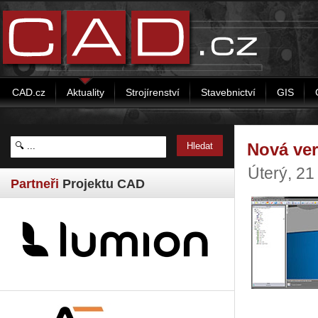
CAD.cz
Aktuality
Strojírenství
Stavebnictví
GIS
Nová ve
Úterý, 2
Partneři
Projektu CAD