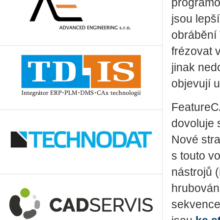
programov
jsou lepš
obrábění 
frézovat v
jinak ned
objevují 
FeatureCA
dovoluje 
Nové strat
s touto v
nástrojů 
hrubování
sekvence 