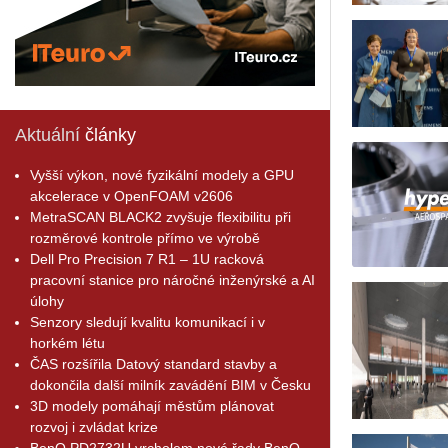
Aktuální
články
Vyšší výkon, nové fyzikální modely a GPU
akcelerace v OpenFOAM v2606
MetraSCAN BLACK2 zvyšuje flexibilitu při
rozměrové kontrole přímo ve výrobě
Dell Pro Precision 7 R1 – 1U racková
pracovní stanice pro náročné inženýrské a AI
úlohy
Senzory sledují kvalitu komunikací i v
horkém létu
ČAS rozšířila Datový standard stavby a
dokončila další milník zavádění BIM v Česku
3D modely pomáhají městům plánovat
rozvoj i zvládat krize
BenQ PD2732U vrcholem nové řady BenQ