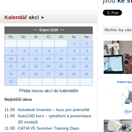
jsou
ke s
Kalendář
akcí
Mohlo by vás 
<<
Srpen 2026
>>
Po
Út
St
Čt
Pá
So
Ne
1
2
3
4
5
6
7
8
9
10
11
12
13
14
15
16
17
18
19
20
21
22
23
24
25
26
27
28
29
30
31
Přidat novou akci do kalendáře
Nejbližší akce
11.08.
Autodesk Inventor – kurz pro pokročilé
11.08.
AutoCAD kurz – vytváření a prezentace
3D modelů
11.08.
CATIA V5 Summer Training Days