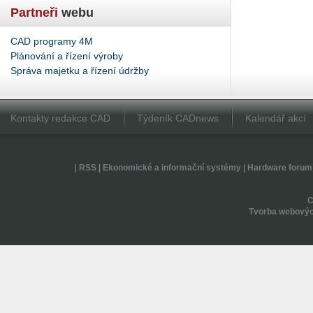
Partneři
webu
CAD programy 4M
Plánování a řízení výroby
Správa majetku a řízení údržby
Kontakty redakce CAD
Týdeník CADnews
Kalendář akcí
|
RSS
|
Ekonomické a informační systémy
|
Hardware forum
Tvorba webovýc