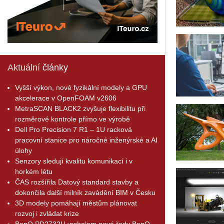
Aktuální
články
Vyšší výkon, nové fyzikální modely a GPU
akcelerace v OpenFOAM v2606
MetraSCAN BLACK2 zvyšuje flexibilitu při
rozměrové kontrole přímo ve výrobě
Dell Pro Precision 7 R1 – 1U racková
pracovní stanice pro náročné inženýrské a AI
úlohy
Senzory sledují kvalitu komunikací i v
horkém létu
ČAS rozšířila Datový standard stavby a
dokončila další milník zavádění BIM v Česku
3D modely pomáhají městům plánovat
rozvoj i zvládat krize
BenQ PD2732U vrcholem nové řady BenQ