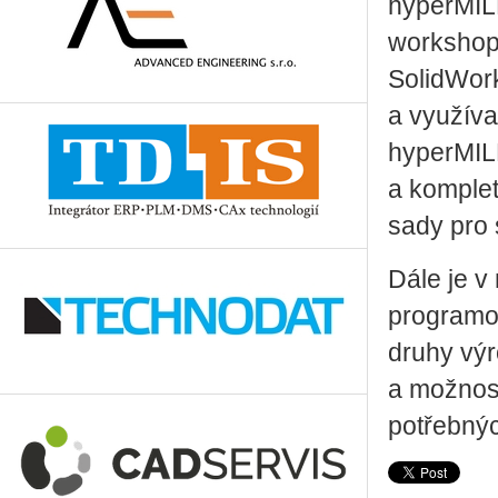
hyperMILL
workshop
SolidWork
a využíva
hyperMILL
a komplet
sady pro 
Dále je v
programo
druhy výr
a možnos
potřebnýc