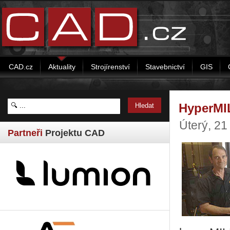
CAD.cz
Aktuality
Strojírenství
Stavebnictví
GIS
HyperMI
Úterý, 2
Partneři
Projektu CAD