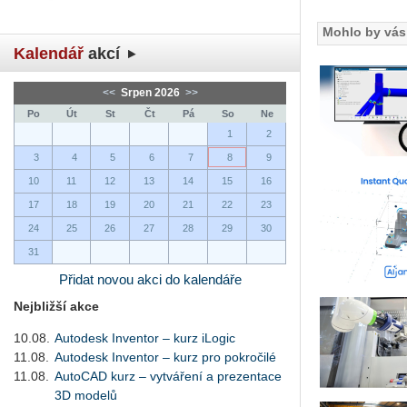
Mohlo by vás 
Kalendář
akcí
<<
Srpen 2026
>>
Po
Út
St
Čt
Pá
So
Ne
1
2
3
4
5
6
7
8
9
10
11
12
13
14
15
16
17
18
19
20
21
22
23
24
25
26
27
28
29
30
31
Přidat novou akci do kalendáře
Nejbližší akce
10.08.
Autodesk Inventor – kurz iLogic
11.08.
Autodesk Inventor – kurz pro pokročilé
11.08.
AutoCAD kurz – vytváření a prezentace
3D modelů