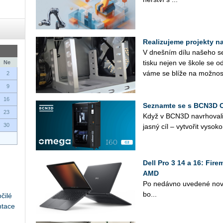
Realizujeme projekty na 
V dneš­ním dílu na­še­ho se­r
tisku nejen ve škole se od
Ne
vá­me se blíže na mož­nos­
2
9
16
Seznamte se s BCN3D 
23
Když v BCN3D na­vr­ho­va­l
30
jasný cíl – vy­tvo­řit vy­so­ko
Dell Pro 3 14 a 16: Fir
AMD
Po ne­dáv­no uve­de­né nové 
bo...
čilé
ntace