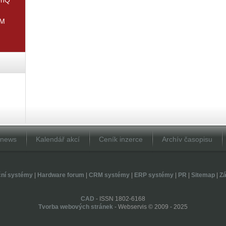
IM
Dnews
Kalendář akcí
Ceník inzerce
Archív časopisu
ční systémy
|
Hardware forum
|
CRM systémy
|
ERP systémy
|
PR
|
Sitemap
|
Zá
CAD
- ISSN 1802-6168
Tvorba webových stránek
- Webservis © 2009 - 2025