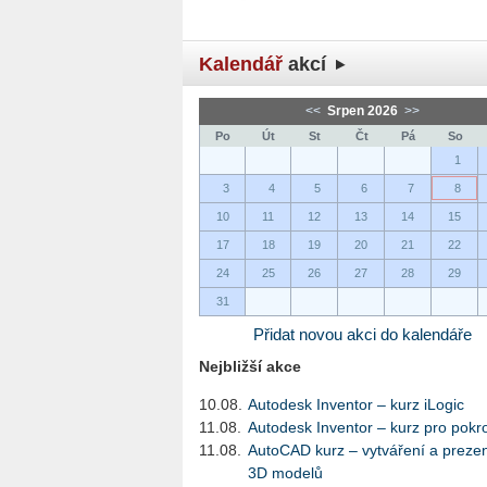
Kalendář
akcí
<<
Srpen 2026
>>
Po
Út
St
Čt
Pá
So
1
3
4
5
6
7
8
10
11
12
13
14
15
17
18
19
20
21
22
24
25
26
27
28
29
31
Přidat novou akci do kalendáře
Nejbližší akce
10.08.
Autodesk Inventor – kurz iLogic
11.08.
Autodesk Inventor – kurz pro pokro
11.08.
AutoCAD kurz – vytváření a preze
3D modelů