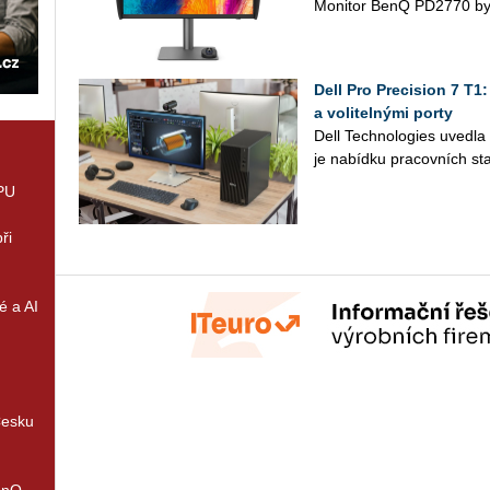
Mo­ni­tor BenQ PD2770 byl
Dell Pro Precision 7 T1
a volitelnými porty
Dell Tech­no­lo­gies uved­l
je na­bíd­ku pra­cov­ních sta
GPU
ři
é a AI
Česku
enQ