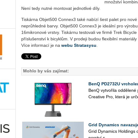
množství kombina
Není tedy nutné montovat jednotlivé díly.
Tiskárna Objet500 Connex3 také nabízí šest palet pro nové
neprůhledné barvy. Objet500 Connex3 je ideální pro výrobu
16mikronové vrstvy. Tiskárnu testovali ve firmě Trek Bicycl
příslušenství k bicyklům. V prodeji budou flexibilní materiály
Více informací je na
webu Stratasysu
.
Mohlo by vás zajímat:
BenQ PD2732U vrcholem
BenQ vy­tvo­ři­la od­dě­le­n
Cre­a­ti­ve Pro, která je ur­č
Grid Dynamics navazuj
Grid Dy­na­mics Hol­dings oz
ner­ství s ...