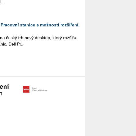
...
: Pracovní stanice s možností rozšíření
a na český trh nový desktop, který roz­ši­řu­
­nic. Dell Pr...