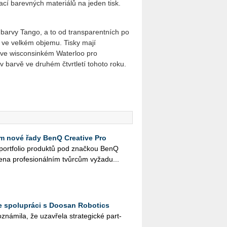
cí barevných materiálů na jeden tisk.
 barvy Tango, a to od transparentních po
 ve velkém objemu. Tisky mají
e ve wisconsinkém Waterloo pro
 v barvě ve druhém čtvrtletí tohoto roku.
 nové řady BenQ Creative Pro
é port­fo­lio pro­duk­tů pod znač­kou BenQ
e­na pro­fe­si­o­nál­ním tvůr­cům vy­ža­du...
e spolupráci s Doosan Robotics
ná­mi­la, že uza­vře­la stra­te­gic­ké part­