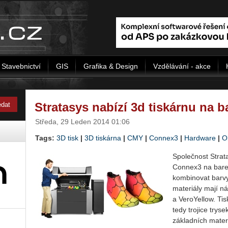
Stavebnictví
GIS
Grafika & Design
Vzdělávání - akce
Stratasys nabízí 3d tiskárnu na b
Středa, 29 Leden 2014 01:06
Tags:
3D tisk
|
3D tiskárna
|
CMY
|
Connex3
|
Hardware
|
O
Společnost Strat
Connex3 na barev
kombinovat barvy
materiály mají 
a VeroYellow. Tisk
tedy trojice trys
základních mater