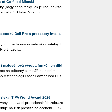
t of Golf“ od Mimaki
 vaky (bagy nebo tašky, jak je libo) na­vr­že­
­rev­né­ho 3D tisku. V rámci ...
ebooků Dell Pro s procesory Intel a
ký trh uved­la novou řadu šká­lo­va­tel­ných
 Pro 5. Lze j...
 i malosériová výroba funkčních dílů
ce na od­bor­ný se­mi­nář, na kte­rém
­ky v tech­no­lo­gii Laser Pow­der Bed Fus...
získal TIPA World Award 2026
­ný do­da­va­tel pro­fe­si­o­nál­ních zob­ra­zo­
orňuje na zisk pres­tiž­ní­ho oce­ně­ní TIPA.