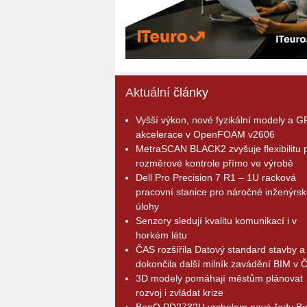
Aktuální
články
Vyšší výkon, nové fyzikální modely a 
akcelerace v OpenFOAM v2606
MetraSCAN BLACK2 zvyšuje flexibilitu p
rozměrové kontrole přímo ve výrobě
Dell Pro Precision 7 R1 – 1U racková
pracovní stanice pro náročné inženýrsk
úlohy
Senzory sledují kvalitu komunikací i v
horkém létu
ČAS rozšířila Datový standard stavby a
dokončila další milník zavádění BIM v 
3D modely pomáhají městům plánovat
rozvoj i zvládat krize
BenQ PD2732U vrcholem nové řady B