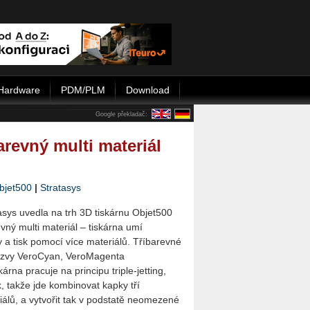
Hardware
PDM/PLM
Download
Google překladač:
arevný multi materiál
bjet500
|
Stratasys
asys uvedla na trh 3D tiskárnu Objet500
ný multi materiál – tiskárna umí
 a tisk pomocí více materiálů. Tříbarevné
názvy VeroCyan, VeroMagenta
árna pracuje na principu triple-jetting,
ek, takže jde kombinovat kapky tří
iálů, a vytvořit tak v podstatě neomezené