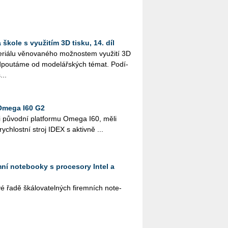
škole s využitím 3D tisku, 14. díl
i­á­lu vě­no­va­né­ho mož­nos­tem vy­u­ži­tí 3D
­pou­tá­me od mo­de­lář­ských témat. Po­dí­
...
Omega I60 G2
i pů­vod­ní plat­for­mu Omega I60, měli
­rych­lost­ní stroj IDEX s ak­tiv­ně ...
emní notebooky s procesory Intel a
řadě šká­lo­va­tel­ných fi­rem­ních no­te­