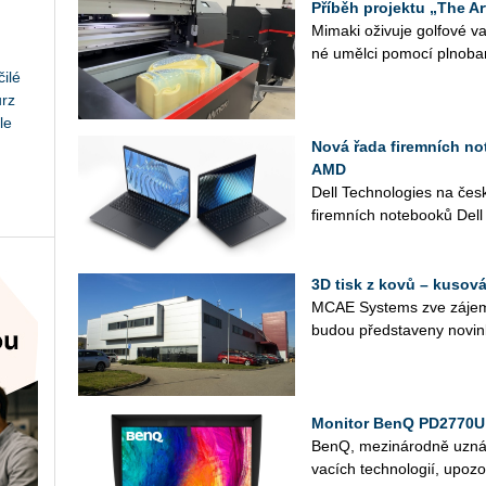
Příběh projektu „The Ar
Mi­ma­ki oži­vu­je gol­fo­vé
né uměl­ci po­mo­cí pl­no­ba
ilé
urz
le
Nová řada firemních not
AMD
Dell Tech­no­lo­gies na čes
fi­rem­ních no­te­boo­ků Dell
3D tisk z kovů – kusová
MCAE Sys­tems zve zá­jem­
budou před­sta­ve­ny no­vin
Monitor BenQ PD2770U 
BenQ, me­zi­ná­rod­ně uzná­va
va­cích tech­no­lo­gií, upo­z