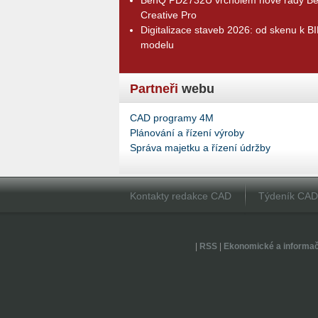
Creative Pro
Digitalizace staveb 2026: od skenu k B
modelu
Partneři
webu
CAD programy 4M
Plánování a řízení výroby
Správa majetku a řízení údržby
Kontakty redakce CAD
Týdeník CA
|
RSS
|
Ekonomické a informa