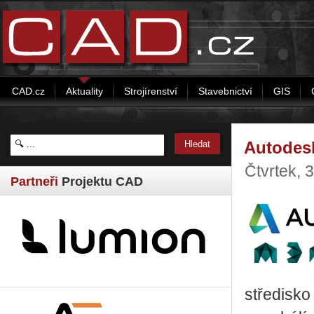
CAD.cz
Aktuality
Strojírenství
Stavebnictví
GIS
Autodesk
Čtvrtek, 
Partneři
Projektu CAD
středisko