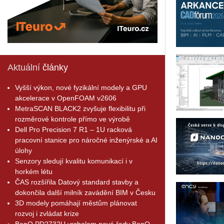
Aktuální
články
Vyšší výkon, nové fyzikální modely a GPU
akcelerace v OpenFOAM v2606
MetraSCAN BLACK2 zvyšuje flexibilitu při
rozměrové kontrole přímo ve výrobě
Dell Pro Precision 7 R1 – 1U racková
pracovní stanice pro náročné inženýrské a AI
úlohy
Senzory sledují kvalitu komunikací i v
horkém létu
ČAS rozšířila Datový standard stavby a
dokončila další milník zavádění BIM v Česku
3D modely pomáhají městům plánovat
rozvoj i zvládat krize
BenQ PD2732U vrcholem nové řady BenQ