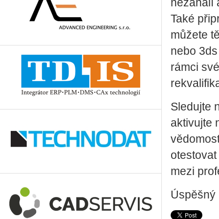
nezahálí 
Také přip
můžete tě
nebo 3ds 
rámci své
rekvalifi
Sledujte 
aktivujte
vědomost
otestovat
mezi prof
Úspěšný 