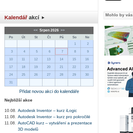
Mohlo by vás 
Kalendář
akcí
<<
Srpen 2026
>>
Po
Út
St
Čt
Pá
So
Ne
1
2
3
4
5
6
7
8
9
10
11
12
13
14
15
16
17
18
19
20
21
22
23
24
25
26
27
28
29
30
31
Přidat novou akci do kalendáře
Nejbližší akce
10.08.
Autodesk Inventor – kurz iLogic
11.08.
Autodesk Inventor – kurz pro pokročilé
11.08.
AutoCAD kurz – vytváření a prezentace
3D modelů