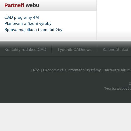
Partneři
webu
CAD programy 4M
Plánování a řízení výroby
Správa majetku a řízení údržby
Kontakty redakce CAD
Týdeník CADnews
Kalendář akcí
|
RSS
|
Ekonomické a informační systémy
|
Hardware forum
Tvorba webovýc