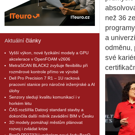
absolvová
než 36 ze
programy
a univerz
Aktuální
články
odměnu, p
Vyšší výkon, nové fyzikální modely a GPU
své karié
akcelerace v OpenFOAM v2606
MetraSCAN BLACK2 zvyšuje flexibilitu při
certifika
rozměrové kontrole přímo ve výrobě
Dell Pro Precision 7 R1 – 1U racková
pracovní stanice pro náročné inženýrské a AI
úlohy
Senzory sledují kvalitu komunikací i v
horkém létu
ČAS rozšířila Datový standard stavby a
dokončila další milník zavádění BIM v Česku
3D modely pomáhají městům plánovat
rozvoj i zvládat krize
BenQ PD2732U vrcholem nové řady BenQ