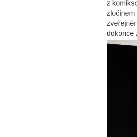
z komikso
zločinem 
zveřejněn
dokonce z