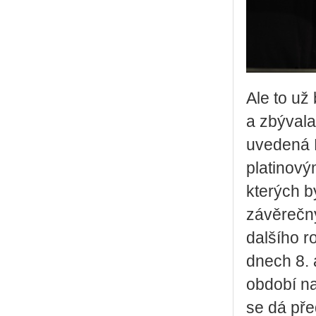
Ale to už
a zbývala
uvedená B
platinový
kterých b
závěrečn
dalšího r
dnech 8. 
období na
se dá pře