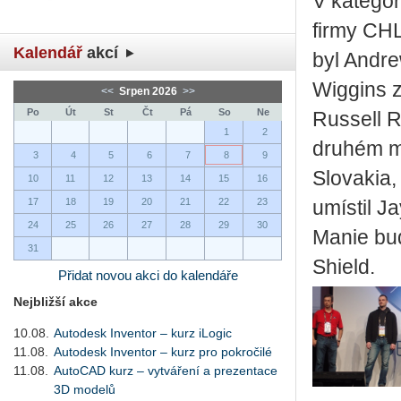
V kategor
firmy CH
Kalendář
akcí
byl Andre
Wiggins z
<<
Srpen 2026
>>
Po
Út
St
Čt
Pá
So
Ne
Russell R
1
2
druhém mí
3
4
5
6
7
8
9
Slovakia, 
10
11
12
13
14
15
16
17
18
19
20
21
22
23
umístil J
24
25
26
27
28
29
30
Manie bud
31
Shield.
Přidat novou akci do kalendáře
Nejbližší akce
10.08.
Autodesk Inventor – kurz iLogic
11.08.
Autodesk Inventor – kurz pro pokročilé
11.08.
AutoCAD kurz – vytváření a prezentace
3D modelů