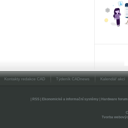
Kontakty redakce CAD
Týdeník CADnews
Kalendář akcí
|
RSS
|
Ekonomické a informační systémy
|
Hardware forum
Tvorba webovýc