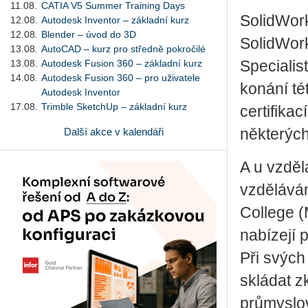
11.08.
CATIA V5 Summer Training Days
SolidWork
12.08.
Autodesk Inventor – základní kurz
12.08.
Blender – úvod do 3D
SolidWork
13.08.
AutoCAD – kurz pro středně pokročilé
13.08.
Autodesk Fusion 360 – základní kurz
Speciali
14.08.
Autodesk Fusion 360 – pro uživatele
konání té
Autodesk Inventor
17.08.
Trimble SketchUp – základní kurz
certifika
Další akce v kalendáři
některých
A u vzděl
vzděláván
College (
nabízejí
Při svých
skládat 
průmyslov