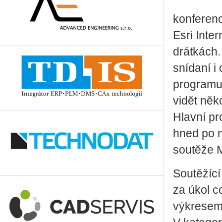
konferenc
Esri Inte
drátkách
snídaní i
programu 
vidět něk
Hlavní pr
hned po 
soutěže 
Soutěžící
za úkol c
výkresem 