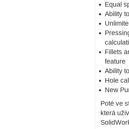
Equal sp
Ability 
Unlimit
Pressin
calculat
Fillets
feature
Ability 
Hole cal
New Pu
Poté ve s
která uži
SolidWork