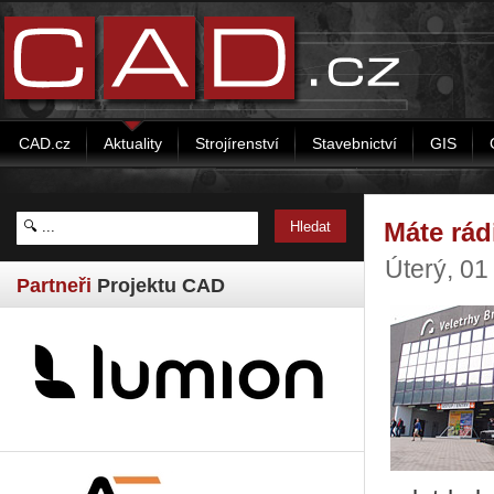
CAD.cz
Aktuality
Strojírenství
Stavebnictví
GIS
Máte rád
Úterý, 0
Partneři
Projektu CAD