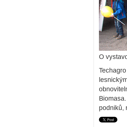
O vystavo
Techagro 
lesnickým
obnovitel
Biomasa. 
podniků, 