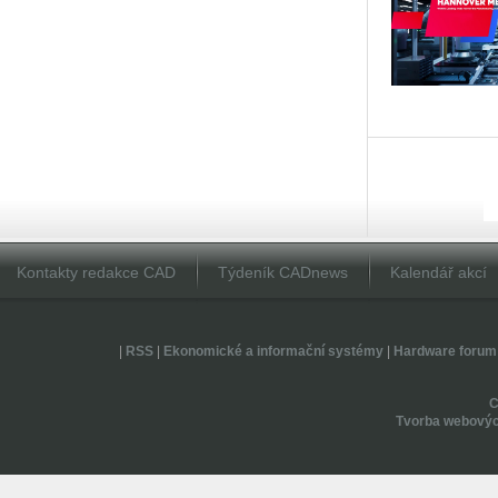
Kontakty redakce CAD
Týdeník CADnews
Kalendář akcí
|
RSS
|
Ekonomické a informační systémy
|
Hardware forum
Tvorba webovýc