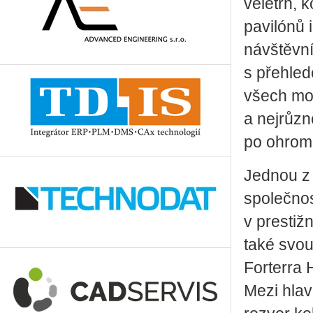
veletrh, 
pavilónů 
návštěvní
s přehled
všech mo
a nejrůzn
po ohrom
Jednou z 
společnos
v prestiž
také svo
Forterra 
Mezi hlav