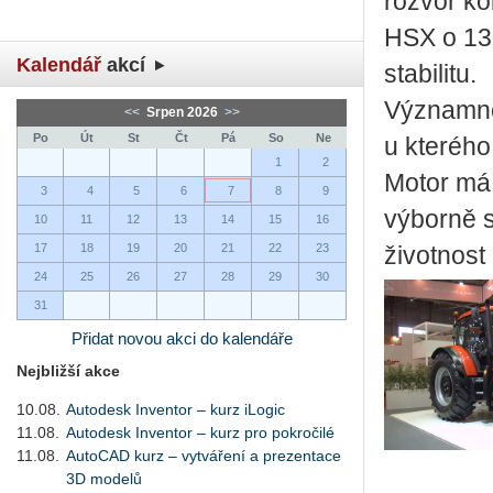
rozvor ko
HSX o 130
Kalendář
akcí
stabilitu.
Významno
<<
Srpen 2026
>>
Po
Út
St
Čt
Pá
So
Ne
u kterého
1
2
Motor má
3
4
5
6
7
8
9
výborně s
10
11
12
13
14
15
16
17
18
19
20
21
22
23
životnost
24
25
26
27
28
29
30
31
Přidat novou akci do kalendáře
Nejbližší akce
10.08.
Autodesk Inventor – kurz iLogic
11.08.
Autodesk Inventor – kurz pro pokročilé
11.08.
AutoCAD kurz – vytváření a prezentace
3D modelů