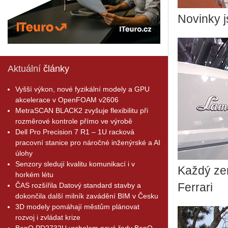
Novinky j
Aktuální
články
Vyšší výkon, nové fyzikální modely a GPU
akcelerace v OpenFOAM v2606
MetraSCAN BLACK2 zvyšuje flexibilitu při
rozměrové kontrole přímo ve výrobě
Dell Pro Precision 7 R1 – 1U racková
pracovní stanice pro náročné inženýrské a AI
úlohy
Senzory sledují kvalitu komunikací i v
Každý ze
horkém létu
ČAS rozšířila Datový standard stavby a
Ferrari
dokončila další milník zavádění BIM v Česku
3D modely pomáhají městům plánovat
rozvoj i zvládat krize
BenQ PD2732U vrcholem nové řady BenQ