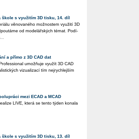
škole s využitím 3D tisku, 14. díl
i­á­lu vě­no­va­né­ho mož­nos­tem vy­u­ži­tí 3D
­pou­tá­me od mo­de­lář­ských témat. Po­dí­
...
ání a přímo z 3D CAD dat
Pro­fes­si­o­nal umož­ňuje vy­u­žít 3D CAD
lis­tic­kých vi­zu­a­li­za­cí tím nej­rych­lej­ším
spolupráci mezi ECAD a MCAD
­a­li­ze LIVE, která se tento týden ko­na­la
škole s využitím 3D tisku, 13. díl