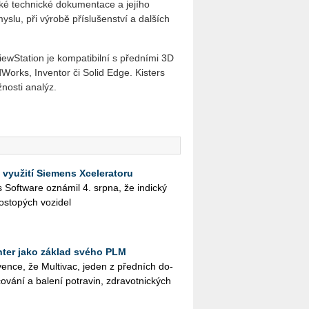
aké technické dokumentace a jejího
slu, při výrobě příslušenství a dalších
ewStation je kompatibilní s předními 3D
Works, Inventor či Solid Edge. Kisters
nosti analýz.
 využití Siemens Xceleratoru
ies Soft­ware ozná­mil 4. srpna, že in­dic­ký
os­to­pých vo­zi­del
ter jako základ svého PLM
en­ce, že Mul­ti­vac, jeden z před­ních do­
o­vá­ní a ba­le­ní po­tra­vin, zdra­vot­nic­kých