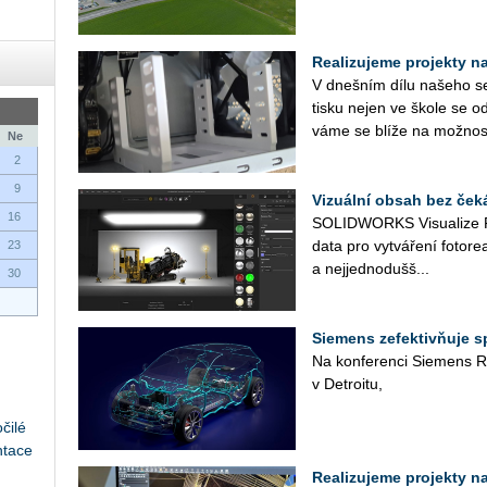
Realizujeme projekty na 
V dneš­ním dílu na­še­ho se­r
tisku nejen ve škole se od
vá­me se blíže na mož­nos­
Ne
2
9
Vizuální obsah bez ček
16
SO­LID­WORKS Vi­su­a­li­ze 
data pro vy­tvá­ře­ní fo­to­re­a­
23
a nej­jed­no­duš­š...
30
Siemens zefektivňuje 
Na kon­fe­ren­ci Sie­mens Re
v De­t­ro­i­tu,
čilé
ntace
Realizujeme projekty na 