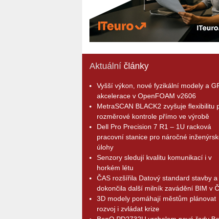
Aktuální
články
Vyšší výkon, nové fyzikální modely a 
akcelerace v OpenFOAM v2606
MetraSCAN BLACK2 zvyšuje flexibilitu p
rozměrové kontrole přímo ve výrobě
Dell Pro Precision 7 R1 – 1U racková
pracovní stanice pro náročné inženýrsk
úlohy
Senzory sledují kvalitu komunikací i v
horkém létu
ČAS rozšířila Datový standard stavby a
dokončila další milník zavádění BIM v 
3D modely pomáhají městům plánovat
rozvoj i zvládat krize
BenQ PD2732U vrcholem nové řady B