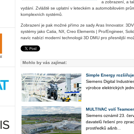
a zobrazení, a t
vydání. Zvláště se uplatní v leteckém a automobilovém průmy
komplexních systémů.
Zobrazení je pak možné přímo ze sady Aras Innovator. 3DVi
systémy jako Catia, NX, Creo Elements | Pro/Engineer, Solid
navíc nabízí moderní technologii 3D DMU pro přesnější mož
Mohlo by vás zajímat:
Simple Energy rozšiřuje
Sie­mens Di­gi­tal In­du­st­r
vý­rob­ce elek­tric­kých jed­n
MULTIVAC volí Teamcen
Sie­mens ozná­mil 23. čer­v
da­va­te­lů ře­še­ní pro zpra­c
pro­střed­ků a&nb...