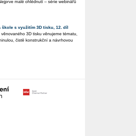
 Nej­pr­ve malé ohléd­nu­tí – série webi­ná­řů
škole s využitím 3D tisku, 12. díl
lu vě­no­va­né­ho 3D tisku vě­nu­je­me té­ma­tu,
i­nu­lou, čistě kon­strukč­ní a ná­vr­ho­vou