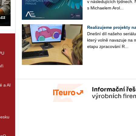
v ná­sle­du­jí­cích týd­nech.
s Mi­cha­e­lem Arol...
Realizujeme projekty na 
Dneš­ní díl na­še­ho se­ri­á­
který volně na­va­zu­je na m
etapu zpra­co­vá­ní R...
GPU
ři
é a AI
Česku
enQ