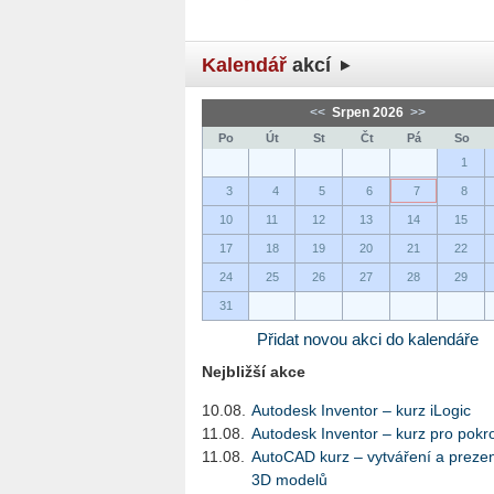
Kalendář
akcí
<<
Srpen 2026
>>
Po
Út
St
Čt
Pá
So
1
3
4
5
6
7
8
10
11
12
13
14
15
17
18
19
20
21
22
24
25
26
27
28
29
31
Přidat novou akci do kalendáře
Nejbližší akce
10.08.
Autodesk Inventor – kurz iLogic
11.08.
Autodesk Inventor – kurz pro pokro
11.08.
AutoCAD kurz – vytváření a preze
3D modelů