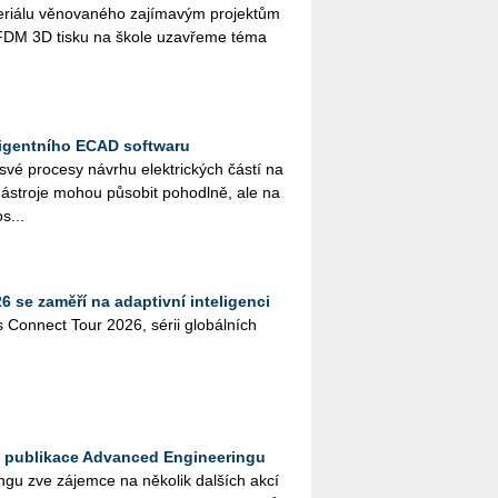
i­á­lu vě­no­va­né­ho za­jí­ma­vým pro­jek­tům
­tím FDM 3D tisku na škole uza­vře­me téma
ligentního ECAD softwaru
 své pro­ce­sy ná­vr­hu elek­tric­kých částí na
­stro­je mohou pů­so­bit po­ho­dl­ně, ale na
s...
 se zaměří na adaptivní inteligenci
 Con­nect Tour 2026, sérii glo­bál­ních
a publikace Advanced Engineeringu
­gu zve zá­jem­ce na ně­ko­lik dal­ších akcí