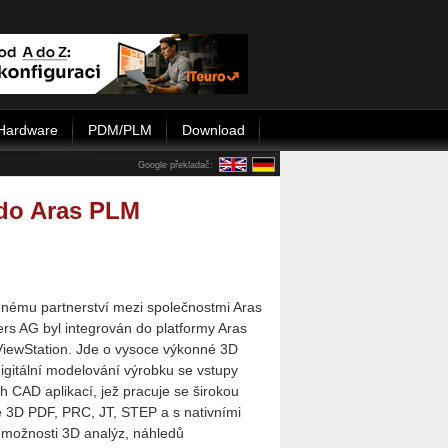
Hardware
PDM/PLM
Download
Google překladač:
 do Aras PLM
nému partnerství mezi společnostmi Aras
rs AG byl integrován do platformy Aras
iewStation. Jde o vysoce výkonné 3D
igitální modelování výrobku se vstupy
h CAD aplikací, jež pracuje se širokou
ě 3D PDF, PRC, JT, STEP a s nativními
 možnosti 3D analýz, náhledů