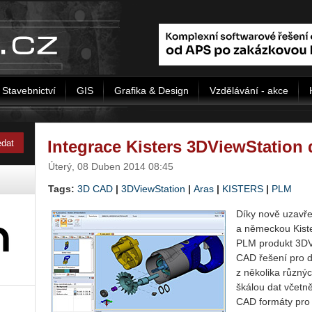
Stavebnictví
GIS
Grafika & Design
Vzdělávání - akce
Integrace Kisters 3DViewStation
Úterý, 08 Duben 2014 08:45
Tags:
3D CAD
|
3DViewStation
|
Aras
|
KISTERS
|
PLM
Díky nově uzavře
a německou Kiste
PLM produkt 3DV
CAD řešení pro d
z několika různýc
škálou dat včetn
CAD formáty pro