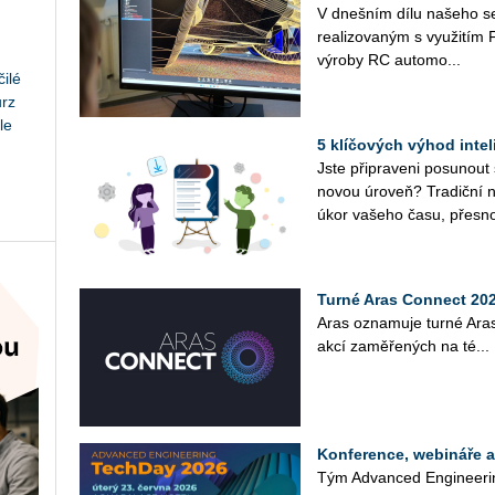
V dneš­ním dílu na­še­ho se­r
re­a­li­zo­va­ným s vy­u­ži
vý­ro­by RC au­to­mo­...
ilé
urz
le
5 klíčových výhod inte
Jste při­pra­ve­ni po­su­nout
novou úroveň? Tra­dič­ní ná
úkor va­še­ho času, přes­no
Turné Aras Connect 2026
Aras ozna­mu­je turné Aras
akcí za­mě­ře­ných na té...
Konference, webináře 
Tým Advan­ced En­gi­nee­rin