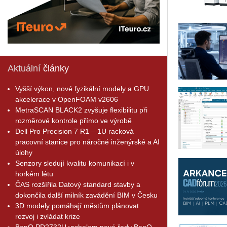
Aktuální
články
Vyšší výkon, nové fyzikální modely a GPU
akcelerace v OpenFOAM v2606
MetraSCAN BLACK2 zvyšuje flexibilitu při
rozměrové kontrole přímo ve výrobě
Dell Pro Precision 7 R1 – 1U racková
pracovní stanice pro náročné inženýrské a AI
úlohy
Senzory sledují kvalitu komunikací i v
horkém létu
ČAS rozšířila Datový standard stavby a
dokončila další milník zavádění BIM v Česku
3D modely pomáhají městům plánovat
rozvoj i zvládat krize
BenQ PD2732U vrcholem nové řady BenQ