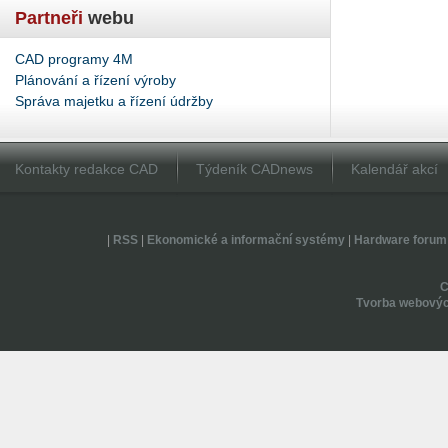
Partneři
webu
CAD programy 4M
Plánování a řízení výroby
Správa majetku a řízení údržby
Kontakty redakce CAD
Týdeník CADnews
Kalendář akcí
|
RSS
|
Ekonomické a informační systémy
|
Hardware forum
Tvorba webovýc