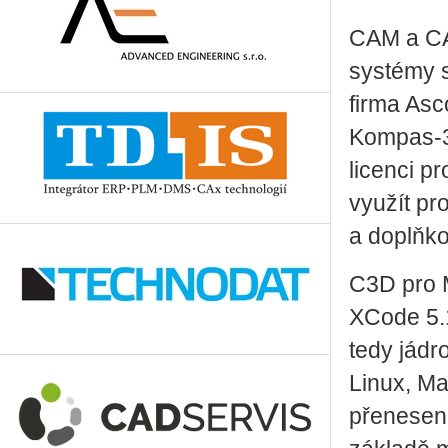
CAM a CAE
systémy 
firma Asc
Kompas-3D
licenci p
využít pr
a doplňko
C3D pro 
XCode 5.1
tedy jádr
Linux, Ma
přeneseno