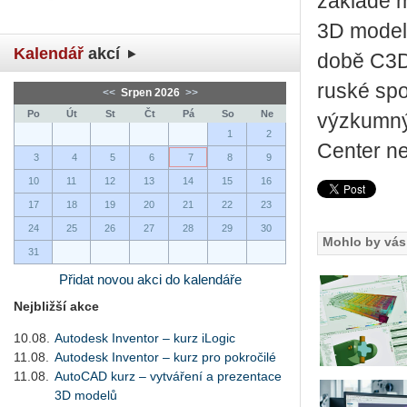
základě 
3D modelů
Kalendář
akcí
době C3D 
ruské spo
<<
Srpen 2026
>>
Po
Út
St
Čt
Pá
So
Ne
výzkumný 
1
2
Center ne
3
4
5
6
7
8
9
10
11
12
13
14
15
16
17
18
19
20
21
22
23
24
25
26
27
28
29
30
Mohlo by vás 
31
Přidat novou akci do kalendáře
Nejbližší akce
10.08.
Autodesk Inventor – kurz iLogic
11.08.
Autodesk Inventor – kurz pro pokročilé
11.08.
AutoCAD kurz – vytváření a prezentace
3D modelů