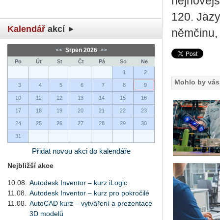
nejnovějš
120. Jazy
Kalendář
akcí
němčinu, 
<<
Srpen 2026
>>
Po
Út
St
Čt
Pá
So
Ne
1
2
Mohlo by vás 
3
4
5
6
7
8
9
10
11
12
13
14
15
16
17
18
19
20
21
22
23
24
25
26
27
28
29
30
31
Přidat novou akci do kalendáře
Nejbližší akce
10.08.
Autodesk Inventor – kurz iLogic
11.08.
Autodesk Inventor – kurz pro pokročilé
11.08.
AutoCAD kurz – vytváření a prezentace
3D modelů