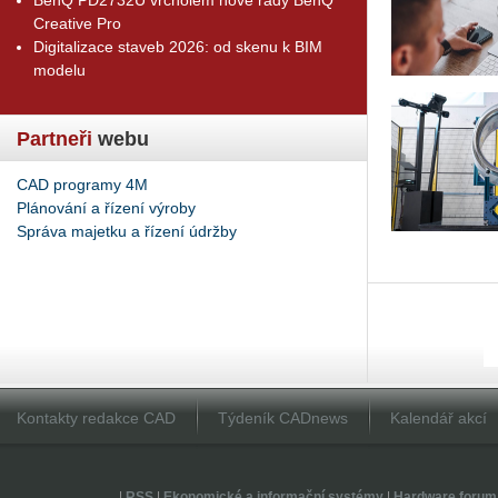
Creative Pro
Digitalizace staveb 2026: od skenu k BIM
modelu
Partneři
webu
CAD programy 4M
Plánování a řízení výroby
Správa majetku a řízení údržby
Kontakty redakce CAD
Týdeník CADnews
Kalendář akcí
|
RSS
|
Ekonomické a informační systémy
|
Hardware forum