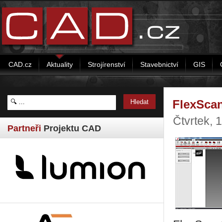
CAD.cz
Aktuality
Strojírenství
Stavebnictví
GIS
FlexScan
Čtvrtek,
Partneři
Projektu CAD