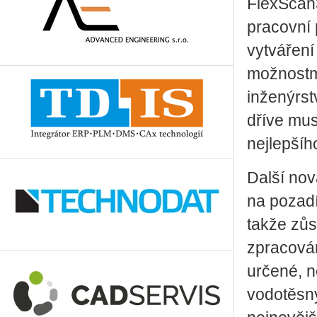
FlexScan3
pracovní 
vytváření
možnostmi
inženýrst
dříve mus
nejlepšíh
Další nov
na pozadí
takže zůs
zpracován
určené, n
vodotěsný