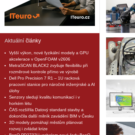
Aktuální
články
Vyšší výkon, nové fyzikální modely a GPU
akcelerace v OpenFOAM v2606
MetraSCAN BLACK2 zvyšuje flexibilitu při
rozměrové kontrole přímo ve výrobě
Dell Pro Precision 7 R1 – 1U racková
pracovní stanice pro náročné inženýrské a AI
úlohy
Senzory sledují kvalitu komunikací i v
horkém létu
ČAS rozšířila Datový standard stavby a
dokončila další milník zavádění BIM v Česku
3D modely pomáhají městům plánovat
rozvoj i zvládat krize
BenQ PD2732U vrcholem nové řady BenQ