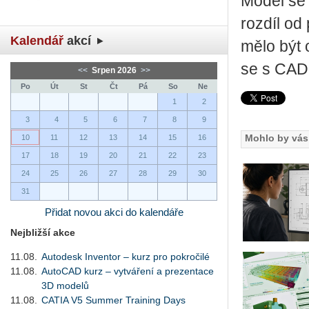
Model se 
rozdíl od
Kalendář
akcí
mělo být 
se s CADe
<<
Srpen 2026
>>
Po
Út
St
Čt
Pá
So
Ne
1
2
3
4
5
6
7
8
9
Mohlo by vás 
10
11
12
13
14
15
16
17
18
19
20
21
22
23
24
25
26
27
28
29
30
31
Přidat novou akci do kalendáře
Nejbližší akce
11.08.
Autodesk Inventor – kurz pro pokročilé
11.08.
AutoCAD kurz – vytváření a prezentace
3D modelů
11.08.
CATIA V5 Summer Training Days