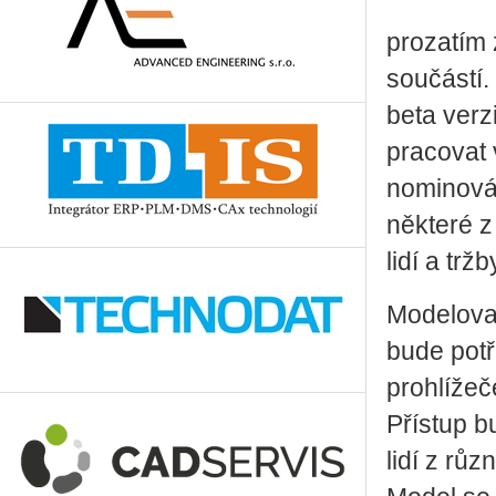
prozatím
součástí.
beta ver
pracovat 
nominová
některé 
lidí a trž
Modelovac
bude potř
prohlížeč
Přístup b
lidí z rů