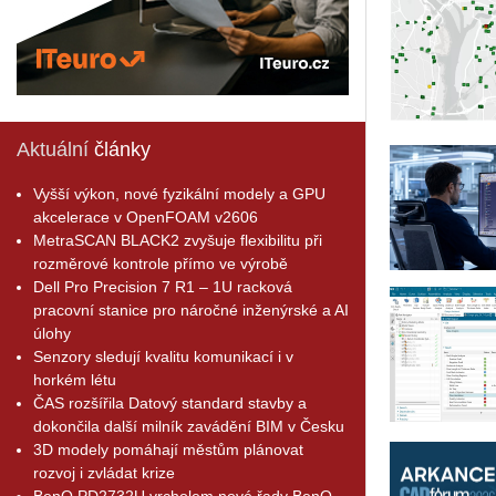
Aktuální
články
Vyšší výkon, nové fyzikální modely a GPU
akcelerace v OpenFOAM v2606
MetraSCAN BLACK2 zvyšuje flexibilitu při
rozměrové kontrole přímo ve výrobě
Dell Pro Precision 7 R1 – 1U racková
pracovní stanice pro náročné inženýrské a AI
úlohy
Senzory sledují kvalitu komunikací i v
horkém létu
ČAS rozšířila Datový standard stavby a
dokončila další milník zavádění BIM v Česku
3D modely pomáhají městům plánovat
rozvoj i zvládat krize
BenQ PD2732U vrcholem nové řady BenQ