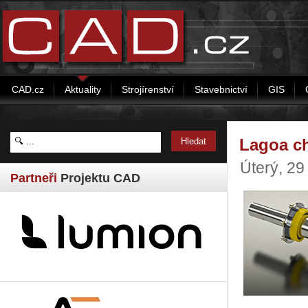
CAD.cz
Aktuality
Strojírenství
Stavebnictví
GIS
Lagoa c
Úterý, 2
Partneři
Projektu CAD