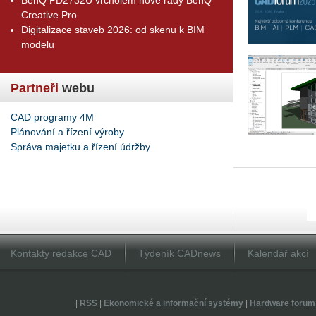
Creative Pro
Digitalizace staveb 2026: od skenu k BIM
modelu
Partneři
webu
CAD programy 4M
Plánování a řízení výroby
Správa majetku a řízení údržby
Kontakty redakce CAD
Týdeník CADnews
Kalendář akcí
|
RSS
|
Ekonomické a informační systémy
|
Hardware forum