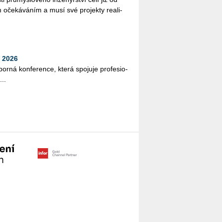
 oče­ká­vá­ním a musí své pro­jek­ty re­a­li­
 2026
bor­ná kon­fe­ren­ce, která spo­ju­je pro­fe­si­o­
...