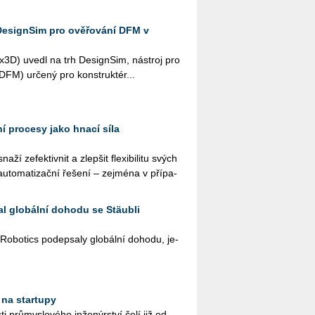
DesignSim pro ověřování DFM v
­3D) uvedl na trh De­sign­Sim, ná­stroj pro
i (DFM) ur­če­ný pro kon­struk­té­r...
í procesy jako hnací síla
ží ze­fek­tiv­nit a zlep­šit fle­xi­bi­li­tu svých
u­to­ma­ti­zač­ní ře­še­ní – zej­mé­na v pří­pa­
l globální dohodu se Stäubli
­bo­tics po­de­psa­ly glo­bál­ní do­ho­du, je­
 na startupy
ti prů­mys­lo­vé­ho in­že­nýr­ství čelí již od