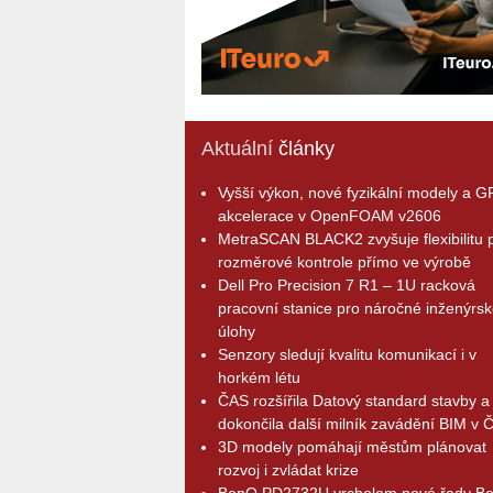
Aktuální
články
Vyšší výkon, nové fyzikální modely a 
akcelerace v OpenFOAM v2606
MetraSCAN BLACK2 zvyšuje flexibilitu p
rozměrové kontrole přímo ve výrobě
Dell Pro Precision 7 R1 – 1U racková
pracovní stanice pro náročné inženýrsk
úlohy
Senzory sledují kvalitu komunikací i v
horkém létu
ČAS rozšířila Datový standard stavby a
dokončila další milník zavádění BIM v 
3D modely pomáhají městům plánovat
rozvoj i zvládat krize
BenQ PD2732U vrcholem nové řady B