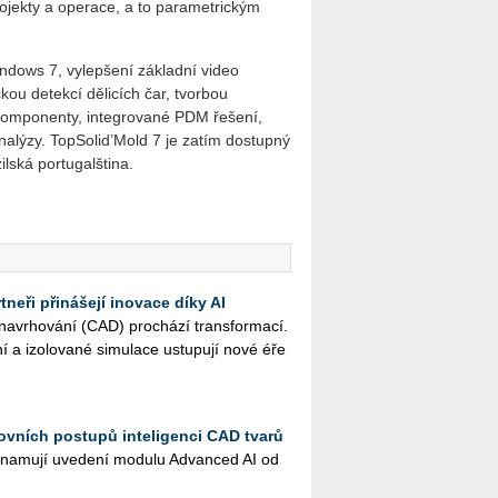
ojekty a operace, a to parametrickým
ndows 7, vylepšení základní video
kou detekcí dělicích čar, tvorbou
í komponenty, integrované PDM řešení,
analýzy. TopSolid’Mold 7 je zatím dostupný
ilská portugalština.
neři přinášejí inovace díky AI
na­vr­ho­vá­ní (CAD) pro­chá­zí trans­for­ma­cí.
ní a izo­lo­va­né si­mu­la­ce ustu­pu­jí nové éře
ovních postupů inteligenci CAD tvarů
na­mu­jí uve­de­ní mo­du­lu Advan­ced AI od