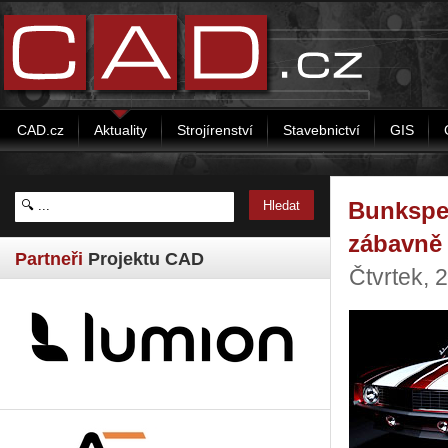
CAD.cz
Aktuality
Strojírenství
Stavebnictví
GIS
Bunkspee
zábavně
Partneři
Projektu CAD
Čtvrtek, 