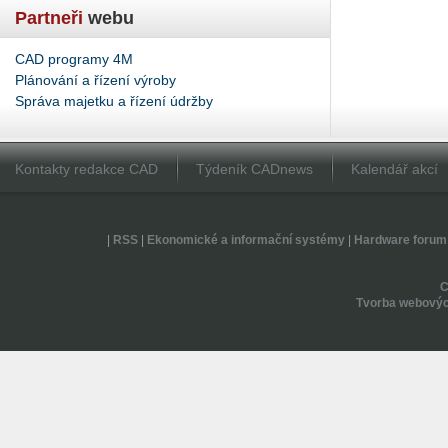
Partneři
webu
CAD programy 4M
Plánování a řízení výroby
Správa majetku a řízení údržby
Kontakty redakce CAD
Týdeník CADnews
Kalendář akcí
|
RSS
|
Ekonomické a informační systémy
|
Hardware forum
Tvorba webovýc