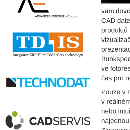
vám dovol
CAD datec
produktů
vizualiza
prezentac
Bunkspee
ve fotore
čas pro r
Pouze v n
v reálném
nebo intu
najednou