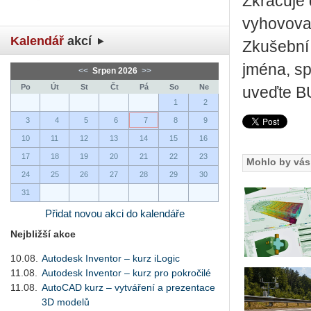
Zkracuje 
vyhovoval
Kalendář
akcí
Zkušební 
jména, sp
<<
Srpen 2026
>>
Po
Út
St
Čt
Pá
So
Ne
uveďte B
1
2
3
4
5
6
7
8
9
10
11
12
13
14
15
16
17
18
19
20
21
22
23
Mohlo by vás 
24
25
26
27
28
29
30
31
Přidat novou akci do kalendáře
Nejbližší akce
10.08.
Autodesk Inventor – kurz iLogic
11.08.
Autodesk Inventor – kurz pro pokročilé
11.08.
AutoCAD kurz – vytváření a prezentace
3D modelů