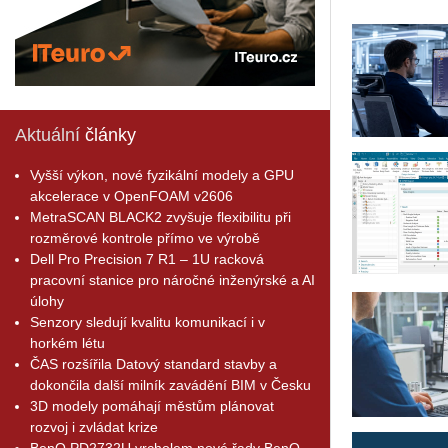
Aktuální
články
Vyšší výkon, nové fyzikální modely a GPU
akcelerace v OpenFOAM v2606
MetraSCAN BLACK2 zvyšuje flexibilitu při
rozměrové kontrole přímo ve výrobě
Dell Pro Precision 7 R1 – 1U racková
pracovní stanice pro náročné inženýrské a AI
úlohy
Senzory sledují kvalitu komunikací i v
horkém létu
ČAS rozšířila Datový standard stavby a
dokončila další milník zavádění BIM v Česku
3D modely pomáhají městům plánovat
rozvoj i zvládat krize
BenQ PD2732U vrcholem nové řady BenQ