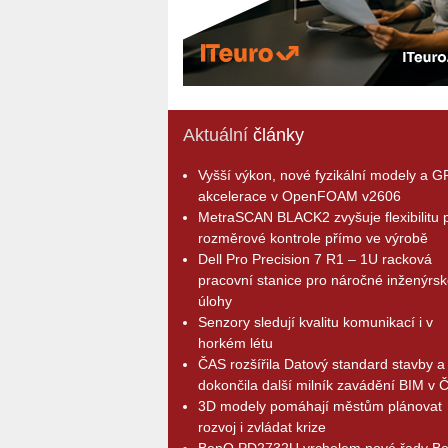
Aktuální
články
Vyšší výkon, nové fyzikální modely a 
akcelerace v OpenFOAM v2606
MetraSCAN BLACK2 zvyšuje flexibilitu p
rozměrové kontrole přímo ve výrobě
Dell Pro Precision 7 R1 – 1U racková
pracovní stanice pro náročné inženýrsk
úlohy
Senzory sledují kvalitu komunikací i v
horkém létu
ČAS rozšířila Datový standard stavby a
dokončila další milník zavádění BIM v 
3D modely pomáhají městům plánovat
rozvoj i zvládat krize
BenQ PD2732U vrcholem nové řady B