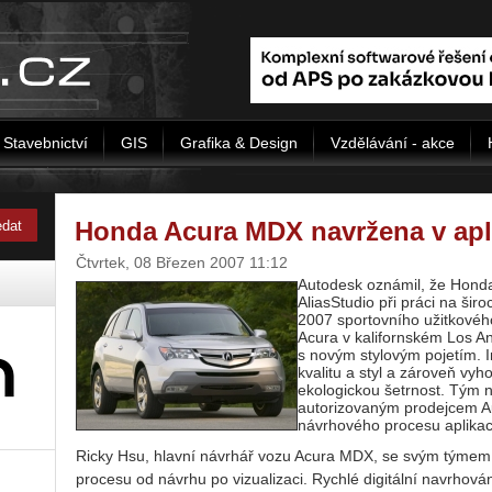
Stavebnictví
GIS
Grafika & Design
Vzdělávání - akce
Honda Acura MDX navržena v apli
Čtvrtek, 08 Březen 2007 11:12
Autodesk oznámil, že Honda
AliasStudio při práci na š
2007 sportovního užitkové
Acura v kalifornském Los 
s novým stylovým pojetím. I
kvalitu a styl a zároveň vy
ekologickou šetrnost. Tým 
autorizovaným prodejcem A
návrhového procesu aplikaci
Ricky Hsu, hlavní návrhář vozu Acura MDX, se svým týmem 
procesu od návrhu po vizualizaci. Rychlé digitální navrhov