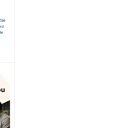
ilé
urz
le