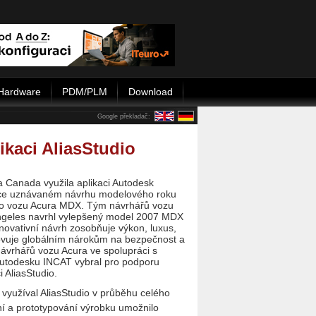
Hardware
PDM/PLM
Download
Google překladač:
kaci AliasStudio
 Canada využila aplikaci Autodesk
iroce uznávaném návrhu modelového roku
ho vozu Acura MDX. Tým návrhářů vozu
Angeles navrhl vylepšený model 2007 MDX
novativní návrh zosobňuje výkon, luxus,
hovuje globálním nárokům na bezpečnost a
návrhářů vozu Acura ve spolupráci s
utodesku INCAT vybral pro podporu
 AliasStudio.
využíval AliasStudio v průběhu celého
ání a prototypování výrobku umožnilo