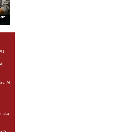
GPU
ři
é a AI
Česku
enQ