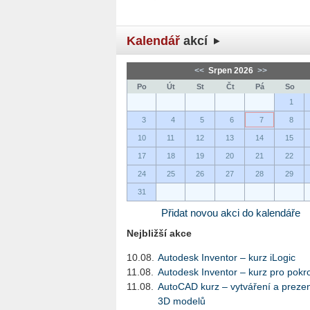
Kalendář
akcí
<<
Srpen 2026
>>
Po
Út
St
Čt
Pá
So
1
3
4
5
6
7
8
10
11
12
13
14
15
17
18
19
20
21
22
24
25
26
27
28
29
31
Přidat novou akci do kalendáře
Nejbližší akce
10.08.
Autodesk Inventor – kurz iLogic
11.08.
Autodesk Inventor – kurz pro pokro
11.08.
AutoCAD kurz – vytváření a preze
3D modelů