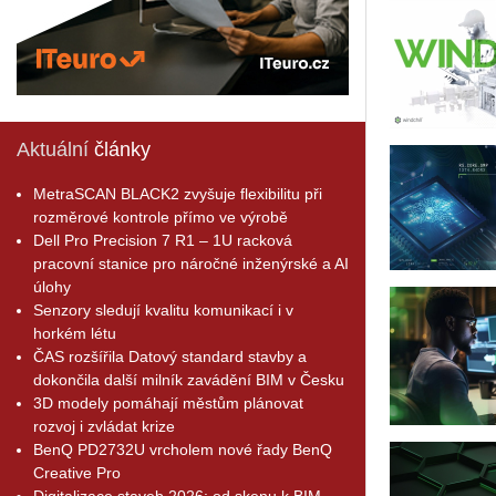
Aktuální
články
MetraSCAN BLACK2 zvyšuje flexibilitu při
rozměrové kontrole přímo ve výrobě
Dell Pro Precision 7 R1 – 1U racková
pracovní stanice pro náročné inženýrské a AI
úlohy
Senzory sledují kvalitu komunikací i v
horkém létu
ČAS rozšířila Datový standard stavby a
dokončila další milník zavádění BIM v Česku
3D modely pomáhají městům plánovat
rozvoj i zvládat krize
BenQ PD2732U vrcholem nové řady BenQ
Creative Pro
Digitalizace staveb 2026: od skenu k BIM