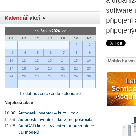
a organiz
software
Kalendář
akcí
připojení
připojenýc
<<
Srpen 2026
>>
Po
Út
St
Čt
Pá
So
Ne
1
2
3
4
5
6
7
8
9
Mohlo by vás 
10
11
12
13
14
15
16
17
18
19
20
21
22
23
24
25
26
27
28
29
30
31
Přidat novou akci do kalendáře
Nejbližší akce
10.08.
Autodesk Inventor – kurz iLogic
11.08.
Autodesk Inventor – kurz pro pokročilé
11.08.
AutoCAD kurz – vytváření a prezentace
3D modelů