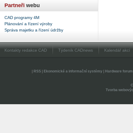
Partneři
webu
CAD programy 4M
Plánování a řízení výroby
Správa majetku a řízení údržby
Kontakty redakce CAD
Týdeník CADnews
Kalendář akcí
|
RSS
|
Ekonomické a informační systémy
|
Hardware forum
Tvorba webovýc