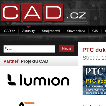
CAD.cz
Aktuality
Strojírenství
Stavebnictví
GIS
PTC doko
Středa, 1
Partneři
Projektu CAD