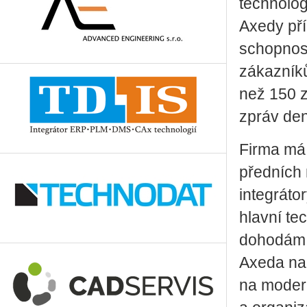
technolog
Axedy pří
schopnost
zákazníků
než 150 z
zpráv den
Firma má 
předních 
integráto
hlavní te
dohodám s
Axeda nab
na modern