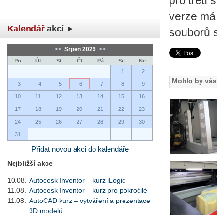
pro třetí
verze má
Kalendář
akcí
souborů s
<<
Srpen 2026
>>
Po
Út
St
Čt
Pá
So
Ne
1
2
Mohlo by vás 
3
4
5
6
7
8
9
10
11
12
13
14
15
16
17
18
19
20
21
22
23
24
25
26
27
28
29
30
31
Přidat novou akci do kalendáře
Nejbližší akce
10.08.
Autodesk Inventor – kurz iLogic
11.08.
Autodesk Inventor – kurz pro pokročilé
11.08.
AutoCAD kurz – vytváření a prezentace
3D modelů