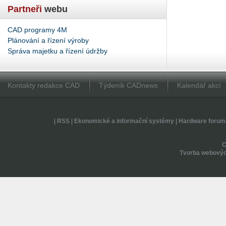
Partneři
webu
CAD programy 4M
Plánování a řízení výroby
Správa majetku a řízení údržby
Kontakty redakce CAD
Týdeník CADnews
Kalendář akcí
|
RSS
|
Ekonomické a informační systémy
|
Hardware forum
Tvorba webovýc