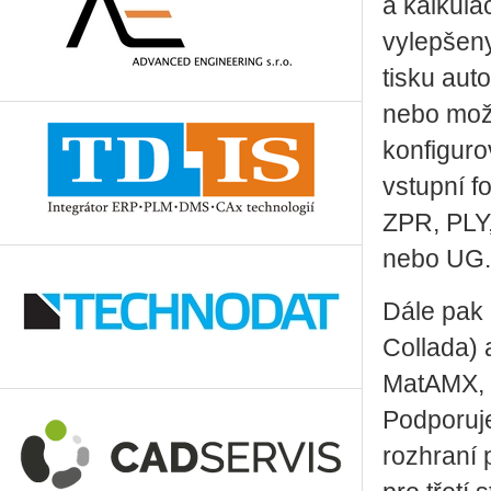
a kalkulač
vylepšeny
tisku au
nebo mož
konfiguro
vstupní 
ZPR, PLY,
nebo UG.
Dále pak 
Collada) 
MatAMX, M
Podporuje
rozhraní 