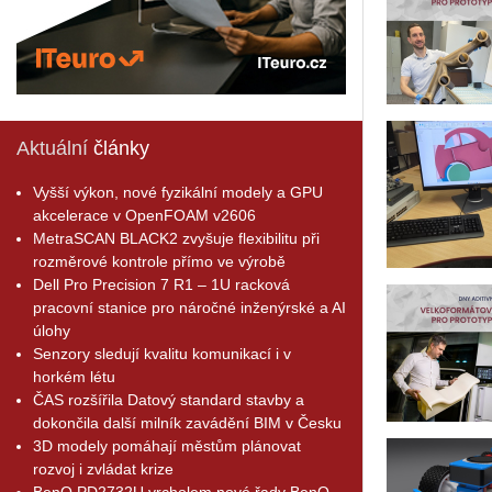
Aktuální
články
Vyšší výkon, nové fyzikální modely a GPU
akcelerace v OpenFOAM v2606
MetraSCAN BLACK2 zvyšuje flexibilitu při
rozměrové kontrole přímo ve výrobě
Dell Pro Precision 7 R1 – 1U racková
pracovní stanice pro náročné inženýrské a AI
úlohy
Senzory sledují kvalitu komunikací i v
horkém létu
ČAS rozšířila Datový standard stavby a
dokončila další milník zavádění BIM v Česku
3D modely pomáhají městům plánovat
rozvoj i zvládat krize
BenQ PD2732U vrcholem nové řady BenQ