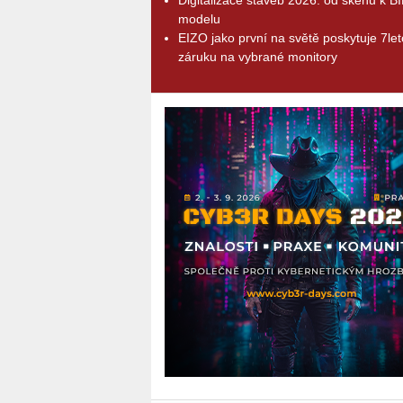
modelu
EIZO jako první na světě poskytuje 7le
záruku na vybrané monitory