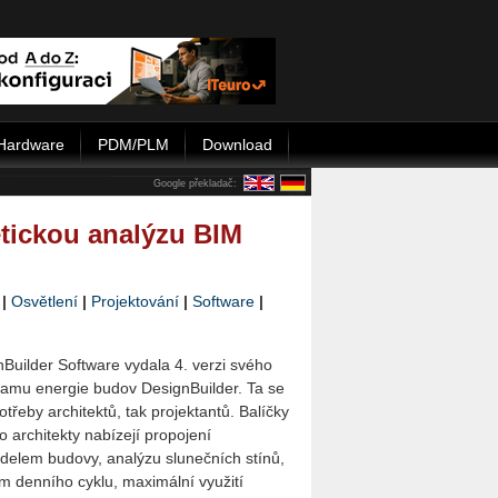
Hardware
PDM/PLM
Download
Google překladač:
etickou analýzu BIM
|
Osvětlení
|
Projektování
|
Software
|
Builder Software vydala 4. verzi svého
ramu energie budov DesignBuilder. Ta se
třeby architektů, tak projektantů. Balíčky
 architekty nabízejí propojení
delem budovy, analýzu slunečních stínů,
em denního cyklu, maximální využití