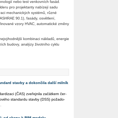
hnologií nebo test venkovních fasád.
lderu pro projektanty nabízejí sadu
graci mechanických systémů, různé
ASHRAE 90.1), fasády, osvětlení,
efinované vzory HVAC, automatické změny
 nejvýhodnější kombinaci nákladů, energie
ích budovy, analýzy životního cyklu
andard stavby a dokončila další milník
r­di­za­ci (ČAS) zve­řej­ni­la za­čát­kem čer­
­to­vé­ho stan­dar­du stav­by (DSS) po­ža­do­
.
26: od skenu k BIM modelu