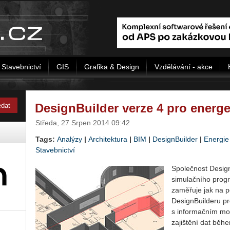
Stavebnictví
GIS
Grafika & Design
Vzdělávání - akce
DesignBuilder verze 4 pro energ
Středa, 27 Srpen 2014 09:42
Tags:
Analýzy
|
Architektura
|
BIM
|
DesignBuilder
|
Energie
Stavebnictví
Společnost Design
simulačního prog
zaměřuje jak na po
DesignBuilderu pro
s informačním mo
zajištění dat běh