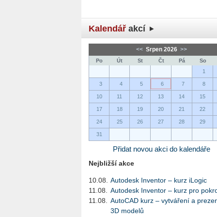
Kalendář
akcí
<<
Srpen 2026
>>
Po
Út
St
Čt
Pá
So
1
3
4
5
6
7
8
10
11
12
13
14
15
17
18
19
20
21
22
24
25
26
27
28
29
31
Přidat novou akci do kalendáře
Nejbližší akce
10.08.
Autodesk Inventor – kurz iLogic
11.08.
Autodesk Inventor – kurz pro pokro
11.08.
AutoCAD kurz – vytváření a preze
3D modelů