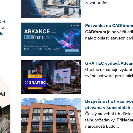
zo­vat pro­fe­si­...
ilé
Pozvánka na CADfórum
urz
CAD­fó­rum
je nej­vět­ší od­
le
ná­ly z ob­las­ti sta­veb­nic­tví
GRAITEC vydává Advan
Grai­tec ozna­mu­je vy­dá­n
svého soft­wa­ru pro sta­tic­
Bezpečnost a trvanlivos
převahu v komerčních i
Český sta­veb­ní trh dů­sled
tál­ní po­ža­dav­ky. Pří­kla­d
ná­roč­nos­ti bu­do­...