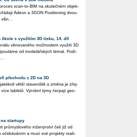
ý pro­ces scan-to-BIM na sku­teč­ném ob­jek­
řá­da­jí Adeon a 3GON Po­si­ti­o­ning dvou­
 v&n...
škole s využitím 3D tisku, 14. díl
i­á­lu vě­no­va­né­ho mož­nos­tem vy­u­ži­tí 3D
­pou­tá­me od mo­de­lář­ských témat. Po­dí­
...
při přechodu z 2D na 3D
­ké­ko­li větší sta­ve­niš­tě a změna je zřej­
více table­tů. Vý­rob­ní týmy čer­pa­jí ge­o­
 na startupy
ti prů­mys­lo­vé­ho in­že­nýr­ství čelí již od
 oče­ká­vá­ním a musí své pro­jek­ty re­a­li­