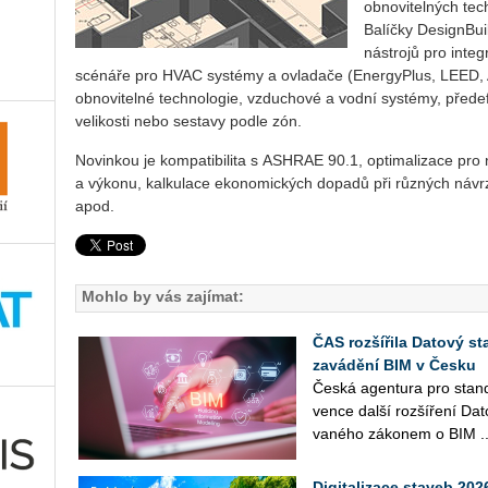
obnovitelných tec
Balíčky DesignBui
nástrojů pro inte
scénáře pro HVAC systémy a ovladače (EnergyPlus, LEED, 
obnovitelné technologie, vzduchové a vodní systémy, před
velikosti nebo sestavy podle zón.
Novinkou je kompatibilita s ASHRAE 90.1, optimalizace pro
a výkonu, kalkulace ekonomických dopadů při různých návrz
apod.
Mohlo by vás zajímat:
ČAS rozšířila Datový st
zavádění BIM v Česku
Česká agen­tu­ra pro stan­da
ven­ce další roz­ší­ře­ní Da
va­né­ho zá­ko­nem o BIM ..
Digitalizace staveb 20