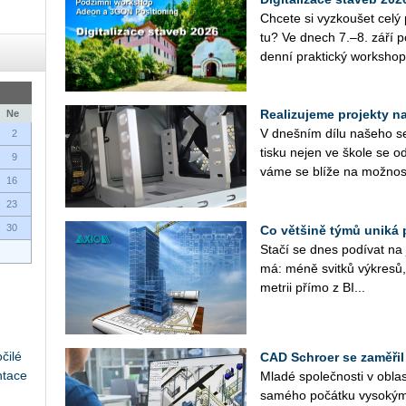
Chce­te si vy­zkou­šet cel
tu? Ve dnech 7.–8. září po­
den­ní prak­tic­ký work­shop
Realizujeme projekty na 
Ne
V dneš­ním dílu na­še­ho se­r
2
tisku nejen ve škole se od
9
vá­me se blíže na mož­nos­
16
23
30
Co většině týmů uniká 
Stačí se dnes po­dí­vat na ja
má: méně svit­ků vý­kre­sů, 
me­t­rii přímo z BI...
čilé
CAD Schroer se zaměřil
ntace
Mladé spo­leč­nos­ti v ob­las­
sa­mé­ho po­čát­ku vy­so­kým