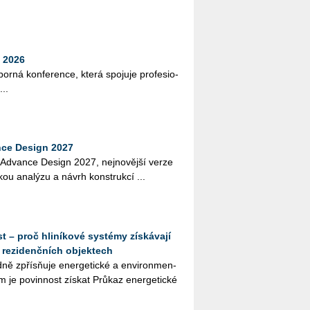
 2026
bor­ná kon­fe­ren­ce, která spo­ju­je pro­fe­si­o­
...
ce Design 2027
í Advan­ce De­sign 2027, nej­no­věj­ší verze
kou ana­lý­zu a návrh kon­st­ruk­cí ...
t – proč hliníkové systémy získávají
 rezidenčních objektech
­ně zpřísňuje ener­ge­tic­ké a en­vi­ron­men­
em je po­vin­nost zís­kat Prů­kaz ener­ge­tic­ké