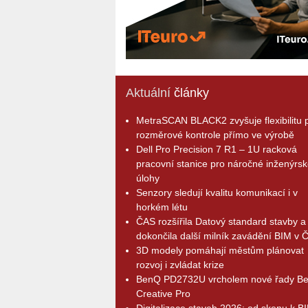
Aktuální
články
MetraSCAN BLACK2 zvyšuje flexibilitu p
rozměrové kontrole přímo ve výrobě
Dell Pro Precision 7 R1 – 1U racková
pracovní stanice pro náročné inženýrsk
úlohy
Senzory sledují kvalitu komunikací i v
horkém létu
ČAS rozšířila Datový standard stavby a
dokončila další milník zavádění BIM v 
3D modely pomáhají městům plánovat
rozvoj i zvládat krize
BenQ PD2732U vrcholem nové řady B
Creative Pro
Digitalizace staveb 2026: od skenu k B