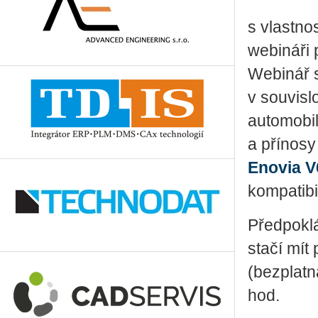
s vlastno
webináři 
Webinář s
v souvis
automobil
a přínos
Enovia V
kompatibi
Předpoklá
stačí mít 
(bezplatn
hod.