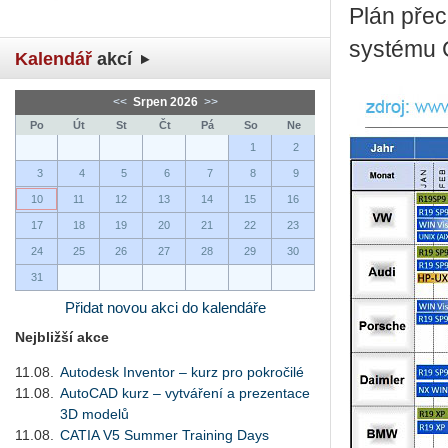
Plán pře
systému C
Kalendář
akcí
<<
Srpen 2026
>>
Po
Út
St
Čt
Pá
So
Ne
1
2
3
4
5
6
7
8
9
10
11
12
13
14
15
16
17
18
19
20
21
22
23
24
25
26
27
28
29
30
31
Přidat novou akci do kalendáře
Nejbližší akce
11.08.
Autodesk Inventor – kurz pro pokročilé
11.08.
AutoCAD kurz – vytváření a prezentace
3D modelů
11.08.
CATIA V5 Summer Training Days