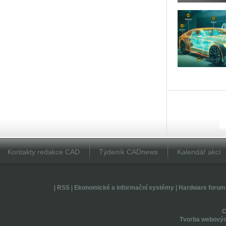
Kontakty redakce CAD
Týdeník CADnews
Kalendář akcí
|
RSS
|
Ekonomické a informační systémy
|
Hardware forum
Tvorba webovýc