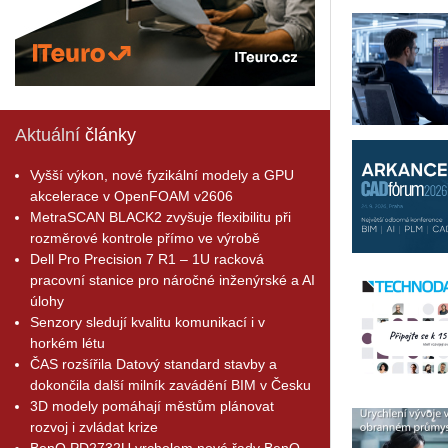
Aktuální
články
Vyšší výkon, nové fyzikální modely a GPU
akcelerace v OpenFOAM v2606
MetraSCAN BLACK2 zvyšuje flexibilitu při
rozměrové kontrole přímo ve výrobě
Dell Pro Precision 7 R1 – 1U racková
pracovní stanice pro náročné inženýrské a AI
úlohy
Senzory sledují kvalitu komunikací i v
horkém létu
ČAS rozšířila Datový standard stavby a
dokončila další milník zavádění BIM v Česku
3D modely pomáhají městům plánovat
rozvoj i zvládat krize
BenQ PD2732U vrcholem nové řady BenQ